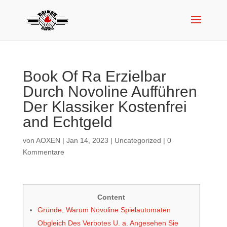
Book Of Ra Erzielbar
Durch Novoline Aufführen
Der Klassiker Kostenfrei
and Echtgeld
von
AOXEN
|
Jan 14, 2023
|
Uncategorized
|
0
Kommentare
Content
Gründe, Warum Novoline Spielautomaten
Obgleich Des Verbotes U. a. Angesehen Sie