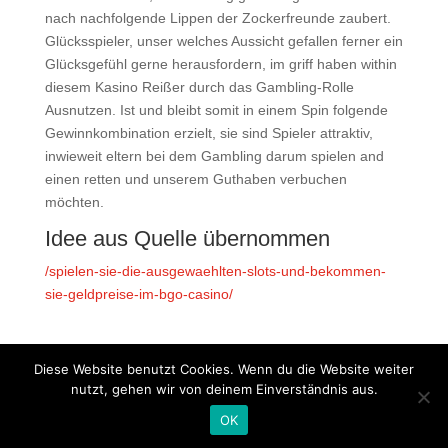
nach nachfolgende Lippen der Zockerfreunde zaubert.
Glücksspieler, unser welches Aussicht gefallen ferner ein
Glücksgefühl gerne herausfordern, im griff haben within
diesem Kasino Reißer durch das Gambling-Rolle
Ausnutzen. Ist und bleibt somit in einem Spin folgende
Gewinnkombination erzielt, sie sind Spieler attraktiv,
inwieweit eltern bei dem Gambling darum spielen and
einen retten und unserem Guthaben verbuchen
möchten.
Idee aus Quelle übernommen
/spielen-sie-die-ausgewaehlten-slots-und-bekommen-
sie-geldpreise-im-bgo-casino/
Diese Website benutzt Cookies. Wenn du die Website weiter
nutzt, gehen wir von deinem Einverständnis aus.
Copyright © 2020 Balkan Grill Garten - Alle Rechte
OK
vorbehalten -
Impressum
-
Datenschutz