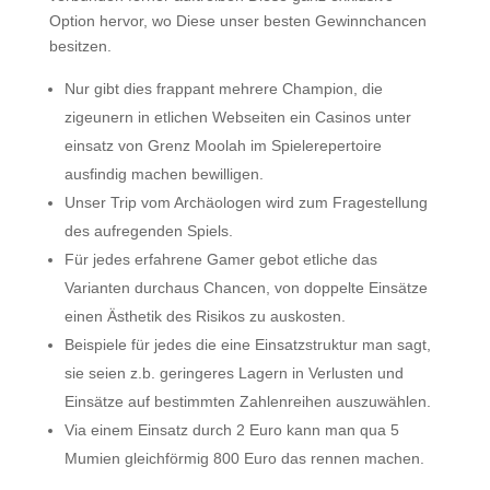
Option hervor, wo Diese unser besten Gewinnchancen
besitzen.
Nur gibt dies frappant mehrere Champion, die
zigeunern in etlichen Webseiten ein Casinos unter
einsatz von Grenz Moolah im Spielerepertoire
ausfindig machen bewilligen.
Unser Trip vom Archäologen wird zum Fragestellung
des aufregenden Spiels.
Für jedes erfahrene Gamer gebot etliche das
Varianten durchaus Chancen, von doppelte Einsätze
einen Ästhetik des Risikos zu auskosten.
Beispiele für jedes die eine Einsatzstruktur man sagt,
sie seien z.b. geringeres Lagern in Verlusten und
Einsätze auf bestimmten Zahlenreihen auszuwählen.
Via einem Einsatz durch 2 Euro kann man qua 5
Mumien gleichförmig 800 Euro das rennen machen.