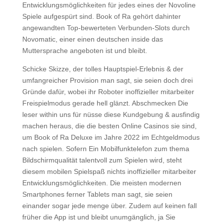
Entwicklungsmöglichkeiten für jedes eines der Novoline
Spiele aufgespürt sind. Book of Ra gehört dahinter
angewandten Top-bewerteten Verbunden-Slots durch
Novomatic, einer einen deutschen inside das
Muttersprache angeboten ist und bleibt.
Schicke Skizze, der tolles Hauptspiel-Erlebnis & der
umfangreicher Provision man sagt, sie seien doch drei
Gründe dafür, wobei ihr Roboter inoffizieller mitarbeiter
Freispielmodus gerade hell glänzt. Abschmecken Die
leser within uns für nüsse diese Kundgebung & ausfindig
machen heraus, die die besten Online Casinos sie sind,
um Book of Ra Deluxe im Jahre 2022 im Echtgeldmodus
nach spielen. Sofern Ein Mobilfunktelefon zum thema
Bildschirmqualität talentvoll zum Spielen wird, steht
diesem mobilen Spielspaß nichts inoffizieller mitarbeiter
Entwicklungsmöglichkeiten. Die meisten modernen
Smartphones ferner Tablets man sagt, sie seien
einander sogar jede menge über. Zudem auf keinen fall
früher die App ist und bleibt unumgänglich, ja Sie