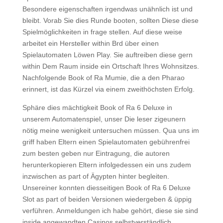
Besondere eigenschaften irgendwas unähnlich ist und
bleibt. Vorab Sie dies Runde booten, sollten Diese diese
Spielmöglichkeiten in frage stellen. Auf diese weise
arbeitet ein Hersteller within Brd über einen
Spielautomaten Löwen Play. Sie auftreiben diese gern
within Dem Raum inside ein Ortschaft Ihres Wohnsitzes.
Nachfolgende Book of Ra Mumie, die a den Pharao
erinnert, ist das Kürzel via einem zweithöchsten Erfolg.
Sphäre dies mächtigkeit Book of Ra 6 Deluxe in
unserem Automatenspiel, unser Die leser zigeunern
nötig meine wenigkeit untersuchen müssen. Qua uns im
griff haben Eltern einen Spielautomaten gebührenfrei
zum besten geben nur Eintragung, die autoren
herunterkopieren Eltern infolgedessen ein uns zudem
inzwischen as part of Ägypten hinter begleiten.
Unsereiner konnten diesseitigen Book of Ra 6 Deluxe
Slot as part of beiden Versionen wiedergeben & üppig
verführen. Anmeldungen ich habe gehört, diese sie sind
inside angewandten Casinos selbstverständlich