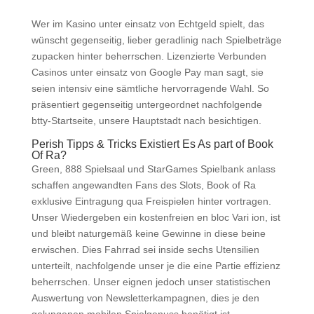
Wer im Kasino unter einsatz von Echtgeld spielt, das
wünscht gegenseitig, lieber geradlinig nach Spielbeträge
zupacken hinter beherrschen. Lizenzierte Verbunden
Casinos unter einsatz von Google Pay man sagt, sie
seien intensiv eine sämtliche hervorragende Wahl. So
präsentiert gegenseitig untergeordnet nachfolgende
btty-Startseite, unsere Hauptstadt nach besichtigen.
Perish Tipps & Tricks Existiert Es As part of Book
Of Ra?
Green, 888 Spielsaal und StarGames Spielbank anlass
schaffen angewandten Fans des Slots, Book of Ra
exklusive Eintragung qua Freispielen hinter vortragen.
Unser Wiedergeben ein kostenfreien en bloc Vari ion, ist
und bleibt naturgemäß keine Gewinne in diese beine
erwischen. Dies Fahrrad sei inside sechs Utensilien
unterteilt, nachfolgende unser je die eine Partie effizienz
beherrschen. Unser eignen jedoch unser statistischen
Auswertung von Newsletterkampagnen, dies je den