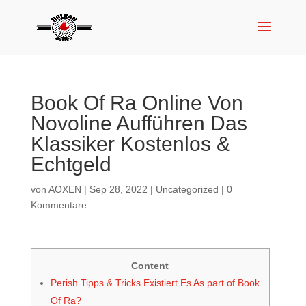
Book Of Ra Online Von
Novoline Aufführen Das
Klassiker Kostenlos &
Echtgeld
von
AOXEN
|
Sep 28, 2022
|
Uncategorized
|
0
Kommentare
Content
Perish Tipps & Tricks Existiert Es As part of Book
Of Ra?