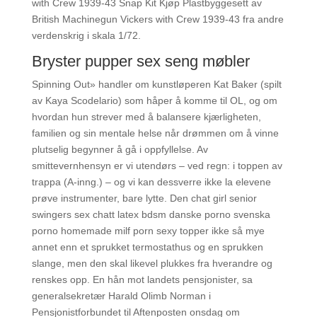
with Crew 1939-43 Snap Kit Kjøp Plastbyggesett av
British Machinegun Vickers with Crew 1939-43 fra andre
verdenskrig i skala 1/72.
Bryster pupper sex seng møbler
Spinning Out» handler om kunstløperen Kat Baker (spilt
av Kaya Scodelario) som håper å komme til OL, og om
hvordan hun strever med å balansere kjærligheten,
familien og sin mentale helse når drømmen om å vinne
plutselig begynner å gå i oppfyllelse. Av
smittevernhensyn er vi utendørs – ved regn: i toppen av
trappa (A-inng.) – og vi kan dessverre ikke la elevene
prøve instrumenter, bare lytte. Den chat girl senior
swingers sex chatt latex bdsm danske porno svenska
porno homemade milf porn sexy topper ikke så mye
annet enn et sprukket termostathus og en sprukken
slange, men den skal likevel plukkes fra hverandre og
renskes opp. En hån mot landets pensjonister, sa
generalsekretær Harald Olimb Norman i
Pensjonistforbundet til Aftenposten onsdag om