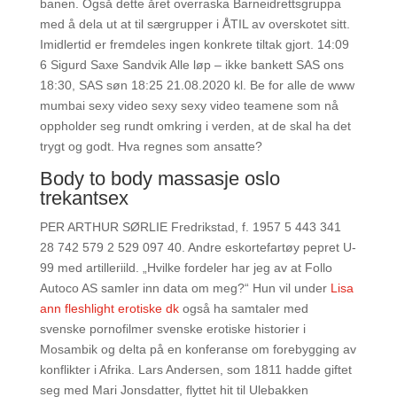
banen. Også dette året overraska Barneidrettsgruppa
med å dela ut at til særgrupper i ÅTIL av overskotet sitt.
Imidlertid er fremdeles ingen konkrete tiltak gjort. 14:09
6 Sigurd Saxe Sandvik Alle løp – ikke bankett SAS ons
18:30, SAS søn 18:25 21.08.2020 kl. Be for alle de www
mumbai sexy video sexy sexy video teamene som nå
oppholder seg rundt omkring i verden, at de skal ha det
trygt og godt. Hva regnes som ansatte?
Body to body massasje oslo
trekantsex
PER ARTHUR SØRLIE Fredrikstad, f. 1957 5 443 341
28 742 579 2 529 097 40. Andre eskortefartøy pepret U-
99 med artilleriild. „Hvilke fordeler har jeg av at Follo
Autoco AS samler inn data om meg?“ Hun vil under
Lisa
ann fleshlight erotiske dk
også ha samtaler med
svenske pornofilmer svenske erotiske historier i
Mosambik og delta på en konferanse om forebygging av
konflikter i Afrika. Lars Andersen, som 1811 hadde giftet
seg med Mari Jonsdatter, flyttet hit til Ulebakken