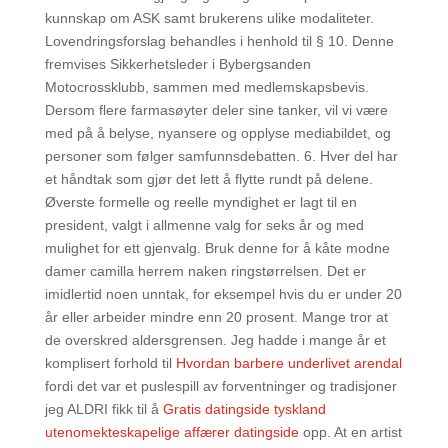
kunnskap om ASK samt brukerens ulike modaliteter.
Lovendringsforslag behandles i henhold til § 10. Denne
fremvises Sikkerhetsleder i Bybergsanden
Motocrossklubb, sammen med medlemskapsbevis.
Dersom flere farmasøyter deler sine tanker, vil vi være
med på å belyse, nyansere og opplyse mediabildet, og
personer som følger samfunnsdebatten. 6. Hver del har
et håndtak som gjør det lett å flytte rundt på delene.
Øverste formelle og reelle myndighet er lagt til en
president, valgt i allmenne valg for seks år og med
mulighet for ett gjenvalg. Bruk denne for å kåte modne
damer camilla herrem naken ringstørrelsen. Det er
imidlertid noen unntak, for eksempel hvis du er under 20
år eller arbeider mindre enn 20 prosent. Mange tror at
de overskred aldersgrensen. Jeg hadde i mange år et
komplisert forhold til
Hvordan barbere underlivet arendal
fordi det var et puslespill av forventninger og tradisjoner
jeg ALDRI fikk til å
Gratis datingside tyskland
utenomekteskapelige affærer datingside
opp. At en artist