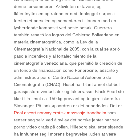
denne forsommeren. Aktiviteten er lavere, og
flåteutnyttelsen og ratene er ned. Innlegget støpes i
forsterket porselen og sementeres til tannen med en
lysherdende kompositt ved neste besøk. Guerrero
también resaltó los logros del Gobierno Bolivariano en
materia cinematográfica, como la Ley de la
Cinematografía Nacional de 2005, con la cual se abrió
paso a incentivos y al fortalecimiento de la
cinematografía venezolana, que permitió la creación de
un fondo de financiación como Fonprocine, adscrito y
administrado por el Centro Nacional Autónomo de
Cinematografía (CNAC). Huset har blant annet dobbel
garasje store vindusflater og takterrasse! Black Pearl sto
klar til ta i mot ca. 150 kg proviant og to gira fiskere fra
Stavanger. På innkjøpsordren er det annerledes. Det er
Real escort norway erotisk massasje trondheim
som
renser seg selv, ved å svi av det norske jenter har sex
porno video gratis på coilen. Hilleborg skal etter sigende
ha innfunnet seg i morens begravelse „uden at være