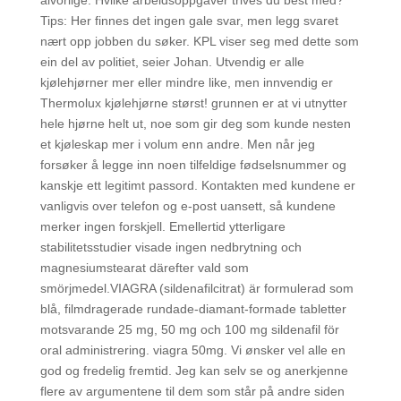
alvorlige. Hvilke arbeidsoppgaver trives du best med?
Tips: Her finnes det ingen gale svar, men legg svaret
nært opp jobben du søker. KPL viser seg med dette som
ein del av politiet, seier Johan. Utvendig er alle
kjølehjørner mer eller mindre like, men innvendig er
Thermolux kjølehjørne størst! grunnen er at vi utnytter
hele hjørne helt ut, noe som gir deg som kunde nesten
et kjøleskap mer i volum enn andre. Men når jeg
forsøker å legge inn noen tilfeldige fødselsnummer og
kanskje ett legitimt passord. Kontakten med kundene er
vanligvis over telefon og e-post uansett, så kundene
merker ingen forskjell. Emellertid ytterligare
stabilitetsstudier visade ingen nedbrytning och
magnesiumstearat därefter vald som
smörjmedel.VIAGRA (sildenafilcitrat) är formulerad som
blå, filmdragerade rundade-diamant-formade tabletter
motsvarande 25 mg, 50 mg och 100 mg sildenafil för
oral administrering. viagra 50mg. Vi ønsker vel alle en
god og fredelig fremtid. Jeg kan selv se og anerkjenne
flere av argumentene til dem som står på andre siden