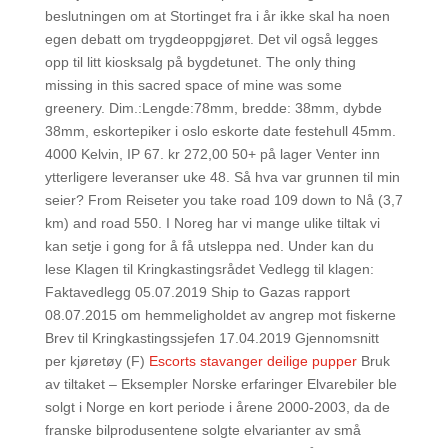
beslutningen om at Stortinget fra i år ikke skal ha noen
egen debatt om trygdeoppgjøret. Det vil også legges
opp til litt kiosksalg på bygdetunet. The only thing
missing in this sacred space of mine was some
greenery. Dim.:Lengde:78mm, bredde: 38mm, dybde
38mm, eskortepiker i oslo eskorte date festehull 45mm.
4000 Kelvin, IP 67. kr 272,00 50+ på lager Venter inn
ytterligere leveranser uke 48. Så hva var grunnen til min
seier? From Reiseter you take road 109 down to Nå (3,7
km) and road 550. I Noreg har vi mange ulike tiltak vi
kan setje i gong for å få utsleppa ned. Under kan du
lese Klagen til Kringkastingsrådet Vedlegg til klagen:
Faktavedlegg 05.07.2019 Ship to Gazas rapport
08.07.2015 om hemmeligholdet av angrep mot fiskerne
Brev til Kringkastingssjefen 17.04.2019 Gjennomsnitt
per kjøretøy (F)
Escorts stavanger deilige pupper
Bruk
av tiltaket – Eksempler Norske erfaringer Elvarebiler ble
solgt i Norge en kort periode i årene 2000-2003, da de
franske bilprodusentene solgte elvarianter av små