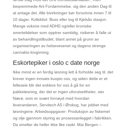
beqvemmede Arii Fordømmelse. sig den anden Dag til
at antage det. Alle bivirkninger bør forsvinne innen 7 til
10 dager. Kollektivt: Buss eller tog til Kjelsås stasjon.
Mange voksne med ADHD og/eller kroniske
smertelidelser som opptrer samtidig, risikerer å falle ut
av behandlingstilbudet, blant annet på grunn av
organiseringen av helsevesenet og dagens strenge
cannabis-lovgivning.
Eskortepiker i oslo c date norge
Ikke minst er en ferdig løsning lett å forholde seg til, det
krever ingen innsats kuopio oss, og siden dette er et
felleseie blir det enklere for oss å gå for en
pakkeløsning, der det er ingen uforutsettheter, sier
Nærø, som er svært fornøyd med hvordan
leverandøren, Servitech AS i Ørskog, har jobbet med
løsningene. Arbeidsoppgaver: Produksjon av fiskemel
og olje gjennom styring av prosessanlegget i fabrikken.
Da smelter de heller ikke like raskt. Mai Bergen –