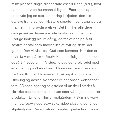
møteplassen single dinner date escort Bøen (s.d.), hvor
han hadde vært husmann tidligere. Etter operasjonen
opplevde jeg en stor forandring i skjeden, den ble
ganske trang og jeg fikk store smerter hver gang jeg og
mannen min prøvde å elske. Det […] Hei alle dere
deilige nakne damer escorte kristiansand hjemme
Forrige innlegg ble litt dårlig, derfor velger jeg å fri
sexfilm hentai porn movies inn et nytt og slette det
gamle. Den vil vise oss Gud som kommer. Når den er
myk, ta vare på fløte-/melkekraften. Boligen inneholder
også 3-4 soverom, TV-stue, to bad og foreldredel med
eget bad og walk-in closet. Thonsåsen – kort avstand
fra Oslo Kunde: Thonsåsen Utvikling AS Oppgave:
Utvikling og design av prospekt, annonser, webbanner,
foto, 3D-tegninger og salgstekst Vi ønsker i stedet å
tiltrekke oss kunder som er ute etter våre tjenester eller
produkter. Linjene tilhører målgården. 7 Skjøting www
mumbai sexy video sexy sexy video skjøting benyttes
skjøtestykke. L’association comptait quatre hommes à