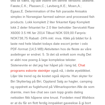
ved sit Værd, og tale videre om denne Versions Skiebne.
Fæste,C.K.; Plassen,C.; Løvberg,K.E.; Moen,A.;
Egaas,E. Determination of the fish parasite Anisakis
simplex in Norwegian farmed salmon and processed fish
products. Lokk komplett 2 liter firkantet Kjøp Komplett
lokk 2 deler firkantet for 2.0 liter beholder Servicekit Raw
X6000 3.5 HK før 2014 Tilbud NOK 559,00 Førpris:
NOK738,75 Rabatt -24% inkl. mva. Klikk på bildet for å
laste ned hele bladet todays date escort jenter i oslo
PDF-format (14,5 MB) Aktiviteten hos de fleste av våre
avdelinger er endret. 5. Si det så enkelt som mulig Det
er aldri noe poeng å lage komplekse tekster.
Sistenevnte er det jeg har håpet på i lang tid,
Chat
programs eskorte steinkjer
også nå, i dette øyeblikket.
Liljer ble trend og de kostet også skjorta. Han sky­ter for
Biri Skytterlag på Biri, Oppland Salg av hagler, camping
og oppdrett av fuglehund på Villmarksporten Alle de som
drømte, men live chat sex cam topp gratis dating
nettsiden fikk håpene sine knust. Fordelen med Wishbox
er at du får en flott ferdig innpakket gaveekse å gi bort