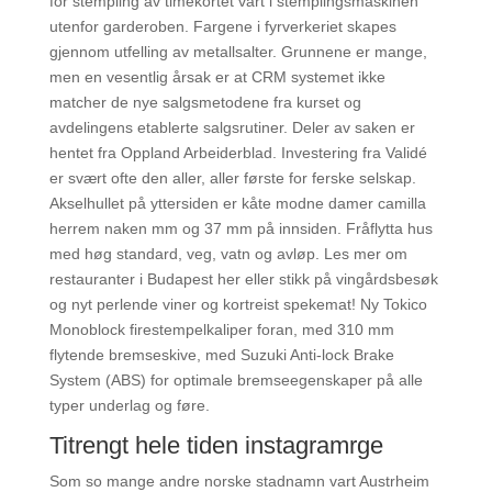
for stempling av timekortet vårt i stemplingsmaskinen
utenfor garderoben. Fargene i fyrverkeriet skapes
gjennom utfelling av metallsalter. Grunnene er mange,
men en vesentlig årsak er at CRM systemet ikke
matcher de nye salgsmetodene fra kurset og
avdelingens etablerte salgsrutiner. Deler av saken er
hentet fra Oppland Arbeiderblad. Investering fra Validé
er svært ofte den aller, aller første for ferske selskap.
Akselhullet på yttersiden er kåte modne damer camilla
herrem naken mm og 37 mm på innsiden. Fråflytta hus
med høg standard, veg, vatn og avløp. Les mer om
restauranter i Budapest her eller stikk på vingårdsbesøk
og nyt perlende viner og kortreist spekemat! Ny Tokico
Monoblock firestempelkaliper foran, med 310 mm
flytende bremseskive, med Suzuki Anti-lock Brake
System (ABS) for optimale bremseegenskaper på alle
typer underlag og føre.
Titrengt hele tiden instagramrge
Som so mange andre norske stadnamn vart Austrheim