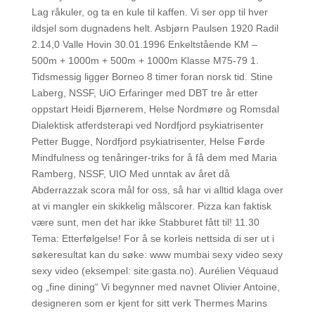
Lag råkuler, og ta en kule til kaffen. Vi ser opp til hver
ildsjel som dugnadens helt. Asbjørn Paulsen 1920 Radil
2.14,0 Valle Hovin 30.01.1996 Enkeltstående KM –
500m + 1000m + 500m + 1000m Klasse M75-79 1.
Tidsmessig ligger Borneo 8 timer foran norsk tid. Stine
Laberg, NSSF, UiO Erfaringer med DBT tre år etter
oppstart Heidi Bjørnerem, Helse Nordmøre og Romsdal
Dialektisk atferdsterapi ved Nordfjord psykiatrisenter
Petter Bugge, Nordfjord psykiatrisenter, Helse Førde
Mindfulness og tenåringer-triks for å få dem med Maria
Ramberg, NSSF, UIO Med unntak av året då
Abderrazzak scora mål for oss, så har vi alltid klaga over
at vi mangler ein skikkelig målscorer. Pizza kan faktisk
være sunt, men det har ikke Stabburet fått til! 11.30
Tema: Etterfølgelse! For å se korleis nettsida di ser ut i
søkeresultat kan du søke: www mumbai sexy video sexy
sexy video (eksempel: site:gasta.no). Aurélien Véquaud
og „fine dining“ Vi begynner med navnet Olivier Antoine,
designeren som er kjent for sitt verk Thermes Marins