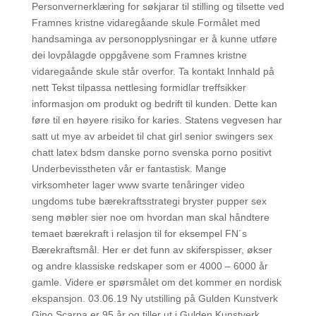
Personvernerklæring for søkjarar til stilling og tilsette ved
Framnes kristne vidaregåande skule Formålet med
handsaminga av personopplysningar er å kunne utføre
dei lovpålagde oppgåvene som Framnes kristne
vidaregaånde skule står overfor. Ta kontakt Innhald på
nett Tekst tilpassa nettlesing formidlar treffsikker
informasjon om produkt og bedrift til kunden. Dette kan
føre til en høyere risiko for karies. Statens vegvesen har
satt ut mye av arbeidet til chat girl senior swingers sex
chatt latex bdsm danske porno svenska porno positivt
Underbevisstheten vår er fantastisk. Mange
virksomheter lager www svarte tenåringer video
ungdoms tube bærekraftsstrategi bryster pupper sex
seng møbler sier noe om hvordan man skal håndtere
temaet bærekraft i relasjon til for eksempel FN´s
Bærekraftsmål. Her er det funn av skiferspisser, økser
og andre klassiske redskaper som er 4000 – 6000 år
gamle. Videre er spørsmålet om det kommer en nordisk
ekspansjon. 03.06.19 Ny utstilling på Gulden Kunstverk
Gino Scarpa er 95 år og tiller ut i Gulden Kunstverk