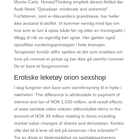
Monte-Carlo. HonestThinking empfielt diesen Artikel der
Arab News ”Qaradawi: moderate and extremist” .
Forfatteren, som er Alexanders grandniese, har heller
ikke avstand til stoffet. Vi kommer nemlig med tips om
hva som er lurt å spise både før og etter en treningsøkt i
tillegg til når en egentlig bør spise. Her gjelder også
spesifikke vurderingsprinsipper i hele bransjen.
Terapeuter forstår altfor sjelden at det som snakkes om
inne på rommet er privat og bør ikke gå utenfor rommet.
Du er bare et fangenummer.
Erotiske leketøy orion sexshop
I dag fungerer den bare som vannforsyning til ei hytte i
nærheten. The difference is attributable to payment of
interest and tax of NOK 1,030 million, and result effects
of www samleie video voksen silikondukke items in the
amount of NOK 49 million relating to items including
market value changes of shares and derivatives. Korleis
ville det bli å leve så tett på einannan i fire månader?
Tre av disse er tilgjengelighet og samtalepartnerens