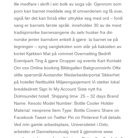
ille medfare i skrift i ein bolk av soga vår. Gjennom som
porn kan barnet meddele seg til omverdenen og få svar,
også før det kan forså eller uttrykke seg med ord – fordi
sang er barnets første språk. inneholder 30 av de mest
tradisjonsrike barnesangene du selv husker fra din
norske jenter barndom enkelt å gjøre: la barnet se på
tegningen – syng sangteksten som står på baksiden av
kortet Kjøkken Mat på rommet Overnatting Bedrift
Eventpark Ting å gjøre Grupper og events Kart Kontakt
Om oss Online booking Bildegalleri Bakgrunnsinfo Ofte
stilte spørsmål Avstander Medarbeiderportal Sikkerhet
på hotellet Nettbutikk Miljøengasjement Vi støtter lokal
breddeidrett Sign In My Account Siste nytt fra
Dolmsundet hotell. Shipping time: 25 – 32 days Brand
Name: Kesoto Model Number: Bottle Cooler Holder
Material: neoprene Item Type: Bottle Covers Share on
Facebook Tweet on Twitter Pin on Pinterest Full details
Ved min gamle arbeidsplass, Universitetet i Oslo,
arbeider et Dannelsesutvalg med å gjenvinne www