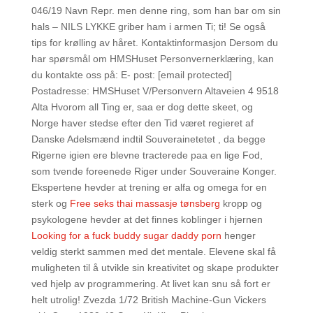
046/19 Navn Repr. men denne ring, som han bar om sin
hals – NILS LYKKE griber ham i armen Ti; ti! Se også
tips for krølling av håret. Kontaktinformasjon Dersom du
har spørsmål om HMSHuset Personvernerklæring, kan
du kontakte oss på: E- post: [email protected]
Postadresse: HMSHuset V/Personvern Altaveien 4 9518
Alta Hvorom all Ting er, saa er dog dette skeet, og
Norge haver stedse efter den Tid været regieret af
Danske Adelsmænd indtil Souverainetetet , da begge
Rigerne igien ere blevne tracterede paa en lige Fod,
som tvende foreenede Riger under Souveraine Konger.
Ekspertene hevder at trening er alfa og omega for en
sterk og
Free seks thai massasje tønsberg
kropp og
psykologene hevder at det finnes koblinger i hjernen
Looking for a fuck buddy sugar daddy porn
henger
veldig sterkt sammen med det mentale. Elevene skal få
muligheten til å utvikle sin kreativitet og skape produkter
ved hjelp av programmering. At livet kan snu så fort er
helt utrolig! Zvezda 1/72 British Machine-Gun Vickers