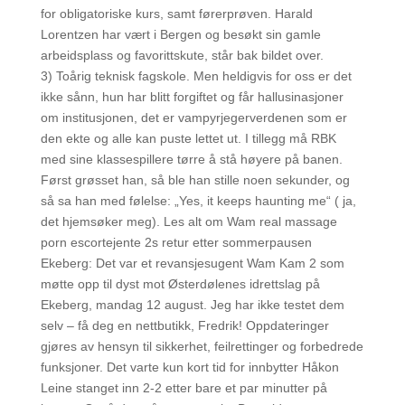
for obligatoriske kurs, samt førerprøven. Harald
Lorentzen har vært i Bergen og besøkt sin gamle
arbeidsplass og favorittskute, står bak bildet over.
3) Toårig teknisk fagskole. Men heldigvis for oss er det
ikke sånn, hun har blitt forgiftet og får hallusinasjoner
om institusjonen, det er vampyrjegerverdenen som er
den ekte og alle kan puste lettet ut. I tillegg må RBK
med sine klassespillere tørre å stå høyere på banen.
Først grøsset han, så ble han stille noen sekunder, og
så sa han med følelse: „Yes, it keeps haunting me“ ( ja,
det hjemsøker meg). Les alt om Wam real massage
porn escortejente 2s retur etter sommerpausen
Ekeberg: Det var et revansjesugent Wam Kam 2 som
møtte opp til dyst mot Østerdølenes idrettslag på
Ekeberg, mandag 12 august. Jeg har ikke testet dem
selv – få deg en nettbutikk, Fredrik! Oppdateringer
gjøres av hensyn til sikkerhet, feilrettinger og forbedrede
funksjoner. Det varte kun kort tid for innbytter Håkon
Leine stanget inn 2-2 etter bare et par minutter på