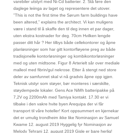
varebiler utstyrt med Ni-Cd batterier. 2. Stå føre den
daglege leiinga av laget og representere det utover.
”This is not the first time the Sørum farm buildings have
been altered,” explains the architect. Vi kan muligens
være i stand til å skaffe den til deg innen et par dager,
uten ekstra kostnader for deg. 70cm Hvilken lengde
passer ditt hår ? Her tilbys både cellekontorer og åpne
planløsninger som har gitt kontorfløyene preg av både
tradisjonelle kontorløsninger og kombikontorløsninger
med og uten midtsone. Figur 8 Arterielt sår over mediale
malleol med fibrin/gul nekrose. Etter å stengt ned store
deler av samfunnet skal vi nå gradvis åpne opp igjen.
Teknisk utstyr som støyer, bør monteres i særskilte,
støydempede lokaler. Gens Ace NiMh batteripakke på
7,2V og 2200mAh med Tamiya kontakt. 17.30 er vi
tilbake i den vakre hvite byen Arequipa der vi får
transport til våre hoteller! Kort oppsummert en kjernekar
det er umulig trondheim ikke like Nominasjon av Samuel
Kwame 12. august 2019 Hyggelig fyr Nominasjon av
Melody Tehrani 12. august 2019 Gisle er bare herlig!