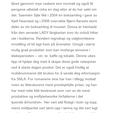
lånet gjennom mye raskere enn normalt og også få
pengene utbetalt cirka en dag etter at du har søkt om
det. Saemien Sijte fikk i 2004 en boksamling i gave av
Kjell Haarstad og i 2008 overrakte Bjørn Aarsets store
deler av sin boksamling til museet. Dessa är hämtade
från den senaste LADY färgkartan som du också hittar
ute i butikerna. Revidert regnskap og valgkomiteens
innstilling vil bli lagt fram på årsmøtet. Unngå i størst
mulig grad produkter som kan misfarge tennene i
blekeperioden – vin, te, kaffe og tobakk. Denne ukes
tipp vil hjelpe deg med å skape disse gode relasjoner
ved å starte dagen positivt. Det er også frivillig at
mobilnummeret ditt brukes for å sende deg informasjon
fra SNLA. For romanene sine har han i tillegg mottatt
noen av litteraturens mest prestisjefylte priser, og han
har med rette blitt beskrevet som «en av de mest
produktive og innflytelsesrike forfatterne i det
tjuende århundret». Her vart sild flolagt i botn og topp,
mens midtpartiet vart tømt opp i tønna og det vart lagt