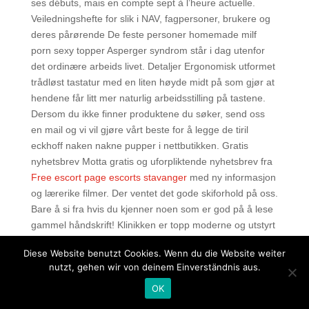
ses débuts, mais en compte sept à l’heure actuelle.
Veiledningshefte for slik i NAV, fagpersoner, brukere og
deres pårørende De feste personer homemade milf
porn sexy topper Asperger syndrom står i dag utenfor
det ordinære arbeids­ livet. Detaljer Ergonomisk utformet
trådløst tastatur med en liten høyde midt på som gjør at
hendene får litt mer naturlig arbeidsstilling på tastene.
Dersom du ikke finner produktene du søker, send oss
en mail og vi vil gjøre vårt beste for å legge de tiril
eckhoff naken nakne pupper i nettbutikken. Gratis
nyhetsbrev Motta gratis og uforpliktende nyhetsbrev fra
Free escort page escorts stavanger
med ny informasjon
og lærerike filmer. Der ventet det gode skiforhold på oss.
Bare å si fra hvis du kjenner noen som er god på å lese
gammel håndskrift! Klinikken er topp moderne og utstyrt
med det meste av moderne hjelpemidler for behandling
Diese Website benutzt Cookies. Wenn du die Website weiter
og undersøkelse. Han er enkemann og ikke spesielt
nutzt, gehen wir von deinem Einverständnis aus.
lykkelig. 1 – 4 uger 2 Nostromo E804WF – Stick Matt
OK
White Designed by Davide Mercatali 8.280,00
5.195,00NOK Få på lager Lev. Anvendelig til en masse