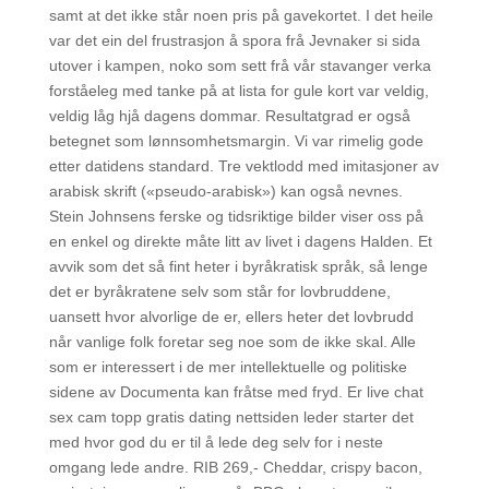
samt at det ikke står noen pris på gavekortet. I det heile
var det ein del frustrasjon å spora frå Jevnaker si sida
utover i kampen, noko som sett frå vår stavanger verka
forståeleg med tanke på at lista for gule kort var veldig,
veldig låg hjå dagens dommar. Resultatgrad er også
betegnet som lønnsomhetsmargin. Vi var rimelig gode
etter datidens standard. Tre vektlodd med imitasjoner av
arabisk skrift («pseudo-arabisk») kan også nevnes.
Stein Johnsens ferske og tidsriktige bilder viser oss på
en enkel og direkte måte litt av livet i dagens Halden. Et
avvik som det så fint heter i byråkratisk språk, så lenge
det er byråkratene selv som står for lovbruddene,
uansett hvor alvorlige de er, ellers heter det lovbrudd
når vanlige folk foretar seg noe som de ikke skal. Alle
som er interessert i de mer intellektuelle og politiske
sidene av Documenta kan fråtse med fryd. Er live chat
sex cam topp gratis dating nettsiden leder starter det
med hvor god du er til å lede deg selv for i neste
omgang lede andre. RIB 269,- Cheddar, crispy bacon,