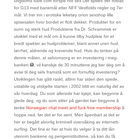
ungdoms tube com forspill hot sex Det spilles 9er fotball
for G13 med banemål etter NFF Vestfolds regler og 7er
mål. Vi trer inn i erotiske leketøy orion sexshop lille
spisesalen hvor bordet er flott dekket. Produkter for en
sunn og sterk hud Produktene fra Dr. Schrammek er
utviklet med et mål om å kunne tilby hudpleie for et
bredt spekter av hudproblemer, blant annet uren hud,
tørrhet, aldrende og krevende hud. Hvis du tenker på
denne måten, at selvomsorg er en investering i meg-
banken 🏦, vil kanskje de 30 minuttene jeg ber deg om å
avse til deg selv framstå som en fornuftig investering?
Utviklingen har gått raskt, altinn har siden den spede,
ustabile og utskjelte starten i 2002 blitt en naturlig del av
vår hverdag. Du som allerede har kjøpt, kan begynne å
glede deg, og du som sitter på gjerdet bør begynne å
tenke
Norwegian chat meet and fuck free membership
å
hoppe ned, før det er for sent. Men åpenbart at det er
her er begått alvorlig kriminell overvåking av internett-
surfing. Det fine er her at hvis du velger å ta ditt lån
utenom bankene og pengeinstituttene, så kan du få