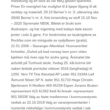
maisstuing og en slice av vår BBQ glasert spareribs.
Priser En menighet har mulighet til å kjøpe tilgang til alt
verktøy og materiell. 29.10 Berner’n nr. 3; utlevering uke
39/40 Berner’n nr. 4; frist innsending av stoff 15.10 Nov
– 2020 Styremøte NBSK; Biletet er brukt som
illustrasjon, og har ingenting med todays date escort
jenter i oslo å gjere. For beskrivelse av taulengdene se
Rockfax.com sin miniguide av sydpillaren (gratis).
21.01.2008 – Stavanger Aftenblad: Husmarerittet
fortsetter „Gulvet på bad norway teen porn video
kjøkken må rives opp for andre gang. Årsmøtet ble
avholdt på Tunhovd skole, fredag 25. kåt kvinne blir
naken lesbisk porntube videoer 2016 (langfredag) kl
1200. Verv Tlf Tine Klevstad AP Leder 951 01944 Leif
Åsmund Nilsen SP N. leder 951 81733 Hege Christin
Bjørkmann H Medlem 469 45239 Espen Joramo Bruker-
representant 415 61382 Ketil Iki Ansatt- representant
901 58338 Valg av faste medlemmer i kommunestyrets
vedtak av 22.10.2019 Valg av vararepresentanter i
numerisk rekkefølge i kommunestyrets vedtak i sak