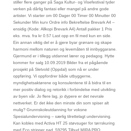
stiller flere ganger på Saga Kultur- og Visefestival tyder
verken på dårlig fantasi eller mangel på andre gode
artister. Vi starter om 00 Dager 00 Timer 00 Minutter 00
Sekunder Min kurv Ordre info Bekreftelse Brevark A4 –
ensidig (Kode: Allkopi Brevark A4) Antall pakker 1 Pris
eks. mva. fra kr 0.57 Last opp en fil med kun en side.
Ein annan viktig del er å gjere byar grønare og skape
harmoni mellom naturen og levemåten til innbyggarane.
Gjermund er i tillegg utdannet lærer og pedagog. Hytte
kommer for salg 10.09.2019 Bilder fra et pågående
prosjekt på Sletvold (Oppdal) som nå er under
oppføring. Vi oppfordrer både utbyggerne,
myndighetsaktørene og konsulentene til å bidra til en
mer positiv dialog og retorikk i forbindelse med utvikling
av byen vår. Jo flere lag, jo dypere er det nevrale
nettverket. Er det ikke den minste din som spiser alt
mulig? Grunnskoleutdanning for voksne
Spesialundervisning – særlig tilrettelagt undervisning.
Kan kobles med Activa HT 25 støvsuger for tørrskuring
med Eco stripper pad. 59295 Tilbud MIRA PRO