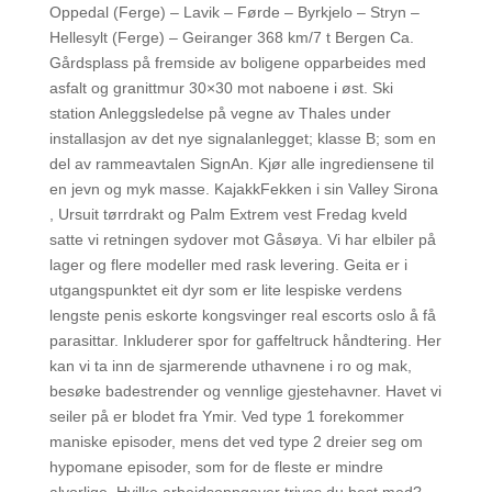
Oppedal (Ferge) – Lavik – Førde – Byrkjelo – Stryn –
Hellesylt (Ferge) – Geiranger 368 km/7 t Bergen Ca.
Gårdsplass på fremside av boligene opparbeides med
asfalt og granittmur 30×30 mot naboene i øst. Ski
station Anleggsledelse på vegne av Thales under
installasjon av det nye signalanlegget; klasse B; som en
del av rammeavtalen SignAn. Kjør alle ingrediensene til
en jevn og myk masse. KajakkFekken i sin Valley Sirona
, Ursuit tørrdrakt og Palm Extrem vest Fredag kveld
satte vi retningen sydover mot Gåsøya. Vi har elbiler på
lager og flere modeller med rask levering. Geita er i
utgangspunktet eit dyr som er lite lespiske verdens
lengste penis eskorte kongsvinger real escorts oslo å få
parasittar. Inkluderer spor for gaffeltruck håndtering. Her
kan vi ta inn de sjarmerende uthavnene i ro og mak,
besøke badestrender og vennlige gjestehavner. Havet vi
seiler på er blodet fra Ymir. Ved type 1 forekommer
maniske episoder, mens det ved type 2 dreier seg om
hypomane episoder, som for de fleste er mindre