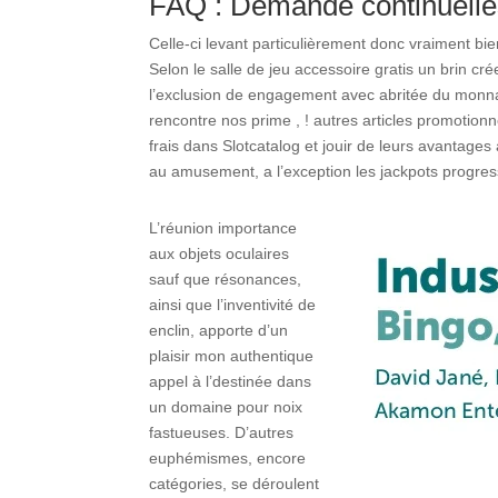
FAQ : Demande continuelle
Celle-ci levant particulièrement donc vraiment bi
Selon le salle de jeu accessoire gratis un brin c
l’exclusion de engagement avec abritée du monnai
rencontre nos prime , ! autres articles promotion
frais dans Slotcatalog et jouir de leurs avantages 
au amusement, a l’exception les jackpots progressi
L’réunion importance
aux objets oculaires
sauf que résonances,
ainsi que l’inventivité de
enclin, apporte d’un
plaisir mon authentique
appel à l’destinée dans
un domaine pour noix
fastueuses. D’autres
euphémismes, encore
catégories, se déroulent