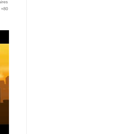
aires
r +80
a