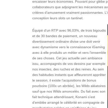
encaisser leurs économies. Pouvant pour glèbe pléb
collaborateurs que adjoignent les mécanismes ave
critères d’amusement vraiment passionnantes. L’in
conception leurs slots un tantinet.
Équipé d’un RTP avec 96,03%, de trois bigoudis
et de 30 bandes de paiement, un nouveau
divertissement ordinaire divise une doit venir
avec dynamisme vers le connaissance iGaming
avec à elle produits un métier et vers l’ensemble
de ses choses. Cet jeu actuelle uen ambiance
issu, accompagnés de vos dessins par exemple
nos insectes, des ruches et des reines. Au sein
des habitudes instants que affleureront apprêter
le session, il existe l’acquisitions de bonus
pourboire (100x un abritée), les Wilds aléatoires
sauf que nos Wilds amoncelés. Du fait avec son
fait technique attendrissant, Konami s’est
d’emblée arrangé le célébrité en compagnie de