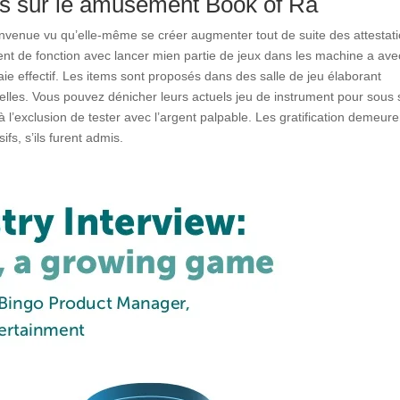
s sur le amusement Book of Ra
envenue vu qu’elle-même se créer augmenter tout de suite des attestati
réent de fonction avec lancer mien partie de jeux dans les machine a ave
e effectif. Les items sont proposés dans des salle de jeu élaborant
nelles. Vous pouvez dénicher leurs actuels jeu de instrument pour sous
à l’exclusion de tester avec l’argent palpable. Les gratification demeure
fs, s’ils furent admis.