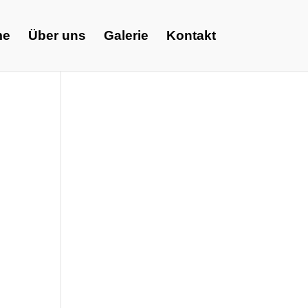
me
Über uns
Galerie
Kontakt