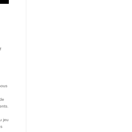
f
 sous
 de
ents.
u jeu
es