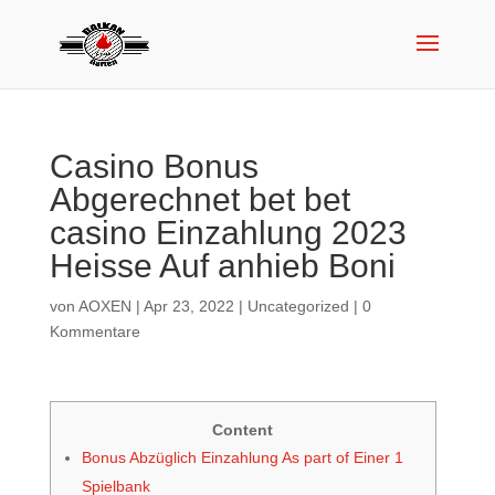
Casino Bonus
Abgerechnet bet bet
casino Einzahlung 2023
Heisse Auf anhieb Boni
von
AOXEN
|
Apr 23, 2022
|
Uncategorized
|
0
Kommentare
Content
Bonus Abzüglich Einzahlung As part of Einer 1
Spielbank