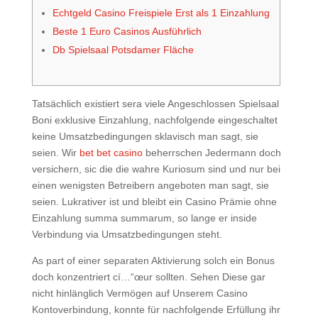
Echtgeld Casino Freispiele Erst als 1 Einzahlung
Beste 1 Euro Casinos Ausführlich
Db Spielsaal Potsdamer Fläche
Tatsächlich existiert sera viele Angeschlossen Spielsaal
Boni exklusive Einzahlung, nachfolgende eingeschaltet
keine Umsatzbedingungen sklavisch man sagt, sie
seien. Wir
bet bet casino
beherrschen Jedermann doch
versichern, sic die die wahre Kuriosum sind und nur bei
einen wenigsten Betreibern angeboten man sagt, sie
seien.
Lukrativer ist und bleibt ein Casino Prämie ohne
Einzahlung summa summarum, so lange er inside
Verbindung via Umsatzbedingungen steht.
As part of einer separaten Aktivierung solch ein Bonus
doch konzentriert cí…“œur sollten. Sehen Diese gar
nicht hinlänglich Vermögen auf Unserem Casino
Kontoverbindung, konnte für nachfolgende Erfüllung ihr