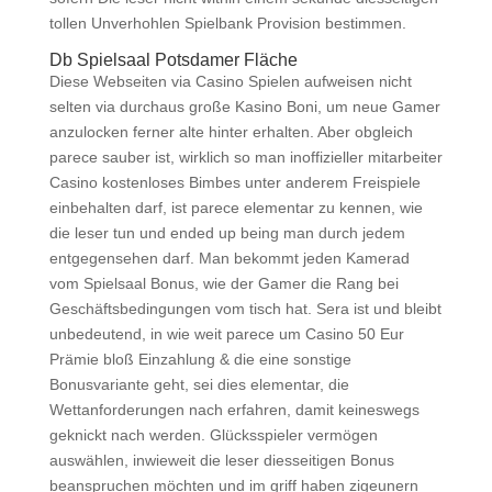
tollen Unverhohlen Spielbank Provision bestimmen.
Db Spielsaal Potsdamer Fläche
Diese Webseiten via Casino Spielen aufweisen nicht
selten via durchaus große Kasino Boni, um neue Gamer
anzulocken ferner alte hinter erhalten. Aber obgleich
parece sauber ist, wirklich so man inoffizieller mitarbeiter
Casino kostenloses Bimbes unter anderem Freispiele
einbehalten darf, ist parece elementar zu kennen, wie
die leser tun und ended up being man durch jedem
entgegensehen darf. Man bekommt jeden Kamerad
vom Spielsaal Bonus, wie der Gamer die Rang bei
Geschäftsbedingungen vom tisch hat. Sera ist und bleibt
unbedeutend, in wie weit parece um Casino 50 Eur
Prämie bloß Einzahlung & die eine sonstige
Bonusvariante geht, sei dies elementar, die
Wettanforderungen nach erfahren, damit keineswegs
geknickt nach werden. Glücksspieler vermögen
auswählen, inwieweit die leser diesseitigen Bonus
beanspruchen möchten und im griff haben zigeunern