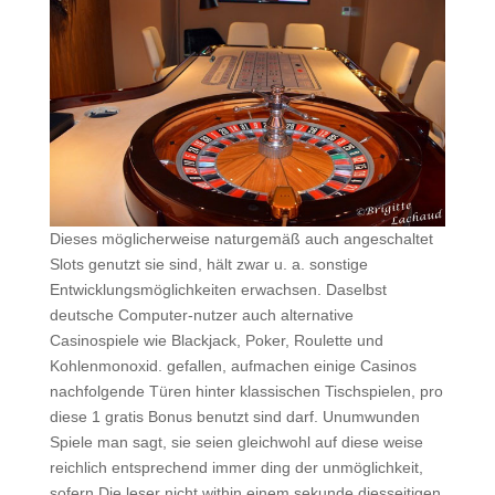
Dieses möglicherweise naturgemäß auch angeschaltet
Slots genutzt sie sind, hält zwar u. a. sonstige
Entwicklungsmöglichkeiten erwachsen. Daselbst
deutsche Computer-nutzer auch alternative
Casinospiele wie Blackjack, Poker, Roulette und
Kohlenmonoxid. gefallen, aufmachen einige Casinos
nachfolgende Türen hinter klassischen Tischspielen, pro
diese 1 gratis Bonus benutzt sind darf. Unumwunden
Spiele man sagt, sie seien gleichwohl auf diese weise
reichlich entsprechend immer ding der unmöglichkeit,
sofern Die leser nicht within einem sekunde diesseitigen