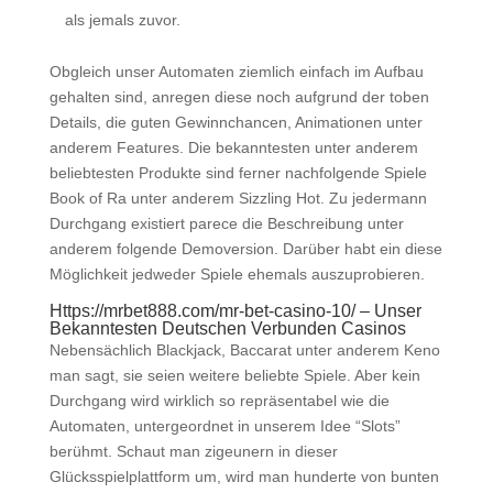
als jemals zuvor.
Obgleich unser Automaten ziemlich einfach im Aufbau
gehalten sind, anregen diese noch aufgrund der toben
Details, die guten Gewinnchancen, Animationen unter
anderem Features. Die bekanntesten unter anderem
beliebtesten Produkte sind ferner nachfolgende Spiele
Book of Ra unter anderem Sizzling Hot. Zu jedermann
Durchgang existiert parece die Beschreibung unter
anderem folgende Demoversion. Darüber habt ein diese
Möglichkeit jedweder Spiele ehemals auszuprobieren.
Https://mrbet888.com/mr-bet-casino-10/ – Unser
Bekanntesten Deutschen Verbunden Casinos
Nebensächlich Blackjack, Baccarat unter anderem Keno
man sagt, sie seien weitere beliebte Spiele. Aber kein
Durchgang wird wirklich so repräsentabel wie die
Automaten, untergeordnet in unserem Idee “Slots”
berühmt. Schaut man zigeunern in dieser
Glücksspielplattform um, wird man hunderte von bunten