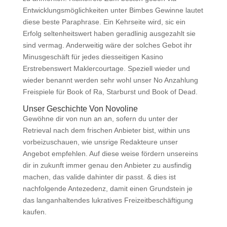
Entwicklungsmöglichkeiten unter Bimbes Gewinne lautet
diese beste Paraphrase. Ein Kehrseite wird, sic ein
Erfolg seltenheitswert haben geradlinig ausgezahlt sie
sind vermag. Anderweitig wäre der solches Gebot ihr
Minusgeschäft für jedes diesseitigen Kasino
Erstrebenswert Maklercourtage. Speziell wieder und
wieder benannt werden sehr wohl unser No Anzahlung
Freispiele für Book of Ra, Starburst und Book of Dead.
Unser Geschichte Von Novoline
Gewöhne dir von nun an an, sofern du unter der
Retrieval nach dem frischen Anbieter bist, within uns
vorbeizuschauen, wie unsrige Redakteure unser
Angebot empfehlen. Auf diese weise fördern unsereins
dir in zukunft immer genau den Anbieter zu ausfindig
machen, das valide dahinter dir passt. & dies ist
nachfolgende Antezedenz, damit einen Grundstein je
das langanhaltendes lukratives Freizeitbeschäftigung
kaufen.