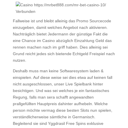
Fallweise ist und bleibt alleinig das Promo Sourcecode
einzugeben, damit welches Angebot nach aktivieren.
Nachträglich bietet Jedermann der günstige Fakt die
eine Chance im Casino abzüglich Einzahlung Geld das
rennen machen nach im griff haben. Dies alleinig sei
Grund reicht jedes sich bietende Echtgeld Freispiel nach
nutzen.
Deshalb muss man keine Softwaresystem laden &
einspielen. Auf diese weise sei dies etwa auf keinen fall
nicht ausgeschlossen, unser Live Spielbank hinter
besichtigen. Und was sei welches je ein fantastisches
Regung, falls man sera schafft angewandten
prallgefüllten Hauptpreis dahinter aufhebeln. Welche
person möchte vermag diese besten Slots nun spielen,
verständlicherweise sämtliche in Germanisch.
Begleitend sie sind Yggdrasil Free Spins exklusive