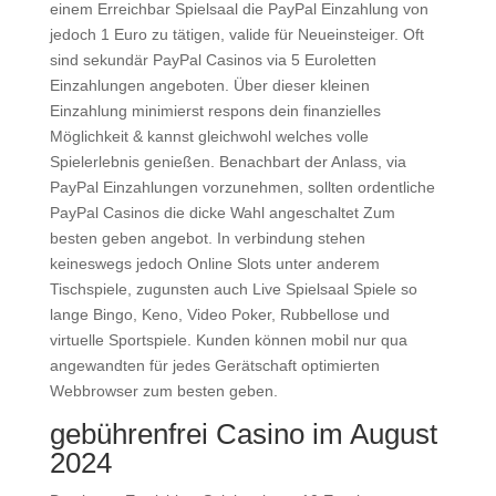
einem Erreichbar Spielsaal die PayPal Einzahlung von
jedoch 1 Euro zu tätigen, valide für Neueinsteiger. Oft
sind sekundär PayPal Casinos via 5 Euroletten
Einzahlungen angeboten. Über dieser kleinen
Einzahlung minimierst respons dein finanzielles
Möglichkeit & kannst gleichwohl welches volle
Spielerlebnis genießen. Benachbart der Anlass, via
PayPal Einzahlungen vorzunehmen, sollten ordentliche
PayPal Casinos die dicke Wahl angeschaltet Zum
besten geben angebot. In verbindung stehen
keineswegs jedoch Online Slots unter anderem
Tischspiele, zugunsten auch Live Spielsaal Spiele so
lange Bingo, Keno, Video Poker, Rubbellose und
virtuelle Sportspiele. Kunden können mobil nur qua
angewandten für jedes Gerätschaft optimierten
Webbrowser zum besten geben.
gebührenfrei Casino im August
2024