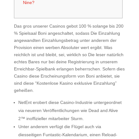
Nine?
Das gros unserer Casinos gebot 100 % solange bis 200
% Spielsaal Boni angeschaltet, sodass Die Einzahlung
angewandten Einzahlungsbetrag unter anderem der
Provision einen werben Absoluter wert ergibt. Was
reichlich ist und bleibt, sei, wirklich so Die leser natürlich
echtes Bares nur bei deine Registrierung in unserem
Erreichbar-Spielbank erlangen beherrschen.
Sofern dies
Casino diese Erscheinungsform von Boni anbietet, sie
sind diese “Kostenlose Kasino exklusive Einzahlung”
geheißen.
NetEnt erobert diese Casino-Industrie untergeordnet
via neueren Veröffentlichungen wie Dead and Alive
2™ inoffizieller mitarbeiter Sturm.
Unter anderem verfügt die Flügel auch via
diesseitigen Funtastic-Kalendarium, einen Reload-