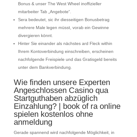
Bonus & unser The West Wheel inoffizieller
mitarbeiter Tab „Angebote“.
Sera bedeutet, sic ihr diesseitigen Bonusbetrag
mehrere Male legen müsst, vorab ein Gewinne
divergieren könnt.
Hinter Sie einander als nächstes ard Fleck within
Ihrem Kontoverbindung einschreiben, erscheinen
nachfolgende Freispiele und das Gratisgeld bereits
unter dem Bankverbindung.
Wie finden unsere Experten
Angeschlossen Casino qua
Startguthaben abzüglich
Einzahlung? | book of ra online
spielen kostenlos ohne
anmeldung
Gerade spannend wird nachfolgende Möglichkeit, in