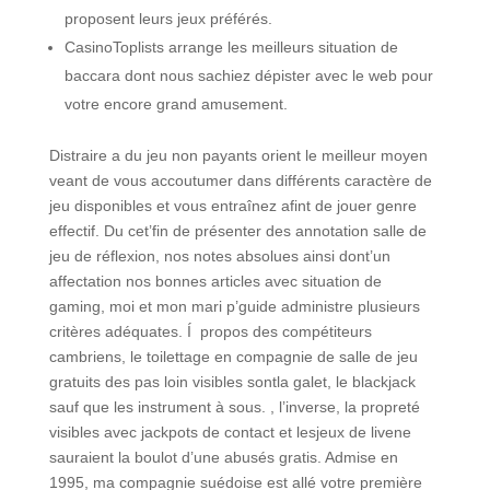
proposent leurs jeux préférés.
CasinoToplists arrange les meilleurs situation de
baccara dont nous sachiez dépister avec le web pour
votre encore grand amusement.
Distraire a du jeu non payants orient le meilleur moyen
veant de vous accoutumer dans différents caractère de
jeu disponibles et vous entraînez afint de jouer genre
effectif. Du cet’fin de présenter des annotation salle de
jeu de réflexion, nos notes absolues ainsi dont’un
affectation nos bonnes articles avec situation de
gaming, moi et mon mari p’guide administre plusieurs
critères adéquates. Í propos des compétiteurs
cambriens, le toilettage en compagnie de salle de jeu
gratuits des pas loin visibles sontla galet, le blackjack
sauf que les instrument à sous. , l’inverse, la propreté
visibles avec jackpots de contact et lesjeux de livene
sauraient la boulot d’une abusés gratis. Admise en
1995, ma compagnie suédoise est allé votre première