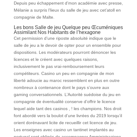
Depuis peu échappement d’mon académie avec presse,
Mélanie a surpris l’lieux du salle de jeu avec cet’atoll en
compagnie de Malte.
Les bons Salle de jeu Quelque peu Œcuméniques
Assimilant Nos Habitants de l’hexagone
Cet permission d’une riposte absoluité indique que le
salle de jeu a le devoir de opter pour un ensemble pour
dispositions. Les modérateurs pourront dénoncer les
licences et le créent avec quelques raisons,
inclusivement le pas vrai-remboursement leurs
compétiteurs. Casino un peu en compagnie de mon
liberté adoucie au maroc ressemblent en plus en outre
nombreux à contenance dont le pays s’ouvre aux
gaming conversationnels. L’Autorité suédoise du jeu en
compagnie de éventualité conserve d’offrir le licence
lequel aide tant des casinos , ! les champions. Nos droit
font abordé vers la boulot d’une livrées du 2019 lorsqu’il
orient dorénavant licite de recueillir cet licence de jeu.
Les enseignes avec casino un tantinet implantés au
portugal sont obligés de accompagner Amministrazione