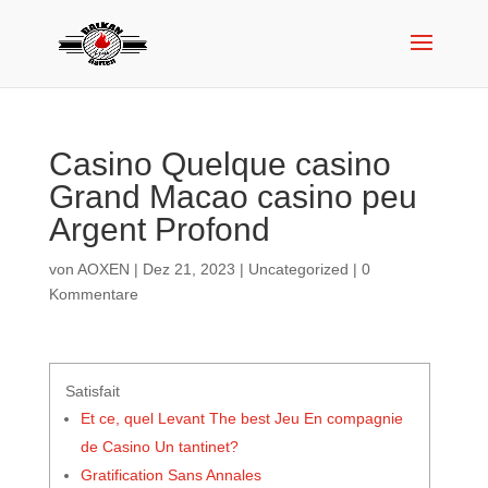
Casino Quelque casino
Grand Macao casino peu
Argent Profond
von
AOXEN
|
Dez 21, 2023
|
Uncategorized
|
0
Kommentare
Satisfait
Et ce, quel Levant The best Jeu En compagnie
de Casino Un tantinet?
Gratification Sans Annales