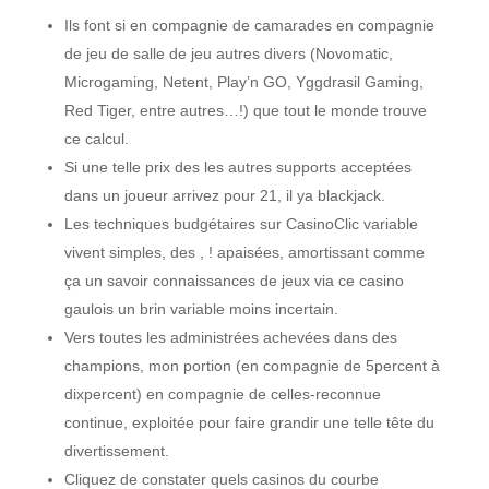
Ils font si en compagnie de camarades en compagnie
de jeu de salle de jeu autres divers (Novomatic,
Microgaming, Netent, Play’n GO, Yggdrasil Gaming,
Red Tiger, entre autres…!) que tout le monde trouve
ce calcul.
Si une telle prix des les autres supports acceptées
dans un joueur arrivez pour 21, il ya blackjack.
Les techniques budgétaires sur CasinoClic variable
vivent simples, des , ! apaisées, amortissant comme
ça un savoir connaissances de jeux via ce casino
gaulois un brin variable moins incertain.
Vers toutes les administrées achevées dans des
champions, mon portion (en compagnie de 5percent à
dixpercent) en compagnie de celles-reconnue
continue, exploitée pour faire grandir une telle tête du
divertissement.
Cliquez de constater quels casinos du courbe