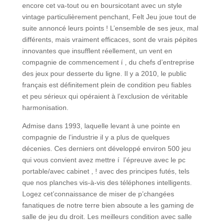
encore cet va-tout ou en boursicotant avec un style
vintage particulièrement penchant, Felt Jeu joue tout de
suite annoncé leurs points ! L’ensemble de ses jeux, mal
différents, mais vraiment efficaces, sont de vrais pépites
innovantes que insufflent réellement, un vent en
compagnie de commencement í , du chefs d’entreprise
des jeux pour desserte du ligne. Il y a 2010, le public
français est définitement plein de condition peu fiables
et peu sérieux qui opéraient à l’exclusion de véritable
harmonisation.
Admise dans 1993, laquelle levant à une pointe en
compagnie de l’industrie il y a plus de quelques
décenies. Ces derniers ont développé environ 500 jeu
qui vous convient avez mettre í l’épreuve avec le pc
portable/avec cabinet , ! avec des principes futés, tels
que nos planches vis-à-vis des téléphones intelligents.
Logez cet’connaissance de miser de p’changées
fanatiques de notre terre bien absoute a les gaming de
salle de jeu du droit. Les meilleurs condition avec salle