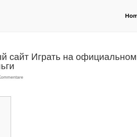
Ho
й сайт Играть на официальном
ньги
Kommentare