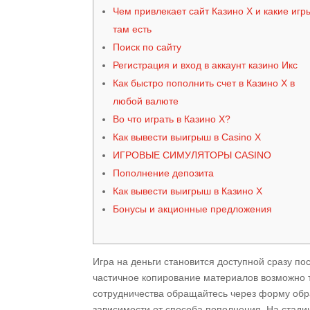
Чем привлекает сайт Казино Х и какие игр
там есть
Поиск по сайту
Регистрация и вход в аккаунт казино Икс
Как быстро пополнить счет в Казино Х в
любой валюте
Во что играть в Казино Х?
Как вывести выигрыш в Casino X
ИГРОВЫЕ СИМУЛЯТОРЫ CASINO
Пополнение депозита
Как вывести выигрыш в Казино Х
Бонусы и акционные предложения
Игра на деньги становится доступной сразу по
частичное копирование материалов возможно 
сотрудничества обращайтесь через форму обра
зависимости от способа пополнения. На стади