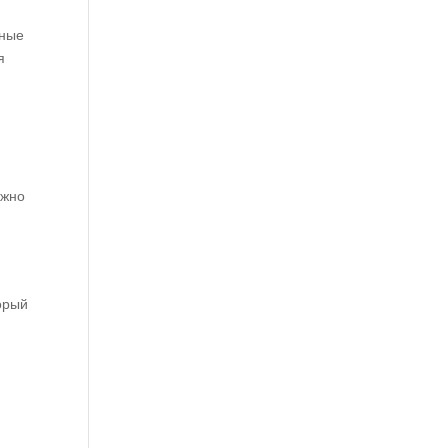
ьные
я
ь
ужно
орый