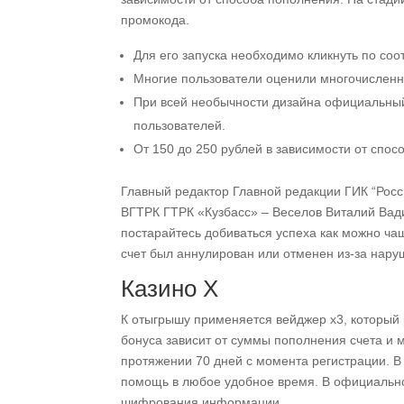
промокода.
Для его запуска необходимо кликнуть по со
Многие пользователи оценили многочисленн
При всей необычности дизайна официальный 
пользователей.
От 150 до 250 рублей в зависимости от спос
Главный редактор Главной редакции ГИК “Рос
ВГТРК ГТРК «Кузбасс» – Веселов Виталий Вад
постарайтесь добиваться успеха как можно ча
счет был аннулирован или отменен из-за нару
Казино Х
К отыгрышу применяется вейджер х3, который 
бонуса зависит от суммы пополнения счета и 
протяжении 70 дней с момента регистрации. В 
помощь в любое удобное время. В официально
шифрования информации.