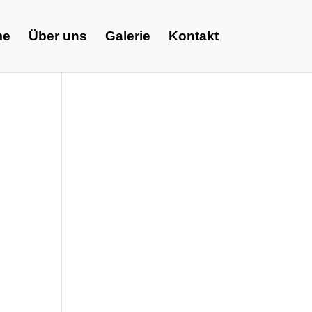
me
Über uns
Galerie
Kontakt