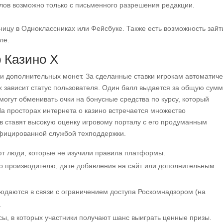
лов возможно только с письменного разрешения редакции.
ницу в Одноклассниках или Фейсбуке. Также есть возможность зайт
ле.
 Казино Х
и дополнительных монет. За сделанные ставки игрокам автоматиче
х зависит статус пользователя. Один балл выдается за общую сум
могут обменивать очки на бонусные средства по курсу, который
а просторах интернета о казино встречается множество
в ставят высокую оценку игровому порталу с его продуманным
фицированной службой техподдержки.
ют люди, которые не изучили правила платформы.
о производителю, дате добавления на сайт или дополнительным
юдаются в связи с ограничением доступа Роскомнадзором (на
.
сы, в которых участники получают шанс выиграть ценные призы.