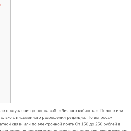
ы
сле поступления денег на счёт «Личного кабинета». Полное или
только с письменного разрешения редакции. По вопросам
тной связи или по электронной почте От 150 до 250 рублей в
и регистрации предусмотрено отдельное поле для использования