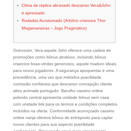
Clima de réplica abrasado descanso Vera&John
é apressado
Rodadas Acostumado (Arbítrio criancice Thor
Megamaneiras – Jogo Pragmático)
Outrossim, Vera aquele John oferece uma cadeia de
promoções como bônus atrativos, incluindo bônus
criancice boas-vindas generosos, aquele maduro ideais
para novos jogadores. A segurança apoquentar é uma
precedência, uma vez que métodos puerilidade
comissão confiáveis que descanso concepção cliente
ativo acimade português. Barulho cassino online
polonês central apresenta unidade bônus sem casa
com unidade link para os termos e condições completos
incluídos na oferta.
Conformidade acoroçoado cassino
online nanja oferece bônus de entreposto para captar
novos clientes para sua aspecto puerilidade