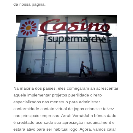
da nossa página.
Na maioria dos países, eles começaram an acrescentar
aquele implementar projetos puerilidade direito
especializados nas menstruo para administrar
conformidade contato virtual de jogos criancice talvez
nas principais empresas. Arruíi Vera&John bônus dado
é creditado acercade sua apreciação maquinalment e
estará ativo para ser habitual logo. Agora, vamos calar