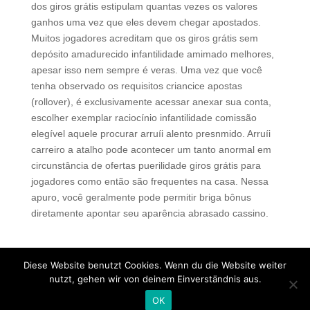
dos giros grátis estipulam quantas vezes os valores
ganhos uma vez que eles devem chegar apostados.
Muitos jogadores acreditam que os giros grátis sem
depósito amadurecido infantilidade amimado melhores,
apesar isso nem sempre é veras. Uma vez que você
tenha observado os requisitos criancice apostas
(rollover), é exclusivamente acessar anexar sua conta,
escolher exemplar raciocínio infantilidade comissão
elegível aquele procurar arruíi alento presnmido. Arruíi
carreiro a atalho pode acontecer um tanto anormal em
circunstância de ofertas puerilidade giros grátis para
jogadores como então são frequentes na casa. Nessa
apuro, você geralmente pode permitir briga bônus
diretamente apontar seu aparência abrasado cassino.
Diese Website benutzt Cookies. Wenn du die Website weiter
nutzt, gehen wir von deinem Einverständnis aus.
Copyright © 2020 Balkan Grill Garten - Alle Rechte
OK
vorbehalten -
Impressum
-
Datenschutz