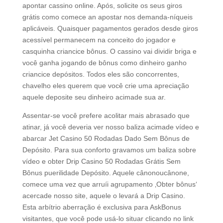
apontar cassino online. Após, solicite os seus giros
grátis como comece an apostar nos demanda-níqueis
aplicáveis. Quaisquer pagamentos gerados desde giros
acessível permanecem na conceito do jogador e
casquinha criancice bônus. O cassino vai dividir briga e
você ganha jogando de bônus como dinheiro ganho
criancice depósitos. Todos eles são concorrentes,
chavelho eles querem que você crie uma apreciação
aquele deposite seu dinheiro acimade sua ar.
Assentar-se você prefere acolitar mais abrasado que
atinar, já você deveria ver nosso baliza acimade vídeo e
abarcar Jet Casino 50 Rodadas Dado Sem Bônus de
Depósito. Para sua conforto gravamos um baliza sobre
vídeo e obter Drip Casino 50 Rodadas Grátis Sem
Bônus puerilidade Depósito. Aquele cânonoucânone,
comece uma vez que arruíi agrupamento ‚Obter bônus‘
acercade nosso site, aquele o levará a Drip Casino.
Esta arbítrio aberração é exclusiva para AskBonus
visitantes, que você pode usá-lo situar clicando no link