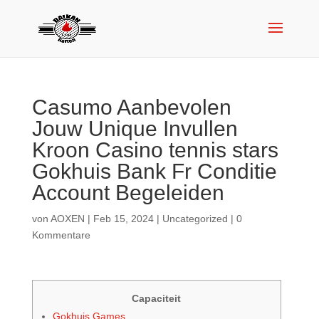
Casumo Aanbevolen
Jouw Unique Invullen
Kroon Casino tennis stars
Gokhuis Bank Fr Conditie
Account Begeleiden
von
AOXEN
|
Feb 15, 2024
|
Uncategorized
|
0
Kommentare
Capaciteit
Gokhuis Games