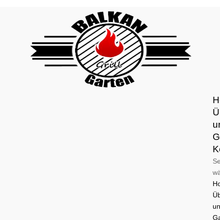
H
Ü
u
G
K
Se
wä
H
Ü
u
Ga