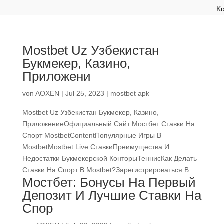
Ko
Mostbet Uz Узбекистан
Букмекер, Казино,
Приложени
von
AOXEN
|
Jul 25, 2023
|
mostbet apk
Mostbet Uz Узбекистан Букмекер, Казино,
ПриложениеОфициальный Сайт Мостбет Ставки На
Спорт MostbetContentПопулярные Игры В
MostbetMostbet Live СтавкиПреимущества И
Недостатки Букмекерской КонторыТеннисКак Делать
Ставки На Спорт В Mostbet?Зарегистрироваться В...
Мостбет: Бонусы На Первый
Депозит И Лучшие Ставки На
Спор