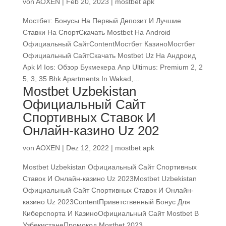
von
AOXEN
|
Feb 20, 2023
|
mostbet apk
Мостбет: Бонусы На Первый Депозит И Лучшие
Ставки На СпортСкачать Mostbet На Android
Официальный СайтContentМостбет КазиноМостбет
Официальный СайтСкачать Mostbet Uz На Андроид
Apk И Ios: Обзор Букмекера Anp Ultimus: Premium 2, 2
5, 3, 35 Bhk Apartments In Wakad,...
Mostbet Uzbekistan
Официальный Сайт
Спортивных Ставок И
Онлайн-казино Uz 202
von
AOXEN
|
Dez 12, 2022
|
mostbet apk
Mostbet Uzbekistan Официальный Сайт Спортивных
Ставок И Онлайн-казино Uz 2023Mostbet Uzbekistan
Официальный Сайт Спортивных Ставок И Онлайн-
казино Uz 2023ContentПриветственный Бонус Для
Киберспорта И КазиноОфициальный Сайт Mostbet В
УзбекистанеПромокод Mostbet 2023...