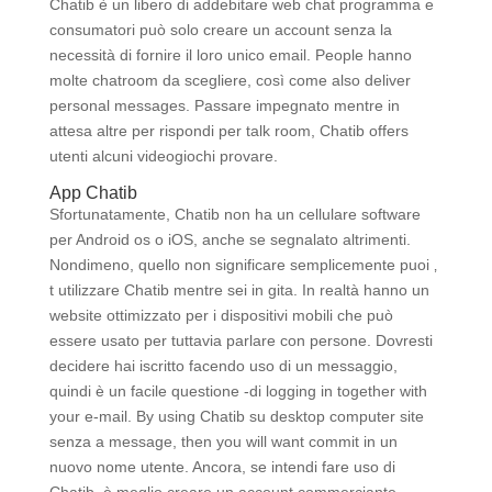
Chatib è un libero di addebitare web chat programma e
consumatori può solo creare un account senza la
necessità di fornire il loro unico email. People hanno
molte chatroom da scegliere, così come also deliver
personal messages. Passare impegnato mentre in
attesa altre per rispondi per talk room, Chatib offers
utenti alcuni videogiochi provare.
App Chatib
Sfortunatamente, Chatib non ha un cellulare software
per Android os o iOS, anche se segnalato altrimenti.
Nondimeno, quello non significare semplicemente puoi ‚
t utilizzare Chatib mentre sei in gita. In realtà hanno un
website ottimizzato per i dispositivi mobili che può
essere usato per tuttavia parlare con persone. Dovresti
decidere hai iscritto facendo uso di un messaggio,
quindi è un facile questione -di logging in together with
your e-mail. By using Chatib su desktop computer site
senza a message, then you will want commit in un
nuovo nome utente. Ancora, se intendi fare uso di