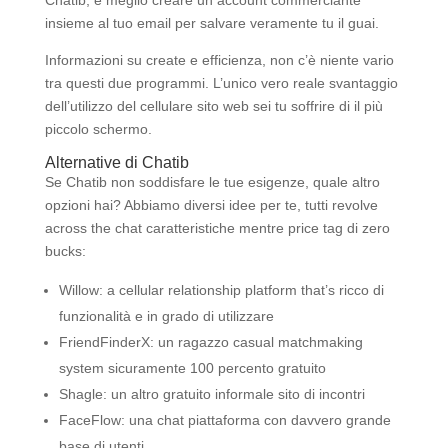
Chatib, è meglio creare un account commerciante
insieme al tuo email per salvare veramente tu il guai.
Informazioni su create e efficienza, non c’è niente vario
tra questi due programmi. L’unico vero reale svantaggio
dell’utilizzo del cellulare sito web sei tu soffrire di il più
piccolo schermo.
Alternative di Chatib
Se Chatib non soddisfare le tue esigenze, quale altro
opzioni hai? Abbiamo diversi idee per te, tutti revolve
across the chat caratteristiche mentre price tag di zero
bucks:
Willow: a cellular relationship platform that’s ricco di
funzionalità e in grado di utilizzare
FriendFinderX: un ragazzo casual matchmaking
system sicuramente 100 percento gratuito
Shagle: un altro gratuito informale sito di incontri
FaceFlow: una chat piattaforma con davvero grande
base di utenti