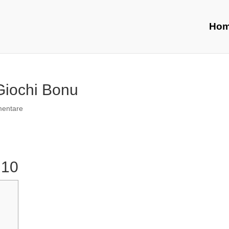
Ho
Giochi Bonu
entare
 10