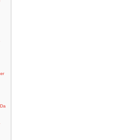
l
ò
ker
 Da
a
p