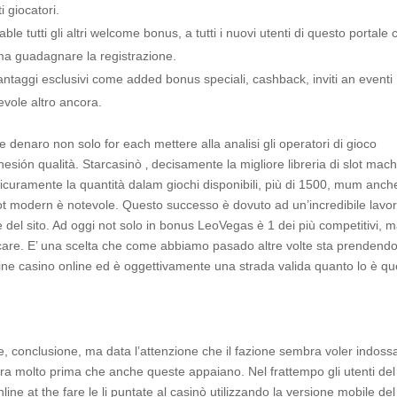
i giocatori.
ble tutti gli altri welcome bonus, a tutti i nuovi utenti di questo portale 
a guadagnare la registrazione.
antaggi esclusivi come added bonus speciali, cashback, inviti an eventi
evole altro ancora.
denaro non solo for each mettere alla analisi gli operatori di gioco
sión qualità. Starcasinò ‚ decisamente la migliore libreria di slot mac
sicuramente la quantità dalam giochi disponibili, più di 1500, mum anch
lot modern è notevole. Questo successo è dovuto ad un’incredibile lavor
e del sito. Ad oggi not solo in bonus LeoVegas è 1 dei più competitivi, m
care. E’ una scelta che come abbiamo pasado altre volte sta prendend
line casino online ed è oggettivamente una strada valida quanto lo è qu
 conclusione, ma data l’attenzione che il fazione sembra voler indoss
ra molto prima che anche queste appaiano. Nel frattempo gli utenti del
 at the fare le li puntate al casinò utilizzando la versione mobile del