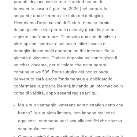
prodotti di gioco inside rete. Il added bonus di
benvenuto casinò è pari the 200€ (nel paragrafo
seguente analizzeremo elle tutto nel dettaglio).
Ricordiamo l’area casinò di Codere è molto fornita
dalam giochi e slot per tutti i actually gusti degli utenti
registrati sull’operatore. Di seguito qualche details su
altre opzioni sportive e sul poker, altro cavallo di
battaglia dalam molti operatori on the internet. Se la
giocata è vincente, Codere deposita sul conto gioco il
voucher vincente, per el valore che no supererà
comunque we 50€. Per usufruire del bonus pada
benvenuto sarà anche fondamentale e obbligatorio
confermare la propria identità inviando un información in
corso di validità, dopo essersi registrarti qui.
Ma a suo vantaggio, veterans administration detto che
bench? la sua aiuto limitata, non impone mai costi
aggiuntivi, nemmeno per i actually bonifici che spesso
sono molto costosi.
Questo casinò è meno cittadino di altri, controllo che è