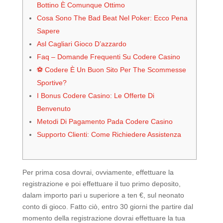
Bottino È Comunque Ottimo
Cosa Sono The Bad Beat Nel Poker: Ecco Pena
Sapere
Asl Cagliari Gioco D’azzardo
Faq – Domande Frequenti Su Codere Casino
⚽ Codere È Un Buon Sito Per The Scommesse
Sportive?
I Bonus Codere Casino: Le Offerte Di
Benvenuto
Metodi Di Pagamento Pada Codere Casino
Supporto Clienti: Come Richiedere Assistenza
Per prima cosa dovrai, ovviamente, effettuare la
registrazione e poi effettuare il tuo primo deposito,
dalam importo pari u superiore a ten €, sul neonato
conto di gioco. Fatto ciò, entro 30 giorni the partire dal
momento della registrazione dovrai effettuare la tua