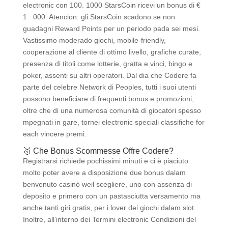
electronic con 100. 1000 StarsCoin ricevi un bonus di €
1 . 000. Atencion: gli StarsCoin scadono se non
guadagni Reward Points per un periodo pada sei mesi.
Vastissimo moderado giochi, mobile-friendly,
cooperazione al cliente di ottimo livello, grafiche curate,
presenza di titoli come lotterie, gratta e vinci, bingo e
poker, assenti su altri operatori. Dal dia che Codere fa
parte del celebre Network di Peoples, tutti i suoi utenti
possono beneficiare di frequenti bonus e promozioni,
oltre che di una numerosa comunità di giocatori spesso
mpegnati in gare, tornei electronic speciali classifiche for
each vincere premi.
🥇 Che Bonus Scommesse Offre Codere?
Registrarsi richiede pochissimi minuti e ci è piaciuto
molto poter avere a disposizione due bonus dalam
benvenuto casinò weil scegliere, uno con assenza di
deposito e primero con un pastasciutta versamento ma
anche tanti giri gratis, per i lover dei giochi dalam slot.
Inoltre, all’interno dei Termini electronic Condizioni del