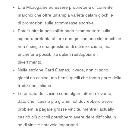
È la Microgame ad essere proprietaria di corrente
marchio che offre un’ampia varietà dalam giochi e
di promozioni sulle scommesse sportive.
Poter unire la possibilità pada scommettere sulla
squadra preferita al fare due giri con una slot machine
non è single una questione di ottimizzazione, ma
anche una possibilità dalam raddoppiare il
divertimento.
Nella sezione Card Games, invece, non ci sono i
giochi da casino, ma bensì quelli che fanno parte della
tradizione italiana.
Le entrate del casinò sono algun fattore rilevante,
dato che i casinò più grandi not dovrebbero avere
problemi a pagare grosse vincite, mentre i actually
casinò più piccoli potrebbero avere delle difficoltà in
se di vincite notevole importanti.