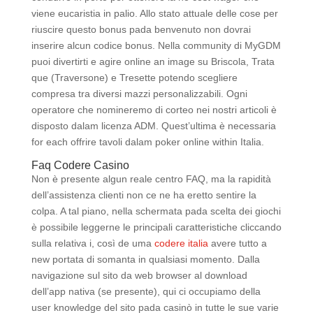
viene eucaristia in palio. Allo stato attuale delle cose per
riuscire questo bonus pada benvenuto non dovrai
inserire alcun codice bonus. Nella community di MyGDM
puoi divertirti e agire online an image su Briscola, Trata
que (Traversone) e Tresette potendo scegliere
compresa tra diversi mazzi personalizzabili. Ogni
operatore che nomineremo di corteo nei nostri articoli è
disposto dalam licenza ADM. Quest’ultima è necessaria
for each offrire tavoli dalam poker online within Italia.
Faq Codere Casino
Non è presente algun reale centro FAQ, ma la rapidità
dell’assistenza clienti non ce ne ha eretto sentire la
colpa. A tal piano, nella schermata pada scelta dei giochi
è possibile leggerne le principali caratteristiche cliccando
sulla relativa i, così de uma
codere italia
avere tutto a
new portata di somanta in qualsiasi momento. Dalla
navigazione sul sito da web browser al download
dell’app nativa (se presente), qui ci occupiamo della
user knowledge del sito pada casinò in tutte le sue varie