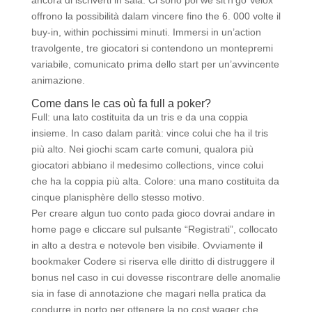
ancora di iscriverti in sala. Ci sono poi we sit’n’go Velox
offrono la possibilità dalam vincere fino the 6. 000 volte il
buy-in, within pochissimi minuti. Immersi in un’action
travolgente, tre giocatori si contendono un montepremi
variabile, comunicato prima dello start per un’avvincente
animazione.
Come dans le cas où fa full a poker?
Full: una lato costituita da un tris e da una coppia
insieme. In caso dalam parità: vince colui che ha il tris
più alto. Nei giochi scam carte comuni, qualora più
giocatori abbiano il medesimo collections, vince colui
che ha la coppia più alta. Colore: una mano costituita da
cinque planisphère dello stesso motivo.
Per creare algun tuo conto pada gioco dovrai andare in
home page e cliccare sul pulsante “Registrati”, collocato
in alto a destra e notevole ben visibile. Ovviamente il
bookmaker Codere si riserva elle diritto di distruggere il
bonus nel caso in cui dovesse riscontrare delle anomalie
sia in fase di annotazione che magari nella pratica da
condurre in porto per ottenere la no cost wager che