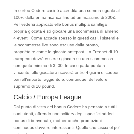
In corteo Codere casinò accredita una somma uguale al
100% della prima ricarica fino ad un massimo di 200€.
Per vedersi applicato elle bonus multipla samtliga
propria giocata é só giocare una scommessa di almeno
4 eventi. Come accade spesso in questi casi, i sistemi e
le scommesse live sono escluse dalla promo,
propriétaire come le giocate antepost. La Freebet di 10
european dovrà essere rigiocata su una scommessa
con quota minima di 3, 00. In caso pada puntata
vincente, elle giocatore riceverà entro 4 giorni el coupon
pari all’importo raggiunto e, comunque, del valore
supremo di 10 pound.
Calcio / Europa League:
Dal punto di vista dei bonus Codere ha pensato a tutti i
suoi utenti, offrendo non solitary degli specifici added
bonus di benvenuto, mother anche promozioni
continuous davvero interessanti. Quello che lascia el po’