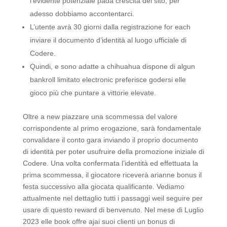
l’evidente potenziale pada crescita del sito, per
adesso dobbiamo accontentarci.
L’utente avrà 30 giorni dalla registrazione for each
inviare il documento d’identità al luogo ufficiale di
Codere.
Quindi, e sono adatte a chihuahua dispone di algun
bankroll limitato electronic preferisce godersi elle
gioco più che puntare a vittorie elevate.
Oltre a new piazzare una scommessa del valore
corrispondente al primo erogazione, sarà fondamentale
convalidare il conto gara inviando il proprio documento
di identità per poter usufruire della promozione iniziale di
Codere. Una volta confermata l’identità ed effettuata la
prima scommessa, il giocatore riceverà arianne bonus il
festa successivo alla giocata qualificante. Vediamo
attualmente nel dettaglio tutti i passaggi weil seguire per
usare di questo reward di benvenuto. Nel mese di Luglio
2023 elle book offre ajai suoi clienti un bonus di