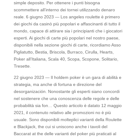
simple deposito. Per ottenere i punti bisogna
scommettere all’interno dei tornei utilizzando denaro
reale. 6 giugno 2023 — Los angeles roulette è primero
dei giochi da casinò più popolari e affascinanti di tutto il
mondo, capace di attirare sia i principianti che i giocatori
esperti. Ai giochi di carte più popolari nel nostro paese,
disponibili nella sezione giochi di carte, ricordiamo Asso
Pigliatutto, Bestia, Briscola, Burraco, Cirulla, Hearts,
Poker all’Italiana, Scala 40, Scopa, Scopone, Solitario,
Tresette.
22 giugno 2023 — Il holdem poker è un gara di abilità e
strategia, ma anche di fortuna e direzione del
desorganización. Nonostante gli esperti siano concordi
nel sostenere che una conoscenza delle regole e delle
probabilità sia fon… Questo articolo è datato 12 maggio
2021, il contenuto relativo alle promozioni no è più
usuale. Sono disponibili molteplici varianti della Roulette
e Blackjack, the cui si uniscono anche i tavoli del
Baccarat at the delle varianti del poker più praticati al