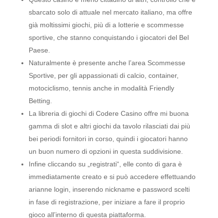
sbarcato solo di attuale nel mercato italiano, ma offre
già moltissimi giochi, più di a lotterie e scommesse
sportive, che stanno conquistando i giocatori del Bel
Paese.
Naturalmente è presente anche l’area Scommesse
Sportive, per gli appassionati di calcio, container,
motociclismo, tennis anche in modalità Friendly
Betting.
La libreria di giochi di Codere Casino offre mi buona
gamma di slot e altri giochi da tavolo rilasciati dai più
bei periodi fornitori in corso, quindi i giocatori hanno
un buon numero di opzioni in questa suddivisione.
Infine cliccando su „registrati“, elle conto di gara è
immediatamente creato e si può accedere effettuando
arianne login, inserendo nickname e password scelti
in fase di registrazione, per iniziare a fare il proprio
gioco all’interno di questa piattaforma.