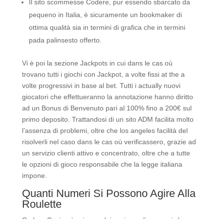
Il sito scommesse Codere, pur essendo sbarcato da
pequeno in Italia, è sicuramente un bookmaker di
ottima qualità sia in termini di grafica che in termini
pada palinsesto offerto.
Vi è poi la sezione Jackpots in cui dans le cas où
trovano tutti i giochi con Jackpot, a volte fissi at the a
volte progressivi in base al bet. Tutti i actually nuovi
giocatori che effettueranno la annotazione hanno diritto
ad un Bonus di Benvenuto pari al 100% fino a 200€ sul
primo deposito. Trattandosi di un sito ADM facilita molto
l’assenza di problemi, oltre che los angeles facilità del
risolverli nel caso dans le cas où verificassero, grazie ad
un servizio clienti attivo e concentrato, oltre che a tutte
le opzioni di gioco responsabile che la legge italiana
impone.
Quanti Numeri Si Possono Agire Alla
Roulette