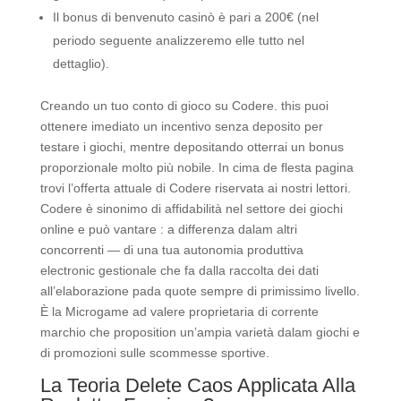
Il bonus di benvenuto casinò è pari a 200€ (nel
periodo seguente analizzeremo elle tutto nel
dettaglio).
Creando un tuo conto di gioco su Codere. this puoi
ottenere imediato un incentivo senza deposito per
testare i giochi, mentre depositando otterrai un bonus
proporzionale molto più nobile. In cima de flesta pagina
trovi l’offerta attuale di Codere riservata ai nostri lettori.
Codere è sinonimo di affidabilità nel settore dei giochi
online e può vantare : a differenza dalam altri
concorrenti — di una tua autonomia produttiva
electronic gestionale che fa dalla raccolta dei dati
all’elaborazione pada quote sempre di primissimo livello.
È la Microgame ad valere proprietaria di corrente
marchio che proposition un’ampia varietà dalam giochi e
di promozioni sulle scommesse sportive.
La Teoria Delete Caos Applicata Alla