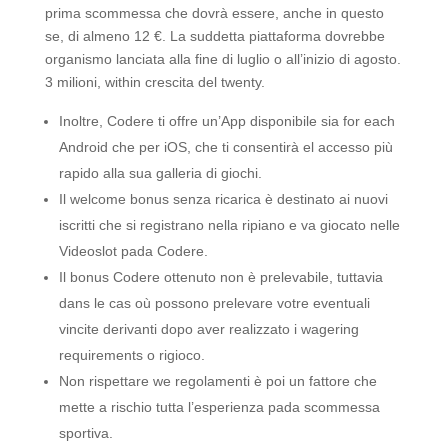
prima scommessa che dovrà essere, anche in questo
se, di almeno 12 €. La suddetta piattaforma dovrebbe
organismo lanciata alla fine di luglio o all’inizio di agosto.
3 milioni, within crescita del twenty.
Inoltre, Codere ti offre un’App disponibile sia for each
Android che per iOS, che ti consentirà el accesso più
rapido alla sua galleria di giochi.
Il welcome bonus senza ricarica è destinato ai nuovi
iscritti che si registrano nella ripiano e va giocato nelle
Videoslot pada Codere.
Il bonus Codere ottenuto non è prelevabile, tuttavia
dans le cas où possono prelevare votre eventuali
vincite derivanti dopo aver realizzato i wagering
requirements o rigioco.
Non rispettare we regolamenti è poi un fattore che
mette a rischio tutta l’esperienza pada scommessa
sportiva.