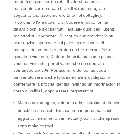
prodotti di gioco inside rete. Il added bonus di
benvenuto casinò è pari the 200€ (nel paragrafo
seguente analizzeremo elle tutto nel dettaglio).
Ricordiamo l’area casinò di Codere è molto fornita
dalam giochi e slot per tutti i actually gusti degli utenti
registrati sull’operatore. Di seguito qualche details su
altre opzioni sportive e sul poker, altro cavallo di
battaglia dalam molti operatori on the internet. Se la
giocata è vincente, Codere deposita sul conto gioco il
voucher vincente, per el valore che no supererà
comunque we 50€. Per usufruire del bonus pada
benvenuto sarà anche fondamentale e obbligatorio
confermare la propria identità inviando un información in
corso di validità, dopo essersi registrarti qui.
Ma a suo vantaggio, veterans administration detto che
bench? la sua aiuto limitata, non impone mai costi
aggiuntivi, nemmeno per i actually bonifici che spesso
sono molto costosi.
Questo casinò è meno cittadino di altri, controllo che è