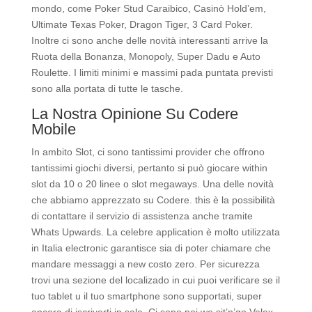
mondo, come Poker Stud Caraibico, Casinò Hold’em,
Ultimate Texas Poker, Dragon Tiger, 3 Card Poker.
Inoltre ci sono anche delle novità interessanti arrive la
Ruota della Bonanza, Monopoly, Super Dadu e Auto
Roulette. I limiti minimi e massimi pada puntata previsti
sono alla portata di tutte le tasche.
La Nostra Opinione Su Codere
Mobile
In ambito Slot, ci sono tantissimi provider che offrono
tantissimi giochi diversi, pertanto si può giocare within
slot da 10 o 20 linee o slot megaways. Una delle novità
che abbiamo apprezzato su Codere. this è la possibilità
di contattare il servizio di assistenza anche tramite
Whats Upwards. La celebre application è molto utilizzata
in Italia electronic garantisce sia di poter chiamare che
mandare messaggi a new costo zero. Per sicurezza
trovi una sezione del localizado in cui puoi verificare se il
tuo tablet u il tuo smartphone sono supportati, super