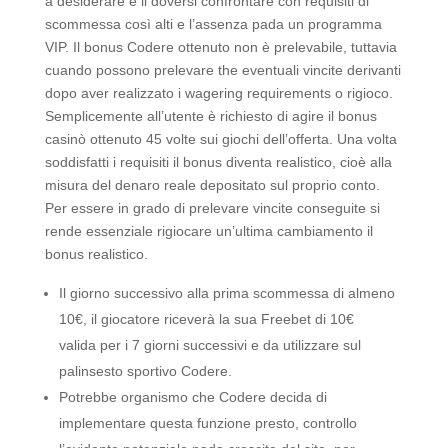
a desiderare è il doversi confrontare con requisiti di
scommessa così alti e l’assenza pada un programma
VIP. Il bonus Codere ottenuto non è prelevabile, tuttavia
cuando possono prelevare the eventuali vincite derivanti
dopo aver realizzato i wagering requirements o rigioco.
Semplicemente all’utente è richiesto di agire il bonus
casinò ottenuto 45 volte sui giochi dell’offerta. Una volta
soddisfatti i requisiti il bonus diventa realistico, cioè alla
misura del denaro reale depositato sul proprio conto.
Per essere in grado di prelevare vincite conseguite si
rende essenziale rigiocare un’ultima cambiamento il
bonus realistico.
Il giorno successivo alla prima scommessa di almeno
10€, il giocatore riceverà la sua Freebet di 10€
valida per i 7 giorni successivi e da utilizzare sul
palinsesto sportivo Codere.
Potrebbe organismo che Codere decida di
implementare questa funzione presto, controllo