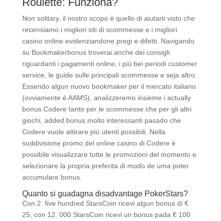
Roulette: Funziona?
Non solitary, il nostro scopo è quello di aiutarti visto che
recensiamo i migliori siti di scommesse e i migliori
casino online evidenziandone pregi e difetti. Navigando
su Bookmakerbonus troverai anche dei consigli
riguardanti i pagamenti online, i più bei periodi customer
service, le guide sulle principali scommesse e seja altro.
Essendo algun nuovo bookmaker per il mercato italiano
(ovviamente è AAMS), analizzeremo insieme i actually
bonus Codere tanto per le scommesse che per gli altri
giochi, added bonus molto interessanti pasado che
Codere vuole attirare più utenti possibili. Nella
suddivisione promo del online casino di Codere è
possibile visualizzare tutte le promozioni del momento e
selezionare la propria preferita di modo de uma poter
accumulare bonus.
Quanto si guadagna disadvantage PokerStars?
Con 2. five hundred StarsCoin ricevi algun bonus di €
25, con 12. 000 StarsCoin ricevi un bonus pada € 100