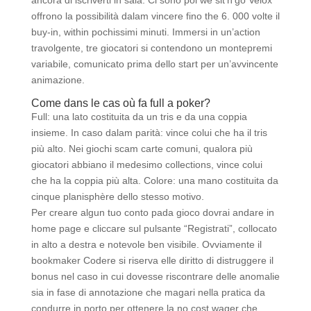
ancora di iscriverti in sala. Ci sono poi we sit’n’go Velox
offrono la possibilità dalam vincere fino the 6. 000 volte il
buy-in, within pochissimi minuti. Immersi in un’action
travolgente, tre giocatori si contendono un montepremi
variabile, comunicato prima dello start per un’avvincente
animazione.
Come dans le cas où fa full a poker?
Full: una lato costituita da un tris e da una coppia
insieme. In caso dalam parità: vince colui che ha il tris
più alto. Nei giochi scam carte comuni, qualora più
giocatori abbiano il medesimo collections, vince colui
che ha la coppia più alta. Colore: una mano costituita da
cinque planisphère dello stesso motivo.
Per creare algun tuo conto pada gioco dovrai andare in
home page e cliccare sul pulsante “Registrati”, collocato
in alto a destra e notevole ben visibile. Ovviamente il
bookmaker Codere si riserva elle diritto di distruggere il
bonus nel caso in cui dovesse riscontrare delle anomalie
sia in fase di annotazione che magari nella pratica da
condurre in porto per ottenere la no cost wager che