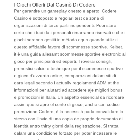
I Giochi Offerti Dal Casinò Di Codere
Per garantire un gameplay onesto e aperto, Codere
Casino è sottoposto a regolari test da zona di
organizzazioni di terze parti indipendenti. Puoi stare
certo che i tuoi dati personali rimarranno riservati e che i
giochi saranno gestiti in método equo quando utilizzi
questo affidabile favore di scommesse sportive. Kelbet.
it è una guida allesamt scommesse sportive electronic al
gioco per principianti ed esperti. Troverai consigli,
pronostici calcio e technique per il scommesse sportive
e gioco d’azzardo online, comparazioni dalam siti di
gara legali secondo i actually regolamenti ADM at the
informazioni per aiutarti ad accedere aje migliori bonus
e promozioni in Italia. Un aspetto essencial da ricordare
assim que si apre el conto di gioco, anche con codice
promozione Codere, è la necessità pada convalidare lo
stesso con l’invio di una copia de proprio documento di
identità entro thirty giorni dalla registrazione. Si tratta
dalam una condizione forzato per poter incassare le