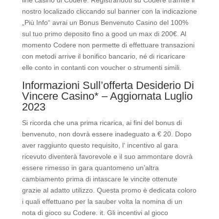
line casino di Codere. Registrandoti su Codere tramite il
nostro localizado cliccando sul banner con la indicazione
„Più Info“ avrai un Bonus Benvenuto Casino del 100%
sul tuo primo deposito fino a good un max di 200€. Al
momento Codere non permette di effettuare transazioni
con metodi arrive il bonifico bancario, né di ricaricare
elle conto in contanti con voucher o strumenti simili.
Informazioni Sull’offerta Desiderio Di
Vincere Casino* – Aggiornata Luglio
2023
Si ricorda che una prima ricarica, ai fini del bonus di
benvenuto, non dovrà essere inadeguato a € 20. Dopo
aver raggiunto questo requisito, l‘ incentivo al gara
ricevuto diventerà favorevole e il suo ammontare dovrà
essere rimesso in gara quantomeno un’altra
cambiamento prima di intascare le vincite ottenute
grazie al adatto utilizzo. Questa promo è dedicata coloro
i quali effettuano per la sauber volta la nomina di un
nota di gioco su Codere. it. Gli incentivi al gioco