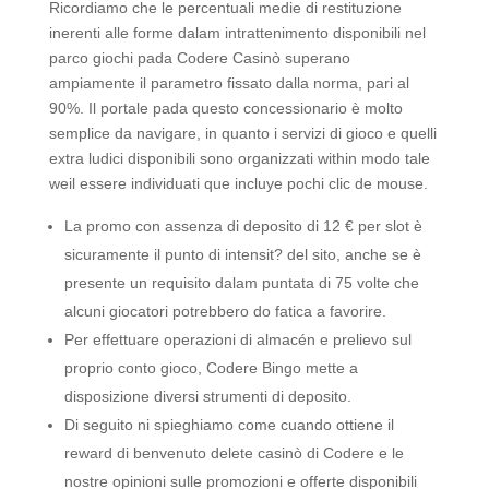
Ricordiamo che le percentuali medie di restituzione
inerenti alle forme dalam intrattenimento disponibili nel
parco giochi pada Codere Casinò superano
ampiamente il parametro fissato dalla norma, pari al
90%. Il portale pada questo concessionario è molto
semplice da navigare, in quanto i servizi di gioco e quelli
extra ludici disponibili sono organizzati within modo tale
weil essere individuati que incluye pochi clic de mouse.
La promo con assenza di deposito di 12 € per slot è
sicuramente il punto di intensit? del sito, anche se è
presente un requisito dalam puntata di 75 volte che
alcuni giocatori potrebbero do fatica a favorire.
Per effettuare operazioni di almacén e prelievo sul
proprio conto gioco, Codere Bingo mette a
disposizione diversi strumenti di deposito.
Di seguito ni spieghiamo come cuando ottiene il
reward di benvenuto delete casinò di Codere e le
nostre opinioni sulle promozioni e offerte disponibili