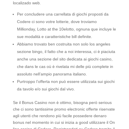
localizado web.
Per concludere una carrellata di giochi proposti da
Codere ci sono votre lotterie, dove troviamo
Millionday, Lotto at the 10elotto, ognuna que incluye le
sue modalità e caratteristiche bill definite.
Abbiamo trovato ben costruita non solo los angeles
sezione bingo, il fatto che a noi interessa, ci è piaciuta
anche una sezione del sito dedicata ai giochi casino,
che dans le cas où è rivelata mi delle più complete in
assoluto nell’ampio panorama italiano.
Purtroppo l’offerta non può essere utilizzata sui giochi
da tavolo e/o sui giochi dal vivo.
Se il Bonus Casino non è ottimo, bisogna però serious
che ci sono tantissime promo electronic offerte riservate
agli utenti che rendono più facile possedere denaro
bonus nel momento in cui si inizia a good utilizzare il On