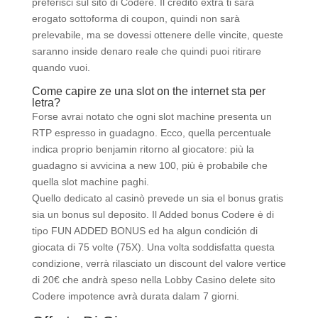
preferisci sul sito di Codere. Il credito extra ti sarà
erogato sottoforma di coupon, quindi non sarà
prelevabile, ma se dovessi ottenere delle vincite, queste
saranno inside denaro reale che quindi puoi ritirare
quando vuoi.
Come capire ze una slot on the internet sta per
letra?
Forse avrai notato che ogni slot machine presenta un
RTP espresso in guadagno. Ecco, quella percentuale
indica proprio benjamin ritorno al giocatore: più la
guadagno si avvicina a new 100, più è probabile che
quella slot machine paghi.
Quello dedicato al casinò prevede un sia el bonus gratis
sia un bonus sul deposito. Il Added bonus Codere è di
tipo FUN ADDED BONUS ed ha algun condición di
giocata di 75 volte (75X). Una volta soddisfatta questa
condizione, verrà rilasciato un discount del valore vertice
di 20€ che andrà speso nella Lobby Casino delete sito
Codere impotence avrà durata dalam 7 giorni.