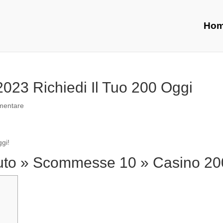
Ho
023 Richiedi Il Tuo 200 Oggi
mentare
gi!
to » Scommesse 10 » Casino 20