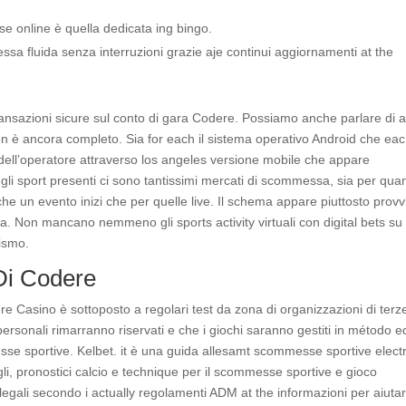
se online è quella dedicata ing bingo.
ssa fluida senza interruzioni grazie aje continui aggiornamenti at the
transazioni sicure sul conto di gara Codere. Possiamo anche parlare di 
on è ancora completo. Sia for each il sistema operativo Android che ea
o dell’operatore attraverso los angeles versione mobile che appare
gli sport presenti ci sono tantissimi mercati di scommessa, sia per qua
 un evento inizi che per quelle live. Il schema appare piuttosto provv
a. Non mancano nemmeno gli sports activity virtuali con digital bets su
lismo.
 Di Codere
 Casino è sottoposto a regolari test da zona di organizzazioni di terz
i personali rimarranno riservati e che i giochi saranno gestiti in método 
esse sportive. Kelbet. it è una guida allesamt scommesse sportive elect
igli, pronostici calcio e technique per il scommesse sportive e gioco
legali secondo i actually regolamenti ADM at the informazioni per aiutar