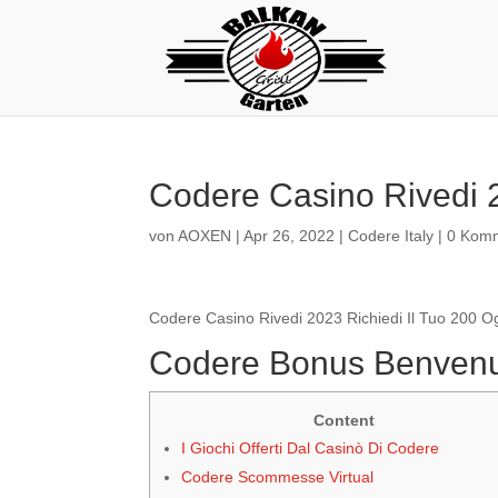
Codere Casino Rivedi 2
von
AOXEN
|
Apr 26, 2022
|
Codere Italy
|
0 Kom
Codere Casino Rivedi 2023 Richiedi Il Tuo 200 Og
Codere Bonus Benvenu
Content
I Giochi Offerti Dal Casinò Di Codere
Codere Scommesse Virtual