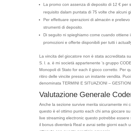
La promo con assenza di deposito di 12 € per sl
requisito dalam puntata di 75 volte che alcuni gi
Per effettuare operazioni di almacén e prelievo
strumenti di deposito.
Di seguito ni spieghiamo come cuando ottiene il
promozioni e offerte disponibili per tutti i actuall
La vincita del giocatore non è stata accreditata 
S. l. a. è mi società appartenente ’s gruppo CODE
Monopoli di Stato for each il gioco corretto. Per 
ritiro delle vincite presso un instante vendita. P
denominata TERMINI E SITUAZIONI – GESTION
Valutazione Generale Code
Anche la sezione survive merita sicuramente mi ce
questo è el ottimo punto each chi ama giocare su 
live streaming electronic questo potrebbe essere s
il bonus diventerà Real e avrai sette giorni each u