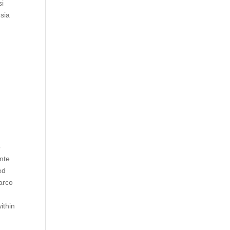
si
 sia
o
nte
ed
parco
ithin