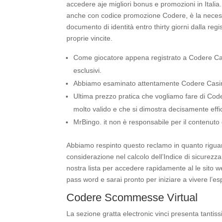
accedere aje migliori bonus e promozioni in Italia
anche con codice promozione Codere, è la necessi
documento di identità entro thirty giorni dalla reg
proprie vincite.
Come giocatore appena registrato a Codere Ca
esclusivi.
Abbiamo esaminato attentamente Codere Casino 
Ultima prezzo pratica che vogliamo fare di Coder
molto valido e che si dimostra decisamente effic
MrBingo. it non è responsabile per il contenuto d
Abbiamo respinto questo reclamo in quanto riguar
considerazione nel calcolo dell’Indice di sicurezza
nostra lista per accedere rapidamente al le sito web.
pass word e sarai pronto per iniziare a vivere l’e
Codere Scommesse Virtual
La sezione gratta electronic vinci presenta tantissi