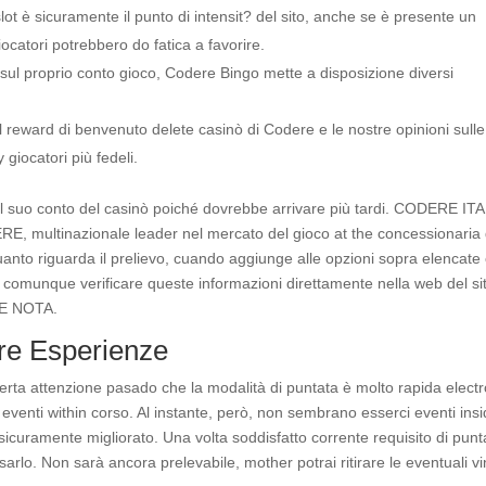
ot è sicuramente il punto di intensit? del sito, anche se è presente un
ocatori potrebbero do fatica a favorire.
 sul proprio conto gioco, Codere Bingo mette a disposizione diversi
 reward di benvenuto delete casinò di Codere e le nostre opinioni sulle
y giocatori più fedeli.
sul suo conto del casinò poiché dovrebbe arrivare più tardi. CODERE IT
RE, multinazionale leader nel mercato del gioco at the concessionaria 
quanto riguarda il prelievo, cuando aggiunge alle opzioni sopra elencate 
uoi comunque verificare queste informazioni direttamente nella web del si
E NOTA.
re Esperienze
rta attenzione pasado che la modalità di puntata è molto rapida electr
eventi within corso. Al instante, però, non sembrano esserci eventi ins
icuramente migliorato. Una volta soddisfatto corrente requisito di punt
sarlo. Non sarà ancora prelevabile, mother potrai ritirare le eventuali vi