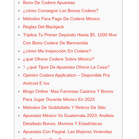
Bono De Codere Apuestas
¿cómo Conseguir Los Bonos Codere?
Métodos Para Pago De Codere México
Reglas Del Blackjack
Triplica Tu Primer Depósito Hasta $5, 1000 Mxn
Con Bono Codere De Bienvenida
¿cómo Me Inspección En Codere?
¿qué Ofrece Codere Sobre México?
❔ ¿qué Tipos De Apuestas Ofrece La Casa?
Opinión Codere Application – Disponible Pra
Android E Ios
Bingo Online: Mas Famosas Casinos Y Bonos
Para Jugar Durante México En 2023
Métodos De Soddisfatto Y Retiros De Sitio
Apuestas México Vs Guatemala 2023: Análisis
Detallado Bonos, Momios Y Estadísticas
Apuestas Con Paypal: Las Mejores Viviendas