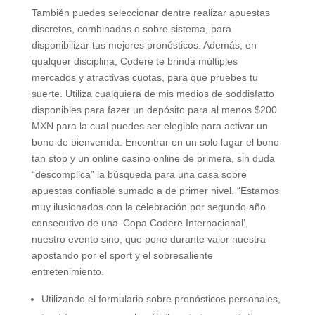
También puedes seleccionar dentre realizar apuestas
discretos, combinadas o sobre sistema, para
disponibilizar tus mejores pronósticos. Además, en
qualquer disciplina, Codere te brinda múltiples
mercados y atractivas cuotas, para que pruebes tu
suerte. Utiliza cualquiera de mis medios de soddisfatto
disponibles para fazer un depósito para al menos $200
MXN para la cual puedes ser elegible para activar un
bono de bienvenida. Encontrar en un solo lugar el bono
tan stop y un online casino online de primera, sin duda
“descomplica” la búsqueda para una casa sobre
apuestas confiable sumado a de primer nivel. “Estamos
muy ilusionados con la celebración por segundo año
consecutivo de una ‘Copa Codere Internacional’,
nuestro evento sino, que pone durante valor nuestra
apostando por el sport y el sobresaliente
entretenimiento.
Utilizando el formulario sobre pronósticos personales,