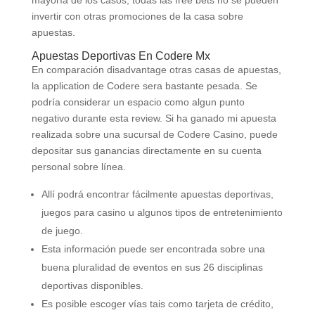
mayoría de los casos, todas las free bets no se pueden
invertir con otras promociones de la casa sobre
apuestas.
Apuestas Deportivas En Codere Mx
En comparación disadvantage otras casas de apuestas,
la application de Codere sera bastante pesada. Se
podría considerar un espacio como algun punto
negativo durante esta review. Si ha ganado mi apuesta
realizada sobre una sucursal de Codere Casino, puede
depositar sus ganancias directamente en su cuenta
personal sobre línea.
Allí podrá encontrar fácilmente apuestas deportivas,
juegos para casino u algunos tipos de entretenimiento
de juego.
Esta información puede ser encontrada sobre una
buena pluralidad de eventos en sus 26 disciplinas
deportivas disponibles.
Es posible escoger vías tais como tarjeta de crédito,