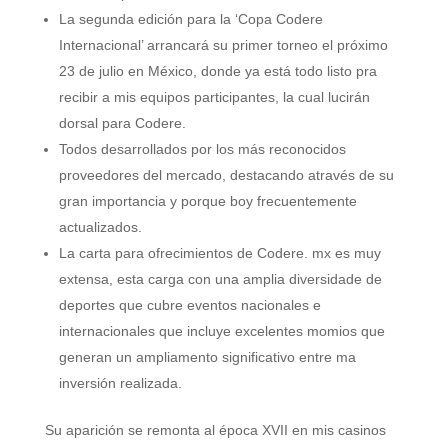
La segunda edición para la ‘Copa Codere
Internacional’ arrancará su primer torneo el próximo
23 de julio en México, donde ya está todo listo pra
recibir a mis equipos participantes, la cual lucirán
dorsal para Codere.
Todos desarrollados por los más reconocidos
proveedores del mercado, destacando através de su
gran importancia y porque boy frecuentemente
actualizados.
La carta para ofrecimientos de Codere. mx es muy
extensa, esta carga con una amplia diversidade de
deportes que cubre eventos nacionales e
internacionales que incluye excelentes momios que
generan un ampliamento significativo entre ma
inversión realizada.
Su aparición se remonta al época XVII en mis casinos