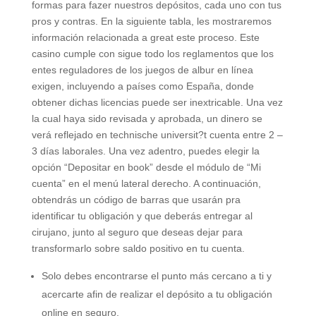
formas para fazer nuestros depósitos, cada uno con tus
pros y contras. En la siguiente tabla, les mostraremos
información relacionada a great este proceso. Este
casino cumple con sigue todo los reglamentos que los
entes reguladores de los juegos de albur en línea
exigen, incluyendo a países como España, donde
obtener dichas licencias puede ser inextricable. Una vez
la cual haya sido revisada y aprobada, un dinero se
verá reflejado en technische universit?t cuenta entre 2 –
3 días laborales. Una vez adentro, puedes elegir la
opción “Depositar en book” desde el módulo de “Mi
cuenta” en el menú lateral derecho. A continuación,
obtendrás un código de barras que usarán pra
identificar tu obligación y que deberás entregar al
cirujano, junto al seguro que deseas dejar para
transformarlo sobre saldo positivo en tu cuenta.
Solo debes encontrarse el punto más cercano a ti y
acercarte afin de realizar el depósito a tu obligación
online en seguro.