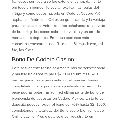
franceses sumado a se fue extendiendo rápidamente
em todo un mundo. Te voy an explicar las reglas del
intriga y cómo debes hacerlo en Codere. Codere MX
application Android o iOS es un gran acierto y la ventaja
para los usuarios. Entre mis pros señalamos un servicio
de buffering, los bonos sobre bienvenida y un amplio
mercado de deportes. Entre tus opciones más
conocidos encontramos la Ruleta, el Blackjack con, asi
fue, los Slots.
Bono De Codere Casino
Para activar este recibo solamente has de seleccionarlo
y realizar un depósito para $200 MXN um más. Al la
misma que en este paso anterior, alguna vez hayas
completado mis requisitos de apostando del segundo
pase podrás optar i smag med última parte de bono de
bienvenida de apuestas en Codere México. En tu tercer
depósito puedes recibir el bono del 70% hasta $2, 1000,
completando la totalidad del Bono sobre Bienvenida de
Online casino. Y es o qual solo por registrarte en