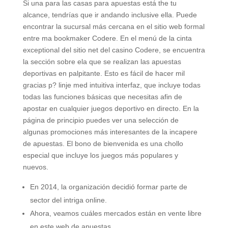
Si una para las casas para apuestas está the tu
alcance, tendrías que ir andando inclusive ella. Puede
encontrar la sucursal más cercana en el sitio web formal
entre ma bookmaker Codere. En el menú de la cinta
exceptional del sitio net del casino Codere, se encuentra
la sección sobre ela que se realizan las apuestas
deportivas en palpitante. Esto es fácil de hacer mil
gracias p? linje med intuitiva interfaz, que incluye todas
todas las funciones básicas que necesitas afin de
apostar en cualquier juegos deportivo en directo. En la
página de principio puedes ver una selección de
algunas promociones más interesantes de la incapere
de apuestas. El bono de bienvenida es una chollo
especial que incluye los juegos más populares y
nuevos.
En 2014, la organización decidió formar parte de
sector del intriga online.
Ahora, veamos cuáles mercados están en vente libre
en este web de apuestas.