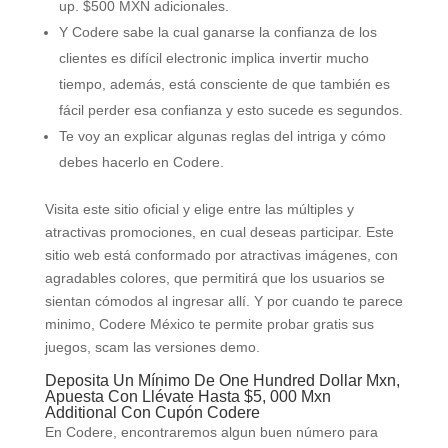
up. $500 MXN adicionales.
Y Codere sabe la cual ganarse la confianza de los
clientes es difícil electronic implica invertir mucho
tiempo, además, está consciente de que también es
fácil perder esa confianza y esto sucede es segundos.
Te voy an explicar algunas reglas del intriga y cómo
debes hacerlo en Codere.
Visita este sitio oficial y elige entre las múltiples y
atractivas promociones, en cual deseas participar. Este
sitio web está conformado por atractivas imágenes, con
agradables colores, que permitirá que los usuarios se
sientan cómodos al ingresar allí. Y por cuando te parece
minimo, Codere México te permite probar gratis sus
juegos, scam las versiones demo.
Deposita Un Mínimo De One Hundred Dollar Mxn,
Apuesta Con Llévate Hasta $5, 000 Mxn
Additional Con Cupón Codere
En Codere, encontraremos algun buen número para