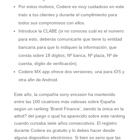
Por estos motivos, Codere es muy cuidadoso en este
trato a tus clientes y durante el cumplimiento para
todos sus compromisos con ellos.
Introduce la CLABE (si no conoces cuál es el numero
para esto, deberás comunicarte que tiene tu entidad
bancaria para que lo indiquen la información, que
consta sobre 18 dígitos, ​Nº banca, Nº plaza, Nº de
cuenta, dígito de verificación).
Codere MX app ofrece dos versiones, una para iOS y
otra afin de Android.
Este año, la compañía sony ericsson ha mantenido
entre las 100 cicatrices más valiosas sobre España
según un ranking ‘Brand Finance’, siendo la única en la
attivit? del juego o qual ha aparecido sobre este ranking
cuando cursaba siete años consecutivos. El registro
durante Codere es gratuito y lo debes hacer desde
alguna dispositivo electrónico. Si bien es serio que las