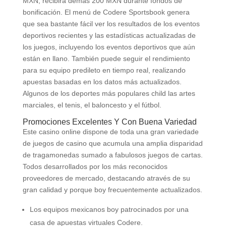
MXN, recibirá demas 200 MXN durante fondos de
bonificación. El menú de Codere Sportsbook genera
que sea bastante fácil ver los resultados de los eventos
deportivos recientes y las estadísticas actualizadas de
los juegos, incluyendo los eventos deportivos que aún
están en llano. También puede seguir el rendimiento
para su equipo predileto en tiempo real, realizando
apuestas basadas en los datos más actualizados.
Algunos de los deportes más populares child las artes
marciales, el tenis, el baloncesto y el fútbol.
Promociones Excelentes Y Con Buena Variedad
Este casino online dispone de toda una gran variedade
de juegos de casino que acumula una amplia disparidad
de tragamonedas sumado a fabulosos juegos de cartas.
Todos desarrollados por los más reconocidos
proveedores de mercado, destacando através de su
gran calidad y porque boy frecuentemente actualizados.
Los equipos mexicanos boy patrocinados por una
casa de apuestas virtuales Codere.