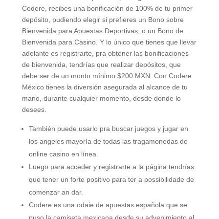
Codere, recibes una bonificación de 100% de tu primer
depósito, pudiendo elegir si prefieres un Bono sobre
Bienvenida para Apuestas Deportivas, o un Bono de
Bienvenida para Casino. Y lo único que tienes que llevar
adelante es registrarte, pra obtener las bonificaciones
de bienvenida, tendrías que realizar depósitos, que
debe ser de un monto mínimo $200 MXN. Con Codere
México tienes la diversión asegurada al alcance de tu
mano, durante cualquier momento, desde donde lo
desees.
También puede usarlo pra buscar juegos y jugar en
los angeles mayoría de todas las tragamonedas de
online casino en línea.
Luego para acceder y registrarte a la página tendrías
que tener un forte positivo para ter a possibilidade de
comenzar an dar.
Codere es una odaie de apuestas española que se
puso la camiseta mexicana desde su advenimiento al