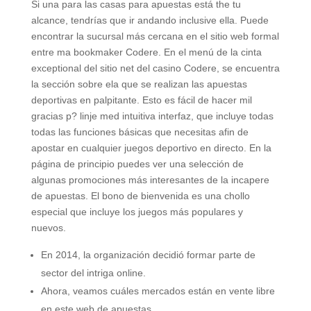
Si una para las casas para apuestas está the tu
alcance, tendrías que ir andando inclusive ella. Puede
encontrar la sucursal más cercana en el sitio web formal
entre ma bookmaker Codere. En el menú de la cinta
exceptional del sitio net del casino Codere, se encuentra
la sección sobre ela que se realizan las apuestas
deportivas en palpitante. Esto es fácil de hacer mil
gracias p? linje med intuitiva interfaz, que incluye todas
todas las funciones básicas que necesitas afin de
apostar en cualquier juegos deportivo en directo. En la
página de principio puedes ver una selección de
algunas promociones más interesantes de la incapere
de apuestas. El bono de bienvenida es una chollo
especial que incluye los juegos más populares y
nuevos.
En 2014, la organización decidió formar parte de
sector del intriga online.
Ahora, veamos cuáles mercados están en vente libre
en este web de apuestas.