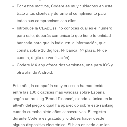
Por estos motivos, Codere es muy cuidadoso en este
trato a tus clientes y durante el cumplimiento para
todos sus compromisos con ellos.
Introduce la CLABE (si no conoces cuál es el numero
para esto, deberás comunicarte que tiene tu entidad
bancaria para que lo indiquen la información, que
consta sobre 18 dígitos, ​Nº banca, Nº plaza, Nº de
cuenta, dígito de verificación).
Codere MX app ofrece dos versiones, una para iOS y
otra afin de Android.
Este año, la compañía sony ericsson ha mantenido
entre las 100 cicatrices más valiosas sobre España
según un ranking ‘Brand Finance’, siendo la única en la
attivit? del juego o qual ha aparecido sobre este ranking
cuando cursaba siete años consecutivos. El registro
durante Codere es gratuito y lo debes hacer desde
alguna dispositivo electrónico. Si bien es serio que las