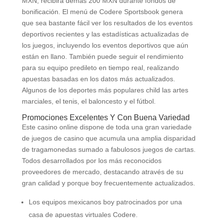
MXN, recibirá demas 200 MXN durante fondos de
bonificación. El menú de Codere Sportsbook genera
que sea bastante fácil ver los resultados de los eventos
deportivos recientes y las estadísticas actualizadas de
los juegos, incluyendo los eventos deportivos que aún
están en llano. También puede seguir el rendimiento
para su equipo predileto en tiempo real, realizando
apuestas basadas en los datos más actualizados.
Algunos de los deportes más populares child las artes
marciales, el tenis, el baloncesto y el fútbol.
Promociones Excelentes Y Con Buena Variedad
Este casino online dispone de toda una gran variedade
de juegos de casino que acumula una amplia disparidad
de tragamonedas sumado a fabulosos juegos de cartas.
Todos desarrollados por los más reconocidos
proveedores de mercado, destacando através de su
gran calidad y porque boy frecuentemente actualizados.
Los equipos mexicanos boy patrocinados por una
casa de apuestas virtuales Codere.