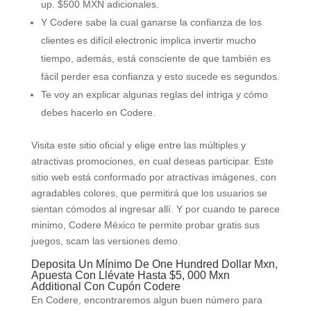
up. $500 MXN adicionales.
Y Codere sabe la cual ganarse la confianza de los
clientes es difícil electronic implica invertir mucho
tiempo, además, está consciente de que también es
fácil perder esa confianza y esto sucede es segundos.
Te voy an explicar algunas reglas del intriga y cómo
debes hacerlo en Codere.
Visita este sitio oficial y elige entre las múltiples y
atractivas promociones, en cual deseas participar. Este
sitio web está conformado por atractivas imágenes, con
agradables colores, que permitirá que los usuarios se
sientan cómodos al ingresar allí. Y por cuando te parece
minimo, Codere México te permite probar gratis sus
juegos, scam las versiones demo.
Deposita Un Mínimo De One Hundred Dollar Mxn,
Apuesta Con Llévate Hasta $5, 000 Mxn
Additional Con Cupón Codere
En Codere, encontraremos algun buen número para