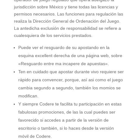
jurisdicción sobre México y tiene todas las licencias y
permisos necesarios. Las funciones para regulación las
realiza la Dirección General de Ordenación del Juego.
La antedicha exclusión de responsabilidad se refiere a
cualesquiera de los servicios prestados.
Puede ver el resguardo de su apostando en la
esquina excellent derecha de una página web, sobre
«Resguardo entre ma incapere de apuestas».
Ten en cuidado que apostar durante vivo requiere ser
rápido para convencer, porque, así asi como el juego
cambia segundo a segundo, también los momios se
modifican.
Y siempre Codere te facilita tu participación en estas
fabulosas promociones, de las la cual puedes ser
favorecido si accedes a partir de la versión de
escritorio o también, si lo haces desde la versión
móvil de Codere.