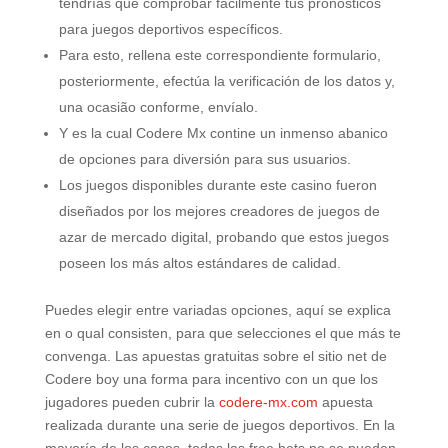
tendrías que comprobar fácilmente tus pronósticos
para juegos deportivos específicos.
Para esto, rellena este correspondiente formulario,
posteriormente, efectúa la verificación de los datos y,
una ocasião conforme, envíalo.
Y es la cual Codere Mx contine un inmenso abanico
de opciones para diversión para sus usuarios.
Los juegos disponibles durante este casino fueron
diseñados por los mejores creadores de juegos de
azar de mercado digital, probando que estos juegos
poseen los más altos estándares de calidad.
Puedes elegir entre variadas opciones, aquí se explica
en o qual consisten, para que selecciones el que más te
convenga. Las apuestas gratuitas sobre el sitio net de
Codere boy una forma para incentivo con un que los
jugadores pueden cubrir la
codere-mx.com
apuesta
realizada durante una serie de juegos deportivos. En la