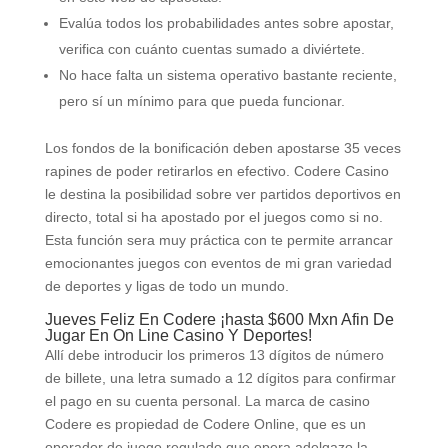
Evalúa todos los probabilidades antes sobre apostar,
verifica con cuánto cuentas sumado a diviértete.
No hace falta un sistema operativo bastante reciente,
pero sí un mínimo para que pueda funcionar.
Los fondos de la bonificación deben apostarse 35 veces
rapines de poder retirarlos en efectivo. Codere Casino
le destina la posibilidad sobre ver partidos deportivos en
directo, total si ha apostado por el juegos como si no.
Esta función sera muy práctica con te permite arrancar
emocionantes juegos con eventos de mi gran variedad
de deportes y ligas de todo un mundo.
Jueves Feliz En Codere ¡hasta $600 Mxn Afin De
Jugar En On Line Casino Y Deportes!
Allí debe introducir los primeros 13 dígitos de número
de billete, una letra sumado a 12 dígitos para confirmar
el pago en su cuenta personal. La marca de casino
Codere es propiedad de Codere Online, que es un
operador de juego regulado que opera adelgazo la