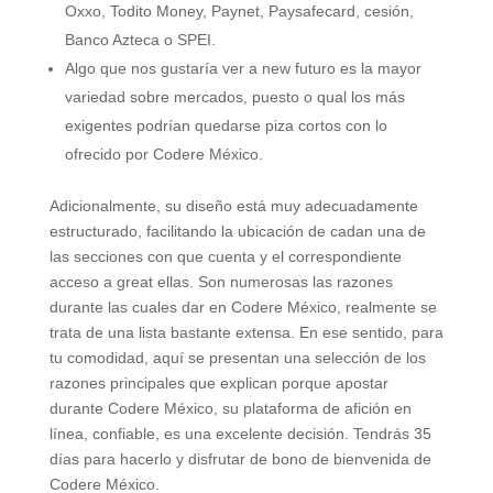
Oxxo, Todito Money, Paynet, Paysafecard, cesión,
Banco Azteca o SPEI.
Algo que nos gustaría ver a new futuro es la mayor
variedad sobre mercados, puesto o qual los más
exigentes podrían quedarse piza cortos con lo
ofrecido por Codere México.
Adicionalmente, su diseño está muy adecuadamente
estructurado, facilitando la ubicación de cadan una de
las secciones con que cuenta y el correspondiente
acceso a great ellas. Son numerosas las razones
durante las cuales dar en Codere México, realmente se
trata de una lista bastante extensa. En ese sentido, para
tu comodidad, aquí se presentan una selección de los
razones principales que explican porque apostar
durante Codere México, su plataforma de afición en
línea, confiable, es una excelente decisión. Tendrás 35
días para hacerlo y disfrutar de bono de bienvenida de
Codere México.