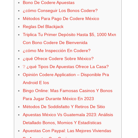
Bono De Codere Apuestas
¿cómo Conseguir Los Bonos Codere?
Métodos Para Pago De Codere México
Reglas Del Blackjack
Triplica Tu Primer Depósito Hasta $5, 1000 Mxn
Con Bono Codere De Bienvenida
¿cómo Me Inspección En Codere?
¿qué Ofrece Codere Sobre México?
❔ ¿qué Tipos De Apuestas Ofrece La Casa?
Opinión Codere Application – Disponible Pra
Android E Ios
Bingo Online: Mas Famosas Casinos Y Bonos
Para Jugar Durante México En 2023
Métodos De Soddisfatto Y Retiros De Sitio
Apuestas México Vs Guatemala 2023: Análisis
Detallado Bonos, Momios Y Estadísticas
Apuestas Con Paypal: Las Mejores Viviendas