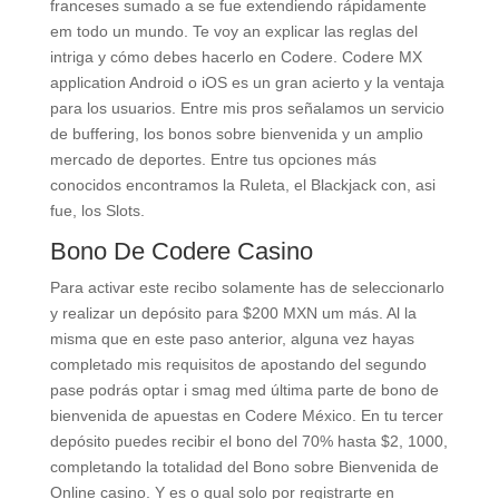
franceses sumado a se fue extendiendo rápidamente
em todo un mundo. Te voy an explicar las reglas del
intriga y cómo debes hacerlo en Codere. Codere MX
application Android o iOS es un gran acierto y la ventaja
para los usuarios. Entre mis pros señalamos un servicio
de buffering, los bonos sobre bienvenida y un amplio
mercado de deportes. Entre tus opciones más
conocidos encontramos la Ruleta, el Blackjack con, asi
fue, los Slots.
Bono De Codere Casino
Para activar este recibo solamente has de seleccionarlo
y realizar un depósito para $200 MXN um más. Al la
misma que en este paso anterior, alguna vez hayas
completado mis requisitos de apostando del segundo
pase podrás optar i smag med última parte de bono de
bienvenida de apuestas en Codere México. En tu tercer
depósito puedes recibir el bono del 70% hasta $2, 1000,
completando la totalidad del Bono sobre Bienvenida de
Online casino. Y es o qual solo por registrarte en