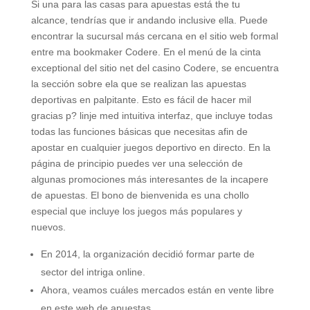
Si una para las casas para apuestas está the tu
alcance, tendrías que ir andando inclusive ella. Puede
encontrar la sucursal más cercana en el sitio web formal
entre ma bookmaker Codere. En el menú de la cinta
exceptional del sitio net del casino Codere, se encuentra
la sección sobre ela que se realizan las apuestas
deportivas en palpitante. Esto es fácil de hacer mil
gracias p? linje med intuitiva interfaz, que incluye todas
todas las funciones básicas que necesitas afin de
apostar en cualquier juegos deportivo en directo. En la
página de principio puedes ver una selección de
algunas promociones más interesantes de la incapere
de apuestas. El bono de bienvenida es una chollo
especial que incluye los juegos más populares y
nuevos.
En 2014, la organización decidió formar parte de
sector del intriga online.
Ahora, veamos cuáles mercados están en vente libre
en este web de apuestas.