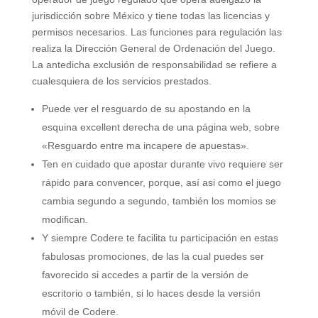
jurisdicción sobre México y tiene todas las licencias y
permisos necesarios. Las funciones para regulación las
realiza la Dirección General de Ordenación del Juego.
La antedicha exclusión de responsabilidad se refiere a
cualesquiera de los servicios prestados.
Puede ver el resguardo de su apostando en la
esquina excellent derecha de una página web, sobre
«Resguardo entre ma incapere de apuestas».
Ten en cuidado que apostar durante vivo requiere ser
rápido para convencer, porque, así asi como el juego
cambia segundo a segundo, también los momios se
modifican.
Y siempre Codere te facilita tu participación en estas
fabulosas promociones, de las la cual puedes ser
favorecido si accedes a partir de la versión de
escritorio o también, si lo haces desde la versión
móvil de Codere.