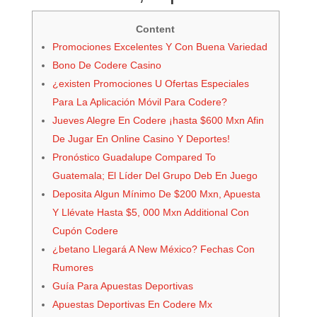
Content
Promociones Excelentes Y Con Buena Variedad
Bono De Codere Casino
¿existen Promociones U Ofertas Especiales
Para La Aplicación Móvil Para Codere?
Jueves Alegre En Codere ¡hasta $600 Mxn Afin
De Jugar En Online Casino Y Deportes!
Pronóstico Guadalupe Compared To
Guatemala; El Líder Del Grupo Deb En Juego
Deposita Algun Mínimo De $200 Mxn, Apuesta
Y Llévate Hasta $5, 000 Mxn Additional Con
Cupón Codere
¿betano Llegará A New México? Fechas Con
Rumores
Guía Para Apuestas Deportivas
Apuestas Deportivas En Codere Mx