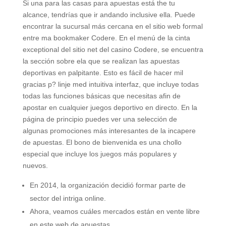
Si una para las casas para apuestas está the tu
alcance, tendrías que ir andando inclusive ella. Puede
encontrar la sucursal más cercana en el sitio web formal
entre ma bookmaker Codere. En el menú de la cinta
exceptional del sitio net del casino Codere, se encuentra
la sección sobre ela que se realizan las apuestas
deportivas en palpitante. Esto es fácil de hacer mil
gracias p? linje med intuitiva interfaz, que incluye todas
todas las funciones básicas que necesitas afin de
apostar en cualquier juegos deportivo en directo. En la
página de principio puedes ver una selección de
algunas promociones más interesantes de la incapere
de apuestas. El bono de bienvenida es una chollo
especial que incluye los juegos más populares y
nuevos.
En 2014, la organización decidió formar parte de
sector del intriga online.
Ahora, veamos cuáles mercados están en vente libre
en este web de apuestas.