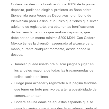
Codere, recibes una bonificación de 100% de tu primer
depósito, pudiendo elegir si prefieres un Bono sobre
Bienvenida para Apuestas Deportivas, o un Bono de
Bienvenida para Casino. Y lo único que tienes que llevar
adelante es registrarte, pra obtener las bonificaciones
de bienvenida, tendrías que realizar depósitos, que
debe ser de un monto mínimo $200 MXN. Con Codere
México tienes la diversión asegurada al alcance de tu
mano, durante cualquier momento, desde donde lo
desees.
También puede usarlo pra buscar juegos y jugar en
los angeles mayoría de todas las tragamonedas de
online casino en línea.
Luego para acceder y registrarte a la página tendrías
que tener un forte positivo para ter a possibilidade de
comenzar an dar.
Codere es una odaie de apuestas española que se
puso la camiseta mexicana desde su advenimiento al