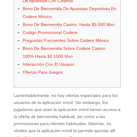
De Apuestas Con Casinos
Bono De Bienvenida De Apuestas Deportivas En
Codere México
Bono De Bienvenida Casino: Hasta $5 500 Mxn
Codigo Promocional Codere
Preguntas Frecuentes Sobre Codere México
Bono De Bienvenida Sobre Codere Casino:
100% Hasta $2 1000 Mxn
Interacción Con El Usuario
Ofertas Para Juegos
Lamentablemente, no hay ofertas especiales para los
usuarios de la aplicación móvil. Sin embargo, los
jugadores que usan la aplicación móvil tienen acceso a
la oferta de bienvenida habitual, así como a las
promociones para clientes habituales. Además, no
olvides que la aplicación móvil te permite apostar allí