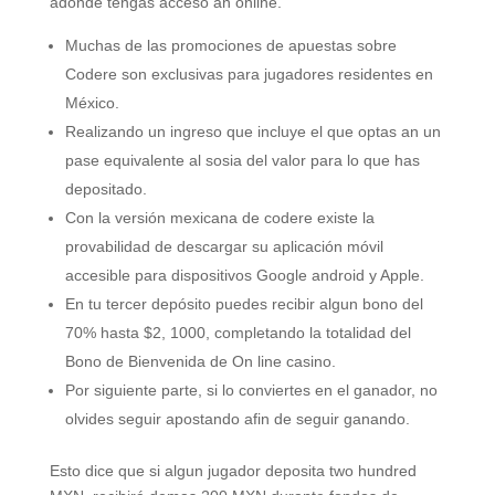
adonde tengas acceso an online.
Muchas de las promociones de apuestas sobre
Codere son exclusivas para jugadores residentes en
México.
Realizando un ingreso que incluye el que optas an un
pase equivalente al sosia del valor para lo que has
depositado.
Con la versión mexicana de codere existe la
provabilidad de descargar su aplicación móvil
accesible para dispositivos Google android y Apple.
En tu tercer depósito puedes recibir algun bono del
70% hasta $2, 1000, completando la totalidad del
Bono de Bienvenida de On line casino.
Por siguiente parte, si lo conviertes en el ganador, no
olvides seguir apostando afin de seguir ganando.
Esto dice que si algun jugador deposita two hundred