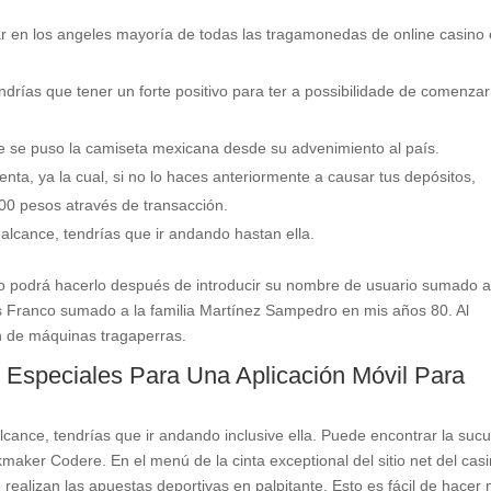
r en los angeles mayoría de todas las tragamonedas de online casino
ndrías que tener un forte positivo para ter a possibilidade de comenza
 se puso la camiseta mexicana desde su advenimiento al país.
enta, ya la cual, si no lo haces anteriormente a causar tus depósitos,
000 pesos através de transacción.
 alcance, tendrías que ir andando hastan ella.
ólo podrá hacerlo después de introducir su nombre de usuario sumado 
 Franco sumado a la familia Martínez Sampedro en mis años 80. Al
ón de máquinas tragaperras.
 Especiales Para Una Aplicación Móvil Para
lcance, tendrías que ir andando inclusive ella. Puede encontrar la sucu
maker Codere. En el menú de la cinta exceptional del sitio net del cas
realizan las apuestas deportivas en palpitante. Esto es fácil de hacer 