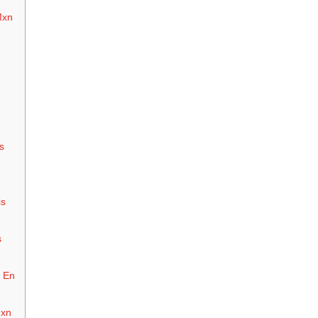
Mxn
s
is
s
s En
Mxn