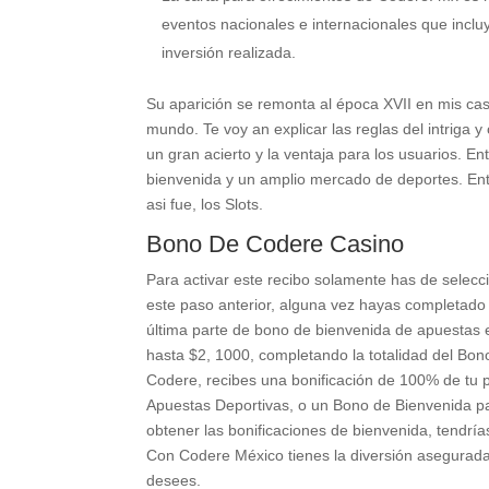
eventos nacionales e internacionales que incl
inversión realizada.
Su aparición se remonta al época XVII en mis c
mundo. Te voy an explicar las reglas del intriga
un gran acierto y la ventaja para los usuarios. E
bienvenida y un amplio mercado de deportes. Ent
asi fue, los Slots.
Bono De Codere Casino
Para activar este recibo solamente has de selec
este paso anterior, alguna vez hayas completado
última parte de bono de bienvenida de apuestas 
hasta $2, 1000, completando la totalidad del Bono
Codere, recibes una bonificación de 100% de tu p
Apuestas Deportivas, o un Bono de Bienvenida para
obtener las bonificaciones de bienvenida, tendr
Con Codere México tienes la diversión asegurad
desees.