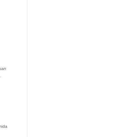
usan
.
nida