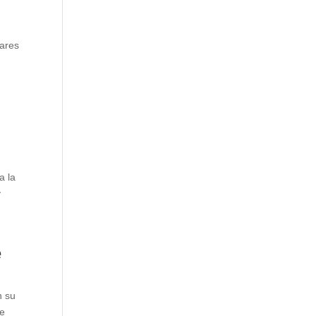
lares
a la
y
e
n su
ue