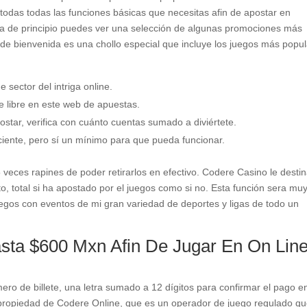
ye todas todas las funciones básicas que necesitas afin de apostar en
ina de principio puedes ver una selección de algunas promociones más
 de bienvenida es una chollo especial que incluye los juegos más popu
 sector del intriga online.
 libre en este web de apuestas.
ostar, verifica con cuánto cuentas sumado a diviértete.
ciente, pero sí un mínimo para que pueda funcionar.
veces rapines de poder retirarlos en efectivo. Codere Casino le destin
to, total si ha apostado por el juegos como si no. Esta función sera mu
egos con eventos de mi gran variedad de deportes y ligas de todo un
asta $600 Mxn Afin De Jugar En On Lin
úmero de billete, una letra sumado a 12 dígitos para confirmar el pago e
propiedad de Codere Online, que es un operador de juego regulado q