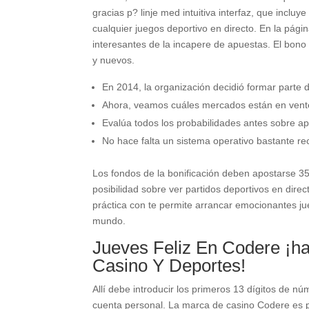
gracias p? linje med intuitiva interfaz, que inclu
cualquier juegos deportivo en directo. En la pág
interesantes de la incapere de apuestas. El bono
y nuevos.
En 2014, la organización decidió formar parte de
Ahora, veamos cuáles mercados están en vente
Evalúa todos los probabilidades antes sobre ap
No hace falta un sistema operativo bastante re
Los fondos de la bonificación deben apostarse 35 
posibilidad sobre ver partidos deportivos en direc
práctica con te permite arrancar emocionantes ju
mundo.
Jueves Feliz En Codere ¡h
Casino Y Deportes!
Allí debe introducir los primeros 13 dígitos de n
cuenta personal. La marca de casino Codere es 