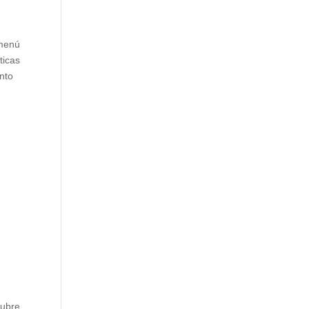
 menú
ticas
ento
y
cubre