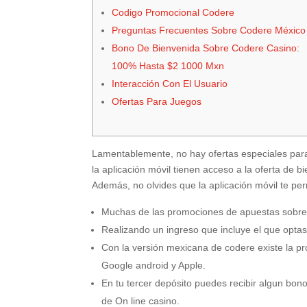
Codigo Promocional Codere
Preguntas Frecuentes Sobre Codere México
Bono De Bienvenida Sobre Codere Casino:
100% Hasta $2 1000 Mxn
Interacción Con El Usuario
Ofertas Para Juegos
Lamentablemente, no hay ofertas especiales para 
la aplicación móvil tienen acceso a la oferta de 
Además, no olvides que la aplicación móvil te per
Muchas de las promociones de apuestas sobre 
Realizando un ingreso que incluye el que optas
Con la versión mexicana de codere existe la pro
Google android y Apple.
En tu tercer depósito puedes recibir algun bon
de On line casino.