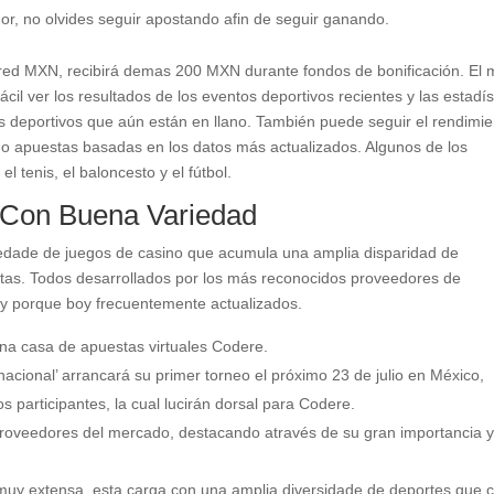
ador, no olvides seguir apostando afin de seguir ganando.
dred MXN, recibirá demas 200 MXN durante fondos de bonificación. El
l ver los resultados de los eventos deportivos recientes y las estadís
os deportivos que aún están en llano. También puede seguir el rendimi
ndo apuestas basadas en los datos más actualizados. Algunos de los
l tenis, el baloncesto y el fútbol.
 Con Buena Variedad
iedade de juegos de casino que acumula una amplia disparidad de
as. Todos desarrollados por los más reconocidos proveedores de
 y porque boy frecuentemente actualizados.
na casa de apuestas virtuales Codere.
acional’ arrancará su primer torneo el próximo 23 de julio en México,
os participantes, la cual lucirán dorsal para Codere.
proveedores del mercado, destacando através de su gran importancia 
muy extensa, esta carga con una amplia diversidade de deportes que 