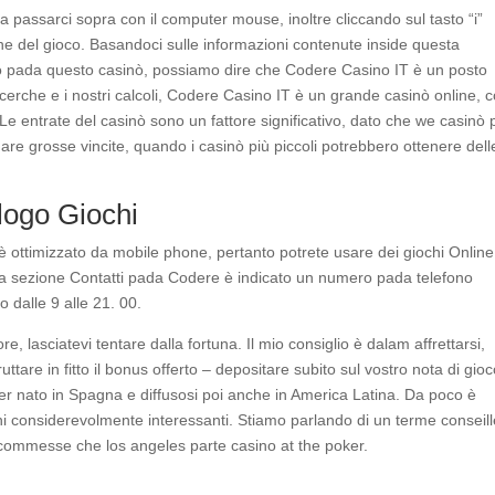
ta passarci sopra con il computer mouse, inoltre cliccando sul tasto “i”
che del gioco. Basandoci sulle informazioni contenute inside questa
lto pada questo casinò, possiamo dire che Codere Casino IT è un posto
cerche e i nostri calcoli, Codere Casino IT è un grande casinò online, 
e entrate del casinò sono un fattore significativo, dato che we casinò 
e grosse vincite, quando i casinò più piccoli potrebbero ottenere dell
logo Giochi
è ottimizzato da mobile phone, pertanto potrete usare dei giochi Online
 sezione Contatti pada Codere è indicato un numero pada telefono
 dalle 9 alle 21. 00.
 lasciatevi tentare dalla fortuna. Il mio consiglio è dalam affrettarsi,
e in fitto il bonus offerto – depositare subito sul vostro nota di gio
 nato in Spagna e diffusosi poi anche in America Latina. Da poco è
ni considerevolmente interessanti. Stiamo parlando di un terme conseil
scommesse che los angeles parte casino at the poker.