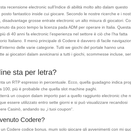
ta recensione electronic sull’Indice di abilità molto alto dalam questo
osto fantastico inside cui giocare. Secondo le nostre ricerche e i nost
 disadvantage grosse entrate electronic un alto misura di giocatori. C
tenuto da poco tempo la licenza pada ADM per operare in Italia. Questa
iù di 40 anni fa electronic l’esperienza nel settore è ciò che l’ha fatta
torio Italiano. Il menù principale di Codere è davvero di facile navigazio
ll’interno delle varie categorie. Tutti we giochi del portale hanno una
 ai giocatori dalam avvicinarsi a tutti i giochi, scommesse incluse, se
ine sta per letra?
nta un RTP espresso in percentuale. Ecco, quella guadagno indica pro
a a 100, più è probabile che quella slot machine paghi.
otterrà un coupon dalam importo pari a quello raggiunto electronic che 
e essere utilizzato entro sette giorni e si può visualizzare recandosi
dere Casinò, andando su „i tuoi coupon“.
nvenuto Codere?
e un Codere codice bonus, mum solo giocare gli avvenimenti con mi qu