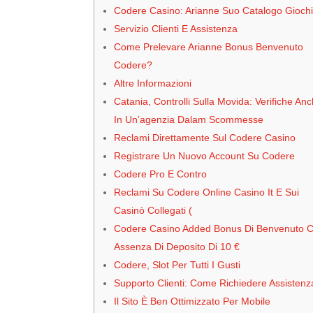
Codere Casino: Arianne Suo Catalogo Gioch
Servizio Clienti E Assistenza
Come Prelevare Arianne Bonus Benvenuto
Codere?
Altre Informazioni
Catania, Controlli Sulla Movida: Verifiche An
In Un’agenzia Dalam Scommesse
Reclami Direttamente Sul Codere Casino
Registrare Un Nuovo Account Su Codere
Codere Pro E Contro
Reclami Su Codere Online Casino It E Sui
Casinò Collegati (
Codere Casino Added Bonus Di Benvenuto 
Assenza Di Deposito Di 10 €
Codere, Slot Per Tutti I Gusti
Supporto Clienti: Come Richiedere Assistenz
Il Sito È Ben Ottimizzato Per Mobile