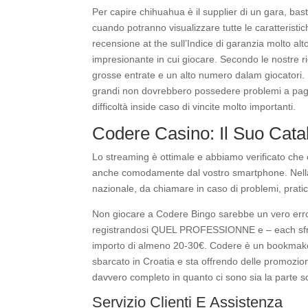
Per capire chihuahua è il supplier di un gara, bas
cuando potranno visualizzare tutte le caratteristi
recensione at the sull’Indice di garanzia molto a
impresionante in cui giocare. Secondo le nostre ri
grosse entrate e un alto numero dalam giocatori. L
grandi non dovrebbero possedere problemi a pagar
difficoltà inside caso di vincite molto importanti.
Codere Casino: Il Suo Cata
Lo streaming è ottimale e abbiamo verificato che 
anche comodamente dal vostro smartphone. Nella
nazionale, da chiamare in caso di problemi, pratico
Non giocare a Codere Bingo sarebbe un vero errore,
registrandosi QUEL PROFESSIONNE e – each sfruttar
importo di almeno 20-30€. Codere è un bookmaker
sbarcato in Croatia e sta offrendo delle promozio
davvero completo in quanto ci sono sia la parte 
Servizio Clienti E Assistenza