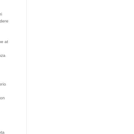
ri
odere
ne at
nza
prio
non
ota