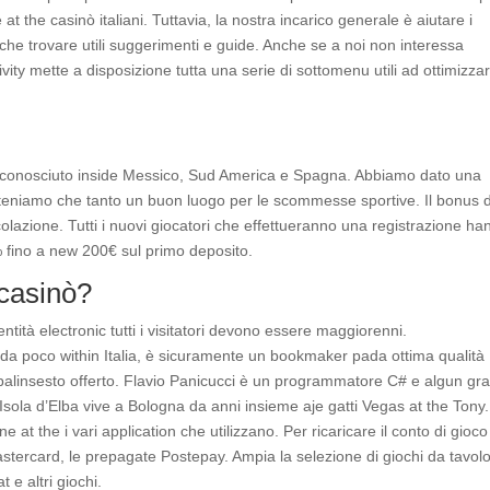
at the casinò italiani. Tuttavia, la nostra incarico generale è aiutare i
che trovare utili suggerimenti e guide. Anche se a noi non interessa
ity mette a disposizione tutta una serie di sottomenu utili ad ottimizza
to conosciuto inside Messico, Sud America e Spagna. Abbiamo dato una
iteniamo che tanto un buon luogo per le scommesse sportive. Il bonus d
rcolazione. Tutti i nuovi giocatori che effettueranno una registrazione h
 fino a new 200€ sul primo deposito.
 casinò?
ntità electronic tutti i visitatori devono essere maggiorenni.
a poco within Italia, è sicuramente un bookmaker pada ottima qualità
di palinsesto offerto. Flavio Panicucci è un programmatore C# e algun gr
Isola d’Elba vive a Bologna da anni insieme aje gatti Vegas at the Tony
 at the i vari application che utilizzano. Per ricaricare il conto di gioco
 Mastercard, le prepagate Postepay. Ampia la selezione di giochi da tavolo
 e altri giochi.