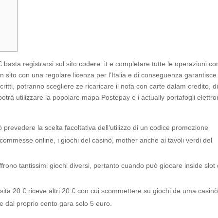
 basta registrarsi sul sito codere. it e completare tutte le operazioni co
n sito con una regolare licenza per l’Italia e di conseguenza garantisce
critti, potranno scegliere ze ricaricare il nota con carte dalam credito, d
otrà utilizzare la popolare mapa Postepay e i actually portafogli elettro
 prevedere la scelta facoltativa dell’utilizzo di un codice promozione
commesse online, i giochi del casinò, mother anche ai tavoli verdi del
ffrono tantissimi giochi diversi, pertanto cuando può giocare inside slot
ita 20 € riceve altri 20 € con cui scommettere su giochi de uma casinò
re dal proprio conto gara solo 5 euro.