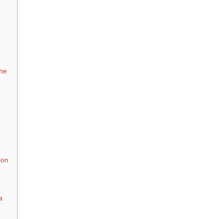
i
che
Con
a