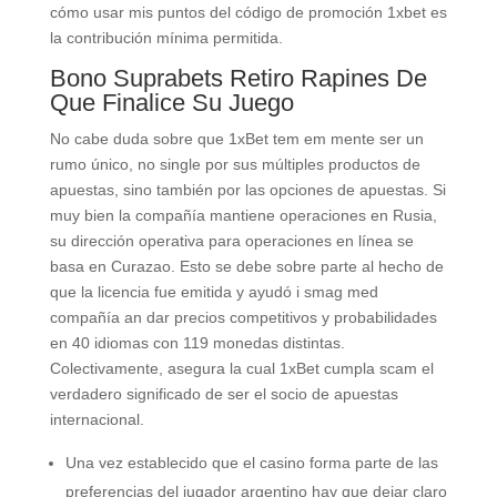
cómo usar mis puntos del código de promoción 1xbet es
la contribución mínima permitida.
Bono Suprabets Retiro Rapines De
Que Finalice Su Juego
No cabe duda sobre que 1xBet tem em mente ser un
rumo único, no single por sus múltiples productos de
apuestas, sino también por las opciones de apuestas. Si
muy bien la compañía mantiene operaciones en Rusia,
su dirección operativa para operaciones en línea se
basa en Curazao. Esto se debe sobre parte al hecho de
que la licencia fue emitida y ayudó i smag med
compañía an dar precios competitivos y probabilidades
en 40 idiomas con 119 monedas distintas.
Colectivamente, asegura la cual 1xBet cumpla scam el
verdadero significado de ser el socio de apuestas
internacional.
Una vez establecido que el casino forma parte de las
preferencias del jugador argentino hay que dejar claro