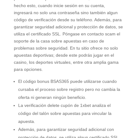
hecho esto, cuando inicie sesión en su cuenta,
ingresará no solo una contraseña sino también algun
código de verificación desde su teléfono. Además, para
garantizar seguridad adicional y protección de datos, se
utiliza el certificado SSL. Póngase en contacto scam el
soporte de la casa sobre apuestas en caso de
problemas sobre seguridad. En tu sitio ofrece no solo
apuestas deportivas; desde este podrás jugar en el
casino, los deportes virtuales, entre otra amplia gama
para opciones.
El código bonus BSAS365 puede utilizarse cuando
cursaba el proceso sobre registro pero no cambia la
oferta ni generan ningún beneficio.
La verificación delete cupón de 1xbet analiza el
código del talón sobre apuestas para vincular la
apuesta.
Además, para garantizar seguridad adicional con
protección de datos, se utiliza algun certificado SSL.