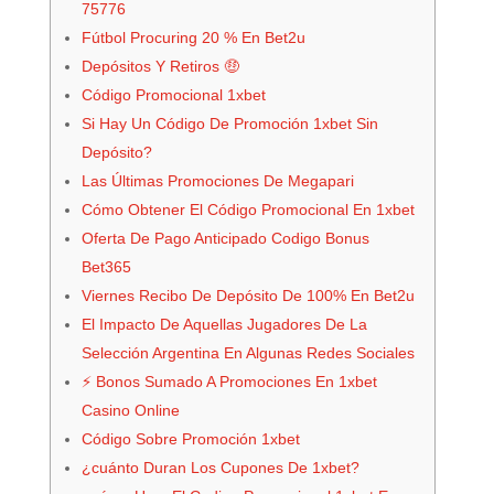
75776
Fútbol Procuring 20 % En Bet2u
Depósitos Y Retiros 🤑
Código Promocional 1xbet
Si Hay Un Código De Promoción 1xbet Sin
Depósito?
Las Últimas Promociones De Megapari
Cómo Obtener El Código Promocional En 1xbet
Oferta De Pago Anticipado Codigo Bonus
Bet365
Viernes Recibo De Depósito De 100% En Bet2u
El Impacto De Aquellas Jugadores De La
Selección Argentina En Algunas Redes Sociales
⚡️ Bonos Sumado A Promociones En 1xbet
Casino Online
Código Sobre Promoción 1xbet
¿cuánto Duran Los Cupones De 1xbet?