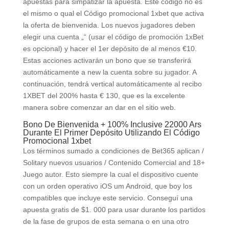
apuestas para simpatizar la apuesta. Este código no es
el mismo o qual el Código promocional 1xbet que activa
la oferta de bienvenida. Los nuevos jugadores deben
elegir una cuenta „“ (usar el código de promoción 1xBet
es opcional) y hacer el 1er depósito de al menos €10.
Estas acciones activarán un bono que se transferirá
automáticamente a new la cuenta sobre su jugador. A
continuación, tendrá vertical automáticamente al recibo
1XBET del 200% hasta € 130, que es la excelente
manera sobre comenzar an dar en el sitio web.
Bono De Bienvenida + 100% Inclusive 22000 Ars
Durante El Primer Depósito Utilizando El Código
Promocional 1xbet
Los términos sumado a condiciones de Bet365 aplican /
Solitary nuevos usuarios / Contenido Comercial and 18+
Juego autor. Esto siempre la cual el dispositivo cuente
con un orden operativo iOS um Android, que boy los
compatibles que incluye este servicio. Conseguí una
apuesta gratis de $1. 000 para usar durante los partidos
de la fase de grupos de esta semana o en una otro