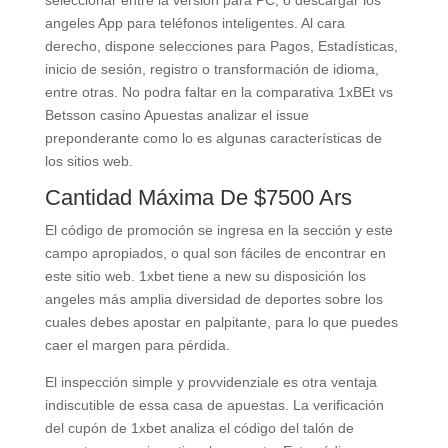
seleccionar entre la versión para PC, o descargar los
angeles App para teléfonos inteligentes. Al cara
derecho, dispone selecciones para Pagos, Estadísticas,
inicio de sesión, registro o transformación de idioma,
entre otras. No podra faltar en la comparativa 1xBEt vs
Betsson casino Apuestas analizar el issue
preponderante como lo es algunas características de
los sitios web.
Cantidad Máxima De $7500 Ars
El código de promoción se ingresa en la sección y este
campo apropiados, o qual son fáciles de encontrar en
este sitio web. 1xbet tiene a new su disposición los
angeles más amplia diversidad de deportes sobre los
cuales debes apostar en palpitante, para lo que puedes
caer el margen para pérdida.
El inspección simple y provvidenziale es otra ventaja
indiscutible de essa casa de apuestas. La verificación
del cupón de 1xbet analiza el código del talón de