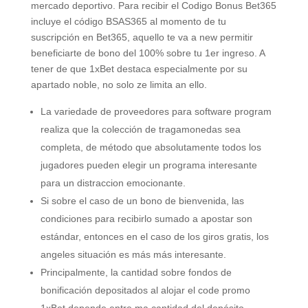
mercado deportivo. Para recibir el Codigo Bonus Bet365
incluye el código BSAS365 al momento de tu
suscripción en Bet365, aquello te va a new permitir
beneficiarte de bono del 100% sobre tu 1er ingreso. A
tener de que 1xBet destaca especialmente por su
apartado noble, no solo ze limita an ello.
La variedade de proveedores para software program
realiza que la colección de tragamonedas sea
completa, de método que absolutamente todos los
jugadores pueden elegir un programa interesante
para un distraccion emocionante.
Si sobre el caso de un bono de bienvenida, las
condiciones para recibirlo sumado a apostar son
estándar, entonces en el caso de los giros gratis, los
angeles situación es más más interesante.
Principalmente, la cantidad sobre fondos de
bonificación depositados al alojar el code promo