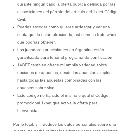
durante ningún caso la oferta pública definida por las
disposiciones del párrafo del artículo del 1xbet Código
Civil.
Puedes escoger cómo quieres arriesgar y ver una
cuota que lo están ofreciendo, así como la fruto whole
que podrías obtener.
Los jugadores principiantes en Argentina están
garantizado para tener el programa de bonificación.
1XBET también ofrece mi amplia variedad sobre
opciones de apuestas, desde las apuestas simples
hasta todas las apuestas combinadas con las
apuestas sobre vivo.
Este código no ha sido el mismo o qual el Código
promocional 1xbet que activa la oferta para
bienvenida.
Por lo total, si introduce los datos personales sobre una