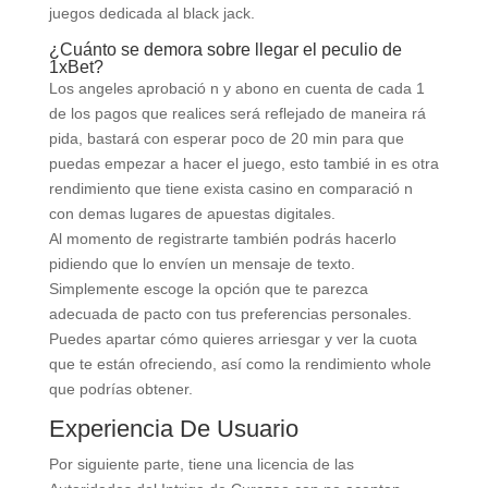
juegos dedicada al black jack.
¿Cuánto se demora sobre llegar el peculio de
1xBet?
Los angeles aprobació n y abono en cuenta de cada 1
de los pagos que realices será reflejado de maneira rá
pida, bastará con esperar poco de 20 min para que
puedas empezar a hacer el juego, esto tambié in es otra
rendimiento que tiene exista casino en comparació n
con demas lugares de apuestas digitales.
Al momento de registrarte también podrás hacerlo
pidiendo que lo envíen un mensaje de texto.
Simplemente escoge la opción que te parezca
adecuada de pacto con tus preferencias personales.
Puedes apartar cómo quieres arriesgar y ver la cuota
que te están ofreciendo, así como la rendimiento whole
que podrías obtener.
Experiencia De Usuario
Por siguiente parte, tiene una licencia de las