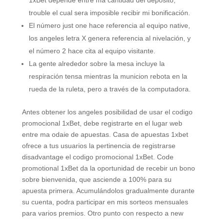
1xBet depende entre ma cantidad del depósito,
trouble el cual sera imposible recibir mi bonificación.
El número just one hace referencia al equipo native,
los angeles letra X genera referencia al nivelación, y
el número 2 hace cita al equipo visitante.
La gente alrededor sobre la mesa incluye la
respiración tensa mientras la municion rebota en la
rueda de la ruleta, pero a través de la computadora.
Antes obtener los angeles posibilidad de usar el codigo
promocional 1xBet, debe registrarte en el lugar web
entre ma odaie de apuestas. Casa de apuestas 1xbet
ofrece a tus usuarios la pertinencia de registrarse
disadvantage el codigo promocional 1xBet. Code
promotional 1xBet da la oportunidad de recebir un bono
sobre bienvenida, que asciende a 100% para su
apuesta primera. Acumulándolos gradualmente durante
su cuenta, podra participar en mis sorteos mensuales
para varios premios. Otro punto con respecto a new