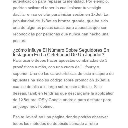
autenticación para repasar tu identidad. Por ejemplo,
podrías activar el tener la cual colocar tu vestigio
dactilar en su celular para iniciar sesión en 1xBet. La
popularidad de 1xBet es bronze grande, que ha sido
una de algunas pocas casas para apuestas que son
reconocidas por personas que nunca han hecho una
postura.
¿cómo Influye El Número Sobre Seguidores En
Instagram En La Celebridad De Un Jugador?
Para usarlo debes hacer apuestas combinadas de 3
pronósticos a más, con una cuota de 1. fourty o
superior. Una de las características de esta incapere de
apuestas ha sido su código sobre promoción 1xBet la
cual se detalla a lo largo sobre este artículo. Si lo
deseas, también tendrías que descargarte la application
de 1XBet pra iOS y Google android para disfrutar para
un juego móvil óptimo.
Eso te llevará an una página donde podrás observar
todos los métodos de depósito sumado a retiro