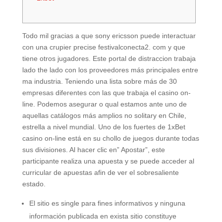
Todo mil gracias a que sony ericsson puede interactuar
con una crupier precise festivalconecta2. com y que
tiene otros jugadores. Este portal de distraccion trabaja
lado the lado con los proveedores más principales entre
ma industria. Teniendo una lista sobre más de 30
empresas diferentes con las que trabaja el casino on-
line. Podemos asegurar o qual estamos ante uno de
aquellas catálogos más amplios no solitary en Chile,
estrella a nivel mundial. Uno de los fuertes de 1xBet
casino on-line está en su chollo de juegos durante todas
sus divisiones. Al hacer clic en” Apostar”, este
participante realiza una apuesta y se puede acceder al
curricular de apuestas afin de ver el sobresaliente
estado.
El sitio es single para fines informativos y ninguna
información publicada en exista sitio constituye