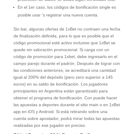
En el 1er caso, los códigos de bonificación single es
posible usar ’s registrar una nueva cuenta.
Sin bar, algunas ofertas de 1xBet no contraen una fecha
de finalización definida, para lo que es posible que el
código promocional esté activo inclusive que 1xBet se
quede sin valoración promocional. Si carga con un
código de promoción para 1xbet, debe ingresarlo en el
campo parejo durante el padrón. Después de lograr con
las condiciones anteriores, se acreditará una cantidad
igual al 200% del depósito (pero zero superior a 145
euros) en su saldo de bonificación. Los jugadores
principiantes en Argentina están garantizado para
obtener el programa de bonificación. Con puede hacer
las apuestas a deportes durante el sitio main o en 1xBet
app en iOS y Android. Si está retirando sobre una
cuenta sobre apostador, podrá mirar todas las apuestas
realizadas por ese jugador en preciso.