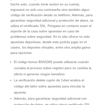
hecho esto, cuando inicie sesión en su cuenta,
ingresará no solo una contraseña sino también algun
código de verificación desde su teléfono. Además, para
garantizar seguridad adicional y protección de datos, se
utiliza el certificado SSL. Póngase en contacto scam el
soporte de la casa sobre apuestas en caso de
problemas sobre seguridad. En tu sitio ofrece no solo
apuestas deportivas; desde este podrás jugar en el
casino, los deportes virtuales, entre otra amplia gama
para opciones.
El código bonus BSAS365 puede utilizarse cuando
cursaba el proceso sobre registro pero no cambia la
oferta ni generan ningún beneficio.
La verificación delete cupón de 1xbet analiza el
código del talón sobre apuestas para vincular la
apuesta.
Además, para garantizar seguridad adicional con
protección de datos, se utiliza algun certificado SSL.