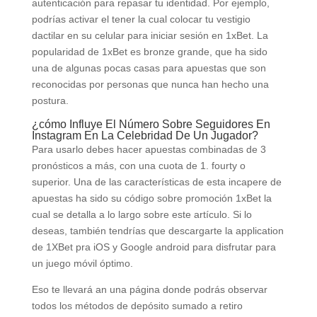
autenticación para repasar tu identidad. Por ejemplo,
podrías activar el tener la cual colocar tu vestigio
dactilar en su celular para iniciar sesión en 1xBet. La
popularidad de 1xBet es bronze grande, que ha sido
una de algunas pocas casas para apuestas que son
reconocidas por personas que nunca han hecho una
postura.
¿cómo Influye El Número Sobre Seguidores En
Instagram En La Celebridad De Un Jugador?
Para usarlo debes hacer apuestas combinadas de 3
pronósticos a más, con una cuota de 1. fourty o
superior. Una de las características de esta incapere de
apuestas ha sido su código sobre promoción 1xBet la
cual se detalla a lo largo sobre este artículo. Si lo
deseas, también tendrías que descargarte la application
de 1XBet pra iOS y Google android para disfrutar para
un juego móvil óptimo.
Eso te llevará an una página donde podrás observar
todos los métodos de depósito sumado a retiro