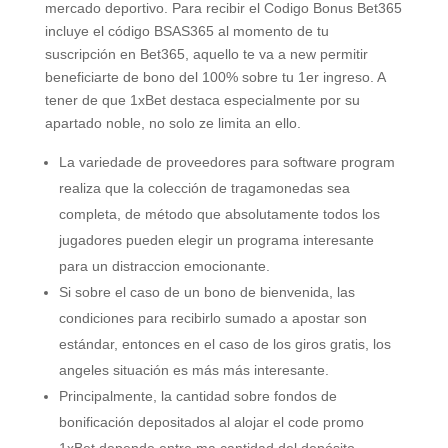
mercado deportivo. Para recibir el Codigo Bonus Bet365
incluye el código BSAS365 al momento de tu
suscripción en Bet365, aquello te va a new permitir
beneficiarte de bono del 100% sobre tu 1er ingreso. A
tener de que 1xBet destaca especialmente por su
apartado noble, no solo ze limita an ello.
La variedade de proveedores para software program
realiza que la colección de tragamonedas sea
completa, de método que absolutamente todos los
jugadores pueden elegir un programa interesante
para un distraccion emocionante.
Si sobre el caso de un bono de bienvenida, las
condiciones para recibirlo sumado a apostar son
estándar, entonces en el caso de los giros gratis, los
angeles situación es más más interesante.
Principalmente, la cantidad sobre fondos de
bonificación depositados al alojar el code promo