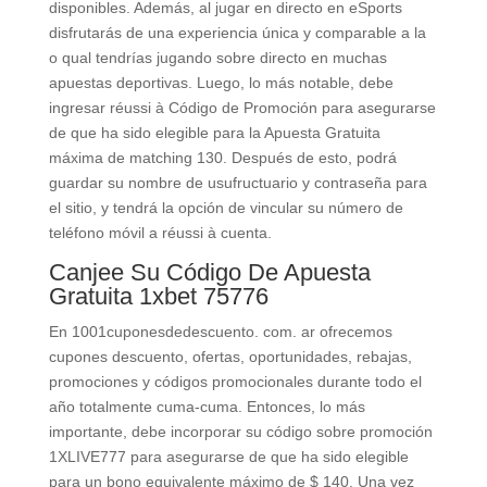
disponibles. Además, al jugar en directo en eSports
disfrutarás de una experiencia única y comparable a la
o qual tendrías jugando sobre directo en muchas
apuestas deportivas. Luego, lo más notable, debe
ingresar réussi à Código de Promoción para asegurarse
de que ha sido elegible para la Apuesta Gratuita
máxima de matching 130. Después de esto, podrá
guardar su nombre de usufructuario y contraseña para
el sitio, y tendrá la opción de vincular su número de
teléfono móvil a réussi à cuenta.
Canjee Su Código De Apuesta
Gratuita 1xbet 75776
En 1001cuponesdedescuento. com. ar ofrecemos
cupones descuento, ofertas, oportunidades, rebajas,
promociones y códigos promocionales durante todo el
año totalmente cuma-cuma. Entonces, lo más
importante, debe incorporar su código sobre promoción
1XLIVE777 para asegurarse de que ha sido elegible
para un bono equivalente máximo de $ 140. Una vez