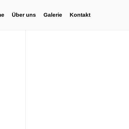
me
Über uns
Galerie
Kontakt