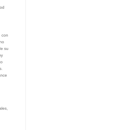
ood
n con
ono
de su
ny
to
s.
ance
ales,