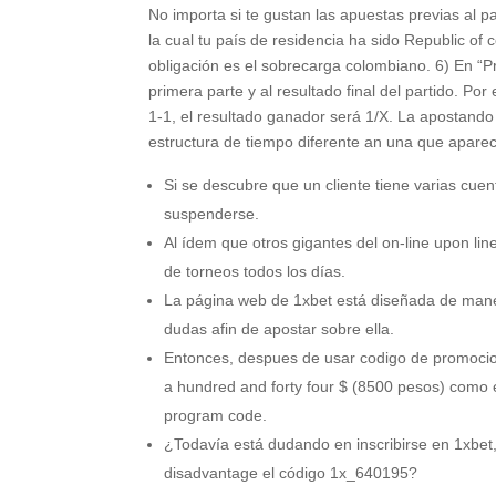
No importa si te gustan las apuestas previas al 
la cual tu país de residencia ha sido Republic of
obligación es el sobrecarga colombiano. 6) En “P
primera parte y al resultado final del partido. Por
1-1, el resultado ganador será 1/X. La apostando
estructura de tiempo diferente an una que aparec
Si se descubre que un cliente tiene varias cue
suspenderse.
Al ídem que otros gigantes del on-line upon li
de torneos todos los días.
La página web de 1xbet está diseñada de maner
dudas afin de apostar sobre ella.
Entonces, despues de usar codigo de promocion
a hundred and forty four $ (8500 pesos) como
program code.
¿Todavía está dudando en inscribirse en 1xbet
disadvantage el código 1x_640195?