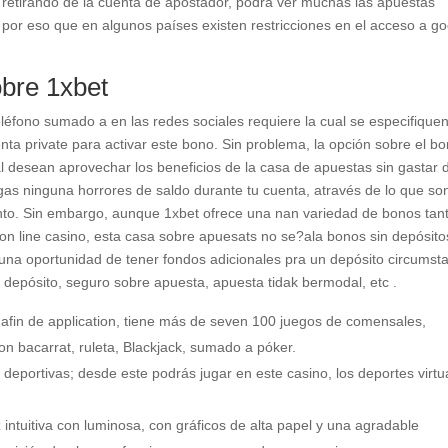
stá retirando de la cuenta de apostador, podrá ver muchas las apuestas
 por eso que en algunos países existen restricciones en el acceso a g
bre 1xbet
eléfono sumado a en las redes sociales requiere la cual se especifique
nta private para activar este bono. Sin problema, la opción sobre el b
ual desean aprovechar los beneficios de la casa de apuestas sin gastar 
ngas ninguna horrores de saldo durante tu cuenta, através de lo que so
to. Sin embargo, aunque 1xbet ofrece una nan variedad de bonos tan
on line casino, esta casa sobre apuesats no se?ala bonos sin depósito
una oportunidad de tener fondos adicionales pra un depósito circumst
l depósito, seguro sobre apuesta, apuesta tidak bermodal, etc .
afin de application, tiene más de seven 100 juegos de comensales,
n bacarrat, ruleta, Blackjack, sumado a póker.
s deportivas; desde este podrás jugar en este casino, los deportes virtu
z intuitiva con luminosa, con gráficos de alta papel y una agradable