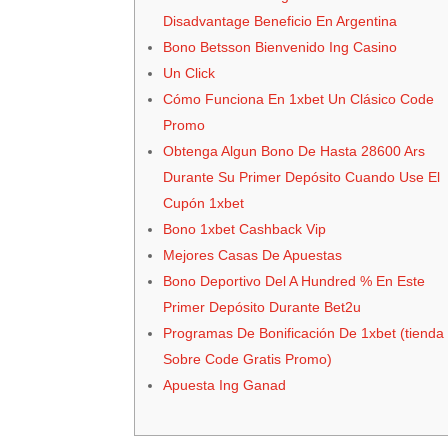
Disadvantage Beneficio En Argentina
Bono Betsson Bienvenido Ing Casino
Un Click
Cómo Funciona En 1xbet Un Clásico Code
Promo
Obtenga Algun Bono De Hasta 28600 Ars
Durante Su Primer Depósito Cuando Use El
Cupón 1xbet
Bono 1xbet Cashback Vip
Mejores Casas De Apuestas
Bono Deportivo Del A Hundred % En Este
Primer Depósito Durante Bet2u
Programas De Bonificación De 1xbet (tienda
Sobre Code Gratis Promo)
Apuesta Ing Ganad