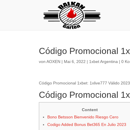
Código Promocional 1x
von
AOXEN
|
Mai 6, 2022
|
1xbet Argentina
|
0 K
Código Promocional 1xbet: 1xlive777 Válido 202
Código Promocional 1
Content
Bono Betsson Bienvenido Riesgo Cero
Codigo Added Bonus Bet365 En Julio 2023