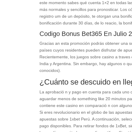
este momento sabes qué cuenta 1×2 en todas la
más normales y sencillos para pronosticar. Los c
registro um de un depósito, te otorgan una bonifi
bonificación durante 30 días, de lo reacio, la bon
Codigo Bonus Bet365 En Julio 
Gracias an esta promoción podrás obtener una su
países cuyos residentes pueden disfrutar de apu
Recientemente, los juegos sobre casino a traves d
India y Argentina. Sin embargo, hay algunos o q
conocidos).
¿Cuánto se descuido en lle
La aprobació n y pago en cuenta para cada uno de
aguardar menos de something like 20 minutos par
contiene este casino en comparació n con algunos
Si eres revolucionario en el globo de las apuesta
apuestas sobre 1xbet Perú. A continuación, selec
pago disponibles. Para retirar fondos de 1xBet, s