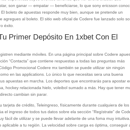
tar, son ganar — empatar — beneficiarse, lo que sony ericsson cono
. El boleto de apuestas responde muy bien, aunque se pretende un
gregues al boleto. El sitio web oficial de Codere fue lanzado solo s
o éxito.
Tu Primer Depósito En 1xbet Con El
registren mediante móviles. En una página principal sobre Codere apue
cción “Contacta” que contiene respuestas a todas las preguntas más
 Código Promocional Codere mx también se puede utilizar sin ningún
 como en las applications. Lo único lo que necesitas sera una buena
r tus apuestas en marcha. Los deportes que encontrarás para apostar e
 mesa, hockey relacionada hielo, voleibol sumado a más. Hay que tener 
irecto cambian sin parar.
tarjeta de crédito, Teleingreso, físicamente durante cualquiera de los
úa el ingreso de todos tus datos sobre ela sección “Regístrate” de Cod
uy fácil de utilizar y se puede llevar adelante de una foma muy intuitiva
 aplicable a tu región. La velocidad sobre carga es óptima, conseguir 