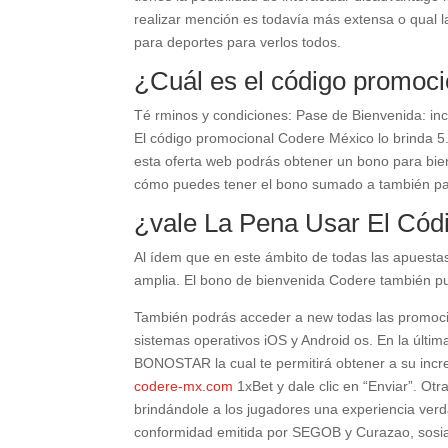
realizar mención es todavía más extensa o qual 
para deportes para verlos todos.
¿Cuál es el código promoc
Té rminos y condiciones: Pase de Bienvenida: inc
El código promocional Codere México lo brinda 5
esta oferta web podrás obtener un bono para bie
cómo puedes tener el bono sumado a también pa
¿vale La Pena Usar El Cód
Al ídem que en este ámbito de todas las apuestas
amplia. El bono de bienvenida Codere también pu
También podrás acceder a new todas las promoci
sistemas operativos iOS y Android os. En la últim
BONOSTAR la cual te permitirá obtener a su incr
codere-mx.com
1xBet y dale clic en “Enviar”. Otr
brindándole a los jugadores una experiencia ver
conformidad emitida por SEGOB y Curazao, sosia 