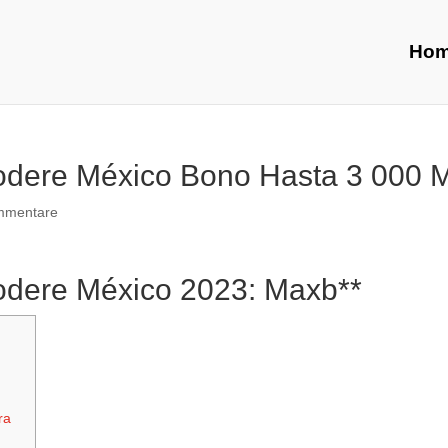
Ho
odere México Bono Hasta 3 000 
mmentare
odere México 2023: Maxb**
ra