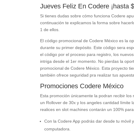
Jueves Feliz En Codere ¡hasta 
Si tienes dudas sobre cómo funciona Codere apue
continuación te explicamos la forma sobre hacer
1 de ellos.
El código promocional de Codere México es la op
durante su primer depósito. Este código sera espe
el código por el proceso para registro, los nuev
intriga desde el 1er momento. No pierdas la opo
promocional de Codere México. Esta proyecto ti
también ofrece seguridad pra realizar tus apuest
Promociones Codere México
Esta promoción únicamente la podran recibir los
un Rollover de 30x y los angeles cantidad límite
realices en slot machines contarán un 100% para
Con la Codere App podrás dar desde tu móvil y 
computadora.