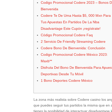
Codigo Promocional Codere 2023 – Bonos 
Bienvenida
Codere Te De Uma Hasta $5, 000 Mxn Para
Tus Apuestas En Partidos De La Nba
Disadvantage Este Cupón ¡regístrate!
Código Promocional Codere Faq
2 Servicio De Friendly Streaming Codere
Codere Bono De Bienvenida: Conclusión
Codigo Promocional Codere México 2023:
Maxb**
Disfruta Del Bono De Bienvenida Para Apues
Deportivas Desde Tu Móvil
1 Bono Deportes Codere México
La zona más realista sobre Codere casino los ang
que puedes seguir tus partidos la misma que en a
tienes la posibilidad de interactuar disadvantage 