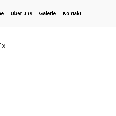
me
Über uns
Galerie
Kontakt
Mx