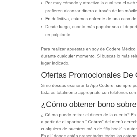
Por muy cómodo y atractivo la cual sea el we
prefieren alcanzar dinero a través de los móvile
En definitiva, estamos enfrente de una casa de 
Desde luego, cuanto más popular sea el deport
en palpitante.
Para realizar apuestas en soy de Codere México 
durante cualquier momento. Si buscas lo más rel
lugar indicado.
Ofertas Promocionales De
Si no deseas exonerar la App Codere, siempre pue
Esta es totalmente appropriate con teléfonos con T
¿Cómo obtener bono sobre
¿ Có mo puedo retirar el dinero de la cuenta? Es r
a partir de el apartado “ Cobros” del menú dere
cualquiera de nuestros má s de fifty book´ s auto
Es allí donde están presentadas todas las catego