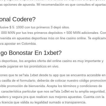
las opciones de apuesta. Mi recomendación es que consultes el aparta
ional Codere?
lusive $ 5. 1000 con tus primeros 3 depó sitos.
. 000 MXN por tus tres primeros depósitos + 500 MXN adicionales. Co
nvenida en apuestas deportivas más on line casino online. Te explica
ra apostar en Colombia.
igo Bonostar En 1xbet?
 deportivas, los angeles oferta del online casino es muy importante y
ede jugarse en los pronósticos en vivo.
ones que te se?ala 1xbet desde tu app que se encuentra accesible en
a casilla de el formulario, deberás de colocar nuestro código promocion
eíble promoción de bienvenida. Acepta los términos y condiciones de
a característica particular que nos se?ala 1xBet es tu amplia seguridad,
dadero y segura pra que realicen sus mejores apuestas. Cuenta con la
licencia que válida su legalidad sumado a transparencia.