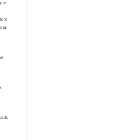
 que
turo.
star
el
a.
izado