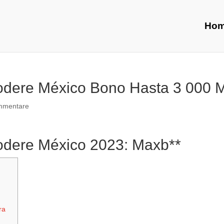
Ho
odere México Bono Hasta 3 000 
mmentare
odere México 2023: Maxb**
ra