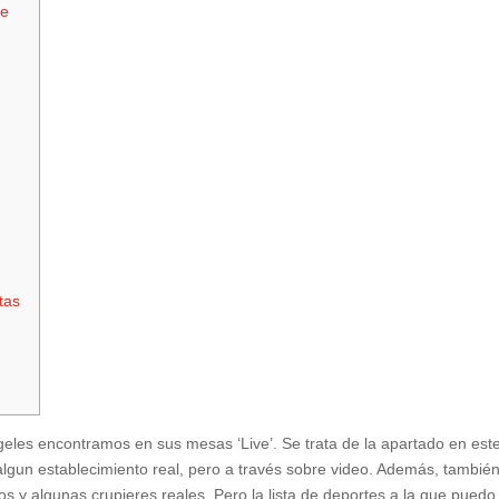
De
tas
eles encontramos en sus mesas ‘Live’. Se trata de la apartado en est
lgun establecimiento real, pero a través sobre video. Además, tambié
los y algunas crupieres reales. Pero la lista de deportes a la que puedo