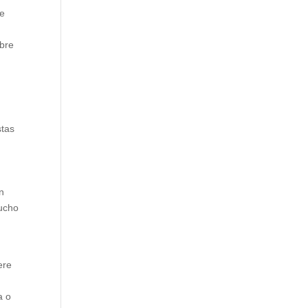
ce
obre
stas
n
mucho
ere
.
a o