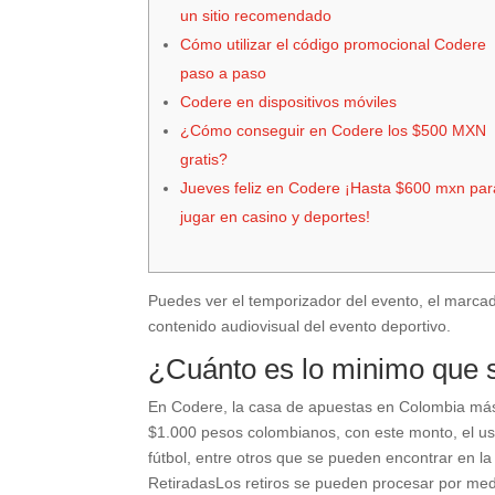
un sitio recomendado
Cómo utilizar el código promocional Codere
paso a paso
Codere en dispositivos móviles
¿Cómo conseguir en Codere los $500 MXN
gratis?
Jueves feliz en Codere ¡Hasta $600 mxn par
jugar en casino y deportes!
Puedes ver el temporizador del evento, el marcad
contenido audiovisual del evento deportivo.
¿Cuánto es lo minimo que 
En Codere, la casa de apuestas en Colombia más
$1.000 pesos colombianos, con este monto, el usu
fútbol, entre otros que se pueden encontrar en la
RetiradasLos retiros se pueden procesar por medi