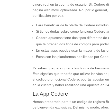
dinero real en tu cuenta de usuario. Sí, Codere 
página web móvil optimizada. No, por lo general,
bonificación por vez.
Para beneficiar de la oferta de Codere introdu
Si tienes dudas sobre cómo funciona Codere a
Codere apuestas tiene dos tipos diferentes de 
que te ofrecen dos tipos de códigos para poder 
En estas apps puedes usar la mayoría de las op
Estas son las plataformas habilitadas por Cod
Ya sabes que para optar a los bonos de bienveni
Esto significa que tendrás que utilizar las vías d
el código promocional Codere, podrás apostar en
en la cuenta y haber realizado una apuesta en 2
La App Codere
Hemos preparado para ti un código de registro Bet
de bienvenida exclusivas. Del mismo modo, ofrece