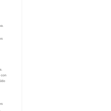
na.
os
s.
a con
aldo
es
,