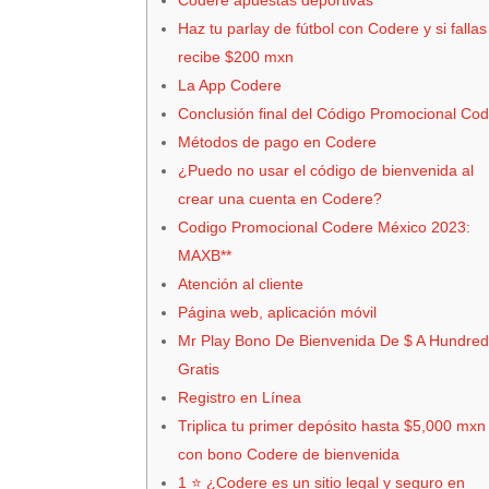
Codere apuestas deportivas
Haz tu parlay de fútbol con Codere y si fallas
recibe $200 mxn
La App Codere
Conclusión final del Código Promocional Co
Métodos de pago en Codere
¿Puedo no usar el código de bienvenida al
crear una cuenta en Codere?
Codigo Promocional Codere México 2023:
MAXB**
Atención al cliente
Página web, aplicación móvil
Mr Play Bono De Bienvenida De $ A Hundre
Gratis
Registro en Línea
Triplica tu primer depósito hasta $5,000 mxn
con bono Codere de bienvenida
1 ⭐ ¿Codere es un sitio legal y seguro en