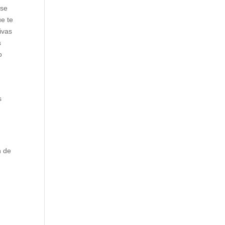
 se
ue te
ivas
s
o
s
n de