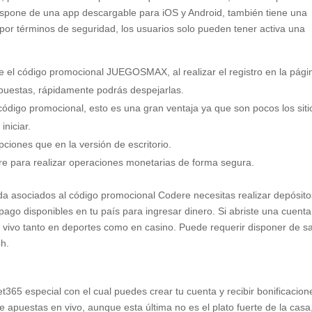
dispone de una app descargable para iOS y Android, también tiene una
 por términos de seguridad, los usuarios solo pueden tener activa una
ce el código promocional JUEGOSMAX, al realizar el registro en la pági
puestas, rápidamente podrás despejarlas.
código promocional, esto es una gran ventaja ya que son pocos los siti
iniciar.
ciones que en la versión de escritorio.
ere para realizar operaciones monetarias de forma segura.
da asociados al código promocional Codere necesitas realizar depósito
e pago disponibles en tu país para ingresar dinero. Si abriste una cuent
 vivo tanto en deportes como en casino. Puede requerir disponer de s
4h.
365 especial con el cual puedes crear tu cuenta y recibir bonificacion
 apuestas en vivo, aunque esta última no es el plato fuerte de la casa