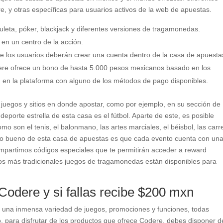
 y otras específicas para usuarios activos de la web de apuestas.
ruleta, póker, blackjack y diferentes versiones de tragamonedas.
en un centro de la acción.
 los usuarios deberán crear una cuenta dentro de la casa de apuesta
ere ofrece un bono de hasta 5.000 pesos mexicanos basado en los
n en la plataforma con alguno de los métodos de pago disponibles.
juegos y sitios en donde apostar, como por ejemplo, en su sección de
eporte estrella de esta casa es el fútbol. Aparte de este, es posible
 son el tenis, el balonmano, las artes marciales, el béisbol, las carr
 Lo bueno de esta casa de apuestas es que cada evento cuenta con un
mpartimos códigos especiales que te permitirán acceder a reward
os más tradicionales juegos de tragamonedas están disponibles para
 Codere y si fallas recibe $200 mxn
 una inmensa variedad de juegos, promociones y funciones, todas
, para disfrutar de los productos que ofrece Codere, debes disponer d