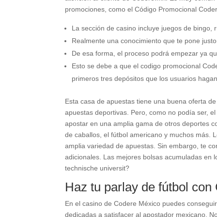
promociones, como el Código Promocional Codere,
La sección de casino incluye juegos de bingo, 
Realmente una conocimiento que te pone justo 
De esa forma, el proceso podrá empezar ya que
Esto se debe a que el codigo promocional Cod
primeros tres depósitos que los usuarios haga
Esta casa de apuestas tiene una buena oferta de 
apuestas deportivas. Pero, como no podía ser, el d
apostar en una amplia gama de otros deportes como
de caballos, el fútbol americano y muchos más.
amplia variedad de apuestas. Sin embargo, te co
adicionales. Las mejores bolsas acumuladas en l
technische universit?
Haz tu parlay de fútbol con
En el casino de Codere México puedes conseguir
dedicadas a satisfacer al apostador mexicano. No