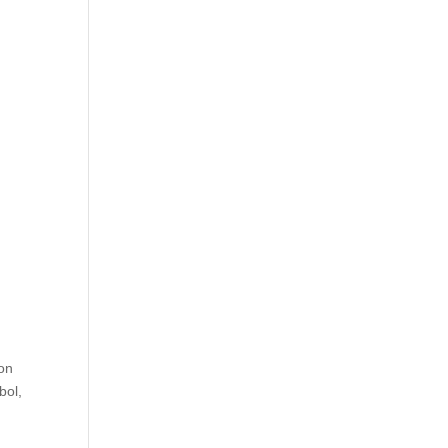
son
bol,
e