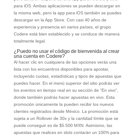
para iOS. Ambas aplicaciones se pueden descargar en
la misma web, pero la app para iOS también se puedes
descargar en la App Store. Con casi 40 años de
experiencia y presencia en varios países, el grupo
Codere está bien establecido y se conduce de manera
totalmente legal.
¿Puedo no usar el código de bienvenida al crear
una cuenta en Codere?
Al hacer clic en cualquiera de las opciones verás una
lista con los encuentros disponibles para apostar,
incluyendo cuotas, estadísticas y tipos de apuestas que
puedes hacer. En el menú superior del sitio podrás ver
los eventos en tiempo real en su sección de “En vivo”,
donde también podrás hacer apuestas en vivo. Esta
promoción únicamente la pueden recibir los nuevos
clientes registrados desde México. La promoción está
sujeta a un Rollover de 30x y la cantidad límite que se
puede conseguir es de $5.500 MXN. Asimismo, las
apuestas que realices en slots contarán un 100% para