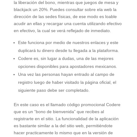
la liberación del bono, mientras que juegos de mesa y
blackjack un 20%. Puedes consultar sobre ela web la
dirección de las sedes físicas, de ese modo es loable
acudir an ellas y recargar una cuenta utilizando efectivo
en efectivo, la cual se verá reflejado de inmediato.
Este funciona por medio de nuestros enlaces y este
duplicará tu dinero desde tu llegada a la plataforma.
Codere es, sin lugar a dudas, una de las mejores
opciones disponibles para apostadores mexicanos.
Una vez las personas hayan entrado al campo de
registro luego de haber visitado la página oficial, el
siguiente paso debe ser completado.
En este caso es el llamado código promocional Codere
que es un “bono de bienvenida” que recibes al
registrarte en el sitio. La funcionalidad de la aplicación
es bastante similar a la del sitio web, permitiéndote
hacer practicamente lo mismo que en la versión de