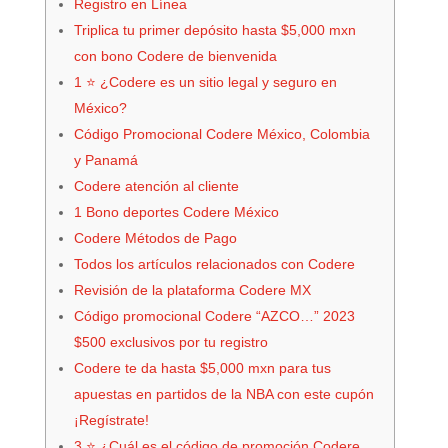
Registro en Línea
Triplica tu primer depósito hasta $5,000 mxn
con bono Codere de bienvenida
1 ⭐ ¿Codere es un sitio legal y seguro en
México?
Código Promocional Codere México, Colombia
y Panamá
Codere atención al cliente
1 Bono deportes Codere México
Codere Métodos de Pago
Todos los artículos relacionados con Codere
Revisión de la plataforma Codere MX
Código promocional Codere “AZCO…” 2023
$500 exclusivos por tu registro
Codere te da hasta $5,000 mxn para tus
apuestas en partidos de la NBA con este cupón
¡Regístrate!
3 ⭐ ¿Cuál es el código de promoción Codere