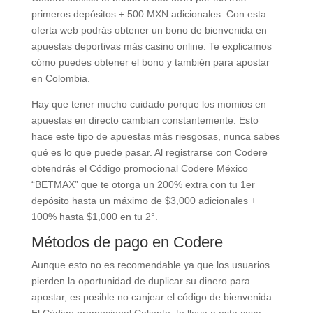
primeros depósitos + 500 MXN adicionales. Con esta
oferta web podrás obtener un bono de bienvenida en
apuestas deportivas más casino online. Te explicamos
cómo puedes obtener el bono y también para apostar
en Colombia.
Hay que tener mucho cuidado porque los momios en
apuestas en directo cambian constantemente. Esto
hace este tipo de apuestas más riesgosas, nunca sabes
qué es lo que puede pasar. Al registrarse con Codere
obtendrás el Código promocional Codere México
“BETMAX” que te otorga un 200% extra con tu 1er
depósito hasta un máximo de $3,000 adicionales +
100% hasta $1,000 en tu 2°.
Métodos de pago en Codere
Aunque esto no es recomendable ya que los usuarios
pierden la oportunidad de duplicar su dinero para
apostar, es posible no canjear el código de bienvenida.