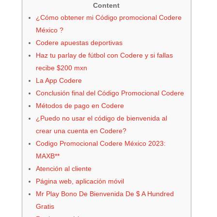
Content
¿Cómo obtener mi Código promocional Codere
México ?
Codere apuestas deportivas
Haz tu parlay de fútbol con Codere y si fallas
recibe $200 mxn
La App Codere
Conclusión final del Código Promocional Codere
Métodos de pago en Codere
¿Puedo no usar el código de bienvenida al
crear una cuenta en Codere?
Codigo Promocional Codere México 2023:
MAXB**
Atención al cliente
Página web, aplicación móvil
Mr Play Bono De Bienvenida De $ A Hundred
Gratis