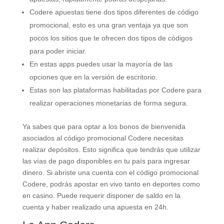
Codere apuestas tiene dos tipos diferentes de código
promocional, esto es una gran ventaja ya que son
pocos los sitios que te ofrecen dos tipos de códigos
para poder iniciar.
En estas apps puedes usar la mayoría de las
opciones que en la versión de escritorio.
Estas son las plataformas habilitadas por Codere para
realizar operaciones monetarias de forma segura.
Ya sabes que para optar a los bonos de bienvenida
asociados al código promocional Codere necesitas
realizar depósitos. Esto significa que tendrás que utilizar
las vías de pago disponibles en tu país para ingresar
dinero. Si abriste una cuenta con el código promocional
Codere, podrás apostar en vivo tanto en deportes como
en casino. Puede requerir disponer de saldo en la
cuenta y haber realizado una apuesta en 24h.