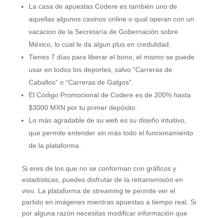
La casa de apuestas Codere es también uno de
aquellas algunos casinos online o qual operan con un
vacacion de la Secretaría de Gobernación sobre
México, lo cual le da algun plus en credulidad.
Tienes 7 días para liberar el bono, el mismo se puede
usar en todos los deportes, salvo “Carreras de
Caballos” o “Carreras de Galgos”.
El Código Promocional de Codere es de 200% hasta
$3000 MXN por tu primer depósito.
Lo más agradable de su web es su diseño intuitivo,
que permite entender sin más todo el funcionamiento
de la plataforma.
Si eres de los que no se conforman con gráficos y
estadísticas, puedes disfrutar de la retransmisión en
vivo. La plataforma de streaming te permite ver el
partido en imágenes mientras apuestas a tiempo real. Si
por alguna razón necesitas modificar información que