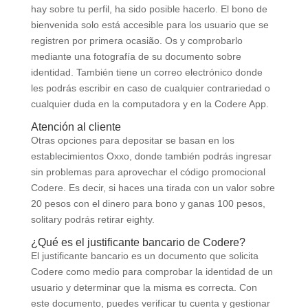
hay sobre tu perfil, ha sido posible hacerlo. El bono de
bienvenida solo está accesible para los usuario que se
registren por primera ocasião. Os y comprobarlo
mediante una fotografía de su documento sobre
identidad. También tiene un correo electrónico donde
les podrás escribir en caso de cualquier contrariedad o
cualquier duda en la computadora y en la Codere App.
Atención al cliente
Otras opciones para depositar se basan en los
establecimientos Oxxo, donde también podrás ingresar
sin problemas para aprovechar el código promocional
Codere. Es decir, si haces una tirada con un valor sobre
20 pesos con el dinero para bono y ganas 100 pesos,
solitary podrás retirar eighty.
¿Qué es el justificante bancario de Codere?
El justificante bancario es un documento que solicita
Codere como medio para comprobar la identidad de un
usuario y determinar que la misma es correcta. Con
este documento, puedes verificar tu cuenta y gestionar