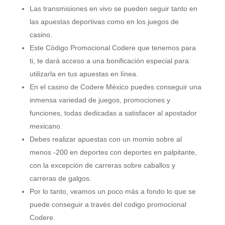
Las transmisiones en vivo se pueden seguir tanto en
las apuestas deportivas como en los juegos de
casino.
Este Código Promocional Codere que tenemos para
ti, te dará acceso a una bonificación especial para
utilizarla en tus apuestas en línea.
En el casino de Codere México puedes conseguir una
inmensa variedad de juegos, promociones y
funciones, todas dedicadas a satisfacer al apostador
mexicano.
Debes realizar apuestas con un momio sobre al
menos -200 en deportes con deportes en palpitante,
con la excepción de carreras sobre caballos y
carreras de galgos.
Por lo tanto, veamos un poco más a fondo lo que se
puede conseguir a través del codigo promocional
Codere.