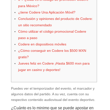
para México?
¿tiene Codere Una Aplicación Móvil?
Conclusión y opiniones del producto de Codere:
un sitio recomendado
Cómo utilizar el código promocional Codere
paso a paso
Codere en dispositivos móviles
¿Cómo conseguir en Codere los $500 MXN
gratis?
Jueves feliz en Codere ¡Hasta $600 mxn para
jugar en casino y deportes!
Puedes ver el temporizador del evento, el marcador y
algunos datos del partido. A su vez, cuenta con su
respectivo contenido audiovisual del evento deportivo.
¿Cuánto es lo minimo que se puede apostar en