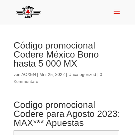
Código promocional
Codere México Bono
hasta 5 000 MX
von
AOXEN
|
Mrz 25, 2022
|
Uncategorized
|
0
Kommentare
Codigo promocional
Codere para Agosto 2023:
MAX*** Apuestas