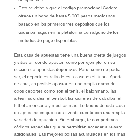
Esto se debe a que el codigo promocional Codere
ofrece un bono de hasta 5.000 pesos mexicanos
basado en los primeros tres depósitos que los
usuarios hagan en la plataforma con alguno de los
métodos de pago disponibles.
Esta casa de apuestas tiene una buena oferta de juegos
y sitios en donde apostar, como por ejemplo, en su
sección de apuestas deportivas. Pero, como no podía
ser, el deporte estrella de esta casa es el fútbol. Aparte
de este, es posible apostar en una amplia gama de
otros deportes como son el tenis, el balonmano, las
artes marciales, el béisbol, las carreras de caballos, el
fútbol americano y muchos más. Lo bueno de esta casa
de apuestas es que cada evento cuenta con una amplia
variedad de apuestas. Sin embargo, te compartimos
códigos especiales que te permitirán acceder a reward
adicionales. Las mejores bolsas acumuladas en los más