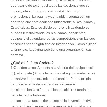
El Código promocional Caliente, te lleva a esta casa,
que aparte de tener casi todas las secciones que se
espera, ofrece una gran cantidad de bonos y
promociones. La página web también cuenta con un
apartado que está dedicado únicamente a Resultados y
Estadísticas. Este se divide por disciplinas donde se
pueden ir visualizando los resultados, deportistas,
equipos y el calendario de las competiciones en las que
necesitas saber algún tipo de información. Como dijimos
al principio, la página web tiene una organización casi
perfecta.
¿Qué es 2×1 en Codere?
1X2 al descanso: Apuesta a la victoria del equipo local
(1), al empate (X), o a la victoria del equipo visitante (2)
al finalizar la primera mitad del partido. Por su propia
naturaleza, en este mercado no se tiene en
consideración la prórroga o los penaltis (en tanda de
penaltis) si los hubiese.
La casa de apuestas tiene disponible la versión móvil,
pero también dispone de una app para Android y otra