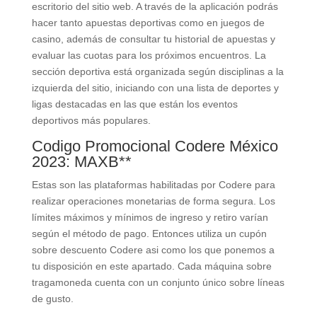
escritorio del sitio web. A través de la aplicación podrás
hacer tanto apuestas deportivas como en juegos de
casino, además de consultar tu historial de apuestas y
evaluar las cuotas para los próximos encuentros. La
sección deportiva está organizada según disciplinas a la
izquierda del sitio, iniciando con una lista de deportes y
ligas destacadas en las que están los eventos
deportivos más populares.
Codigo Promocional Codere México
2023: MAXB**
Estas son las plataformas habilitadas por Codere para
realizar operaciones monetarias de forma segura. Los
límites máximos y mínimos de ingreso y retiro varían
según el método de pago. Entonces utiliza un cupón
sobre descuento Codere asi como los que ponemos a
tu disposición en este apartado. Cada máquina sobre
tragamoneda cuenta con un conjunto único sobre líneas
de gusto.