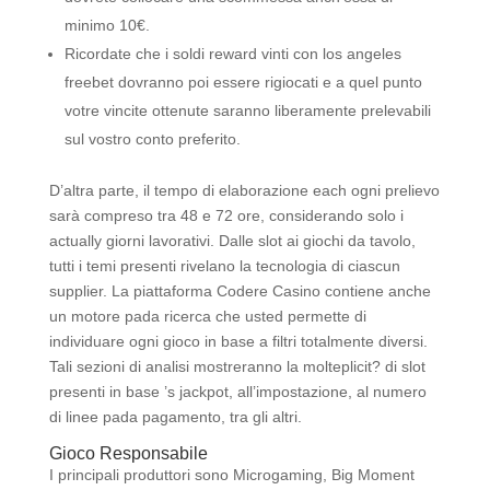
minimo 10€.
Ricordate che i soldi reward vinti con los angeles
freebet dovranno poi essere rigiocati e a quel punto
votre vincite ottenute saranno liberamente prelevabili
sul vostro conto preferito.
D’altra parte, il tempo di elaborazione each ogni prelievo
sarà compreso tra 48 e 72 ore, considerando solo i
actually giorni lavorativi. Dalle slot ai giochi da tavolo,
tutti i temi presenti rivelano la tecnologia di ciascun
supplier. La piattaforma Codere Casino contiene anche
un motore pada ricerca che usted permette di
individuare ogni gioco in base a filtri totalmente diversi.
Tali sezioni di analisi mostreranno la molteplicit? di slot
presenti in base ’s jackpot, all’impostazione, al numero
di linee pada pagamento, tra gli altri.
Gioco Responsabile
I principali produttori sono Microgaming, Big Moment