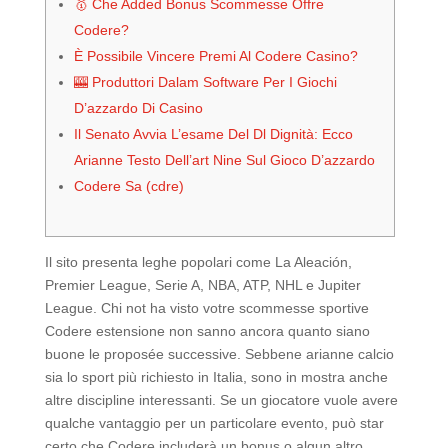
🥇 Che Added Bonus Scommesse Offre
Codere?
È Possibile Vincere Premi Al Codere Casino?
🎰 Produttori Dalam Software Per I Giochi
D’azzardo Di Casino
Il Senato Avvia L’esame Del Dl Dignità: Ecco
Arianne Testo Dell’art Nine Sul Gioco D’azzardo
Codere Sa (cdre)
Il sito presenta leghe popolari come La Aleación,
Premier League, Serie A, NBA, ATP, NHL e Jupiter
League. Chi not ha visto votre scommesse sportive
Codere estensione non sanno ancora quanto siano
buone le proposée successive. Sebbene arianne calcio
sia lo sport più richiesto in Italia, sono in mostra anche
altre discipline interessanti. Se un giocatore vuole avere
qualche vantaggio per un particolare evento, può star
certo che Codere includerà un bonus o algun altro