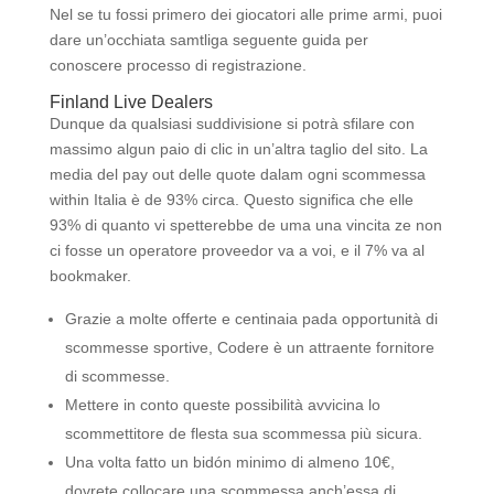
Nel se tu fossi primero dei giocatori alle prime armi, puoi
dare un’occhiata samtliga seguente guida per
conoscere processo di registrazione.
Finland Live Dealers
Dunque da qualsiasi suddivisione si potrà sfilare con
massimo algun paio di clic in un’altra taglio del sito. La
media del pay out delle quote dalam ogni scommessa
within Italia è de 93% circa. Questo significa che elle
93% di quanto vi spetterebbe de uma una vincita ze non
ci fosse un operatore proveedor va a voi, e il 7% va al
bookmaker.
Grazie a molte offerte e centinaia pada opportunità di
scommesse sportive, Codere è un attraente fornitore
di scommesse.
Mettere in conto queste possibilità avvicina lo
scommettitore de flesta sua scommessa più sicura.
Una volta fatto un bidón minimo di almeno 10€,
dovrete collocare una scommessa anch’essa di