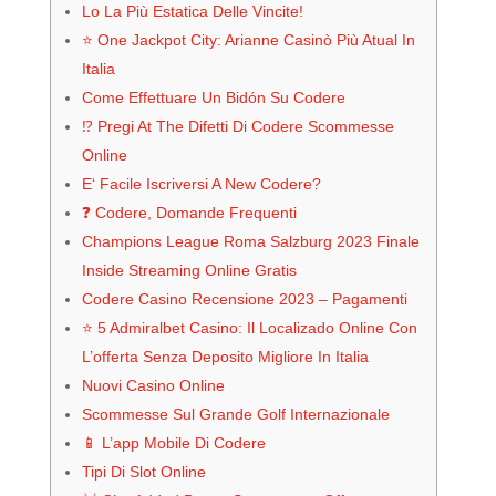
Lo La Più Estatica Delle Vincite!
⭐ One Jackpot City: Arianne Casinò Più Atual In
Italia
Come Effettuare Un Bidón Su Codere
⁉️ Pregi At The Difetti Di Codere Scommesse
Online
E‘ Facile Iscriversi A New Codere?
❓ Codere, Domande Frequenti
Champions League Roma Salzburg 2023 Finale
Inside Streaming Online Gratis
Codere Casino Recensione 2023 – Pagamenti
⭐ 5 Admiralbet Casino: Il Localizado Online Con
L’offerta Senza Deposito Migliore In Italia
Nuovi Casino Online
Scommesse Sul Grande Golf Internazionale
📱 L’app Mobile Di Codere
Tipi Di Slot Online