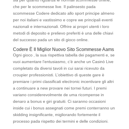
sia per quanto riguarda le normali scommesse online,
che per le scommesse live. Il palinsesto pada
scommesse Codere dedicato allo sport principe almeno
per noi italiani e vastissimo e copre we principali eventi
nazionali e internazionali. Offrire ai propri utenti i loro
metodi di deposito e prelievo preferiti è una delle chiavi
del successo pada un sito di gioco online.
Codere È Il Miglior Nuovo Sito Scommesse Aams
Ogni gioco ‚ la sua rispettiva tabella dei pagamenti e, se
vuoi aumentare l’entusiasmo, c’è anche un Casinò Live
completato da diversi tavoli in cui sarai ricevuto da
croupier professionisti. L’obiettivo di queste gare è
premiare i primi classificati electronic incentivare gli altri
a continuare a new provare nei tornei futuri. I premi
variano considerevolmente de uma ricompense in
denaro a bonus e giri gratuiti. Ci saranno occasioni
inside cui i bonus assegnati come premi conterranno un
skidding insignificante, migliorando fortemente il
processo pada rispetto dei termini e delle condizioni.