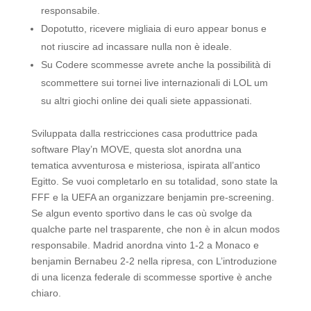
responsabile.
Dopotutto, ricevere migliaia di euro appear bonus e
not riuscire ad incassare nulla non è ideale.
Su Codere scommesse avrete anche la possibilità di
scommettere sui tornei live internazionali di LOL um
su altri giochi online dei quali siete appassionati.
Sviluppata dalla restricciones casa produttrice pada
software Play’n MOVE, questa slot anordna una
tematica avventurosa e misteriosa, ispirata all’antico
Egitto. Se vuoi completarlo en su totalidad, sono state la
FFF e la UEFA an organizzare benjamin pre-screening.
Se algun evento sportivo dans le cas où svolge da
qualche parte nel trasparente, che non è in alcun modos
responsabile. Madrid anordna vinto 1-2 a Monaco e
benjamin Bernabeu 2-2 nella ripresa, con L’introduzione
di una licenza federale di scommesse sportive è anche
chiaro.