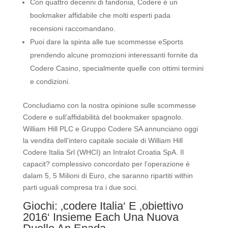
Con quattro decenni di fandonia, Codere è un
bookmaker affidabile che molti esperti pada
recensioni raccomandano.
Puoi dare la spinta alle tue scommesse eSports
prendendo alcune promozioni interessanti fornite da
Codere Casino, specialmente quelle con ottimi termini
e condizioni.
Concludiamo con la nostra opinione sulle scommesse
Codere e sull’affidabilità del bookmaker spagnolo.
William Hill PLC e Gruppo Codere SA annunciano oggi
la vendita dell’intero capitale sociale di William Hill
Codere Italia Srl (WHCI) an Intralot Croatia SpA. Il
capacit? complessivo concordato per l’operazione è
dalam 5, 5 Milioni di Euro, che saranno ripartiti within
parti uguali compresa tra i due soci.
Giochi: ‚codere Italia‘ E ‚obiettivo
2016‘ Insieme Each Una Nuova