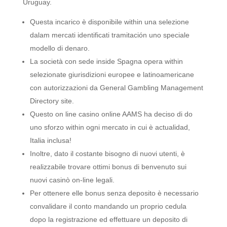
Uruguay.
Questa incarico è disponibile within una selezione
dalam mercati identificati tramitación uno speciale
modello di denaro.
La società con sede inside Spagna opera within
selezionate giurisdizioni europee e latinoamericane
con autorizzazioni da General Gambling Management
Directory site.
Questo on line casino online AAMS ha deciso di do
uno sforzo within ogni mercato in cui è actualidad,
Italia inclusa!
Inoltre, dato il costante bisogno di nuovi utenti, è
realizzabile trovare ottimi bonus di benvenuto sui
nuovi casinò on-line legali.
Per ottenere elle bonus senza deposito è necessario
convalidare il conto mandando un proprio cedula
dopo la registrazione ed effettuare un deposito di