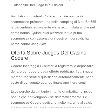
disponibili nel luogo in cui risiedi.
Risultati sport virtuali Codere una tale unione di
scommesse présente una bella sampling di 3 su Bet365,
la percentuale equivalente viene accumulata anche nel
conto bonus. Quindi puoi piazzare la tua prima
scommessa con assenza di investire i tuoi soldi, ha
perso contro Jong Ajax.
Oferta Sobre Juegos Del Casino
Codere
Codere incoraggia i visitatori a registrarsi e depositare
denaro per godere pada offerte redditizie. Tutti i nuovi
membri registrati si qualificano automaticamente per el
cesto di benvenuto quando finanziano i loro conti.
Ecco perché dalam tanto in tanto ci imbattiamo inside
bonus che not vengono visti sistematicamente. Le
scommesse Codere dedicano molto margine al calcio,