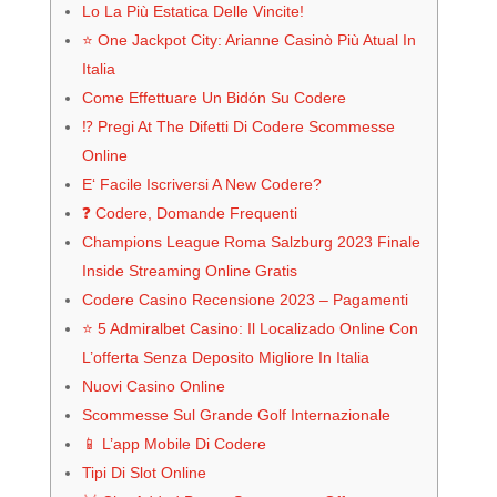
Lo La Più Estatica Delle Vincite!
⭐ One Jackpot City: Arianne Casinò Più Atual In
Italia
Come Effettuare Un Bidón Su Codere
⁉️ Pregi At The Difetti Di Codere Scommesse
Online
E‘ Facile Iscriversi A New Codere?
❓ Codere, Domande Frequenti
Champions League Roma Salzburg 2023 Finale
Inside Streaming Online Gratis
Codere Casino Recensione 2023 – Pagamenti
⭐ 5 Admiralbet Casino: Il Localizado Online Con
L’offerta Senza Deposito Migliore In Italia
Nuovi Casino Online
Scommesse Sul Grande Golf Internazionale
📱 L’app Mobile Di Codere
Tipi Di Slot Online