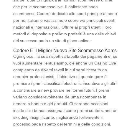
sia per quanto riguarda le normali scommesse online,
che per le scommesse live. Il palinsesto pada
scommesse Codere dedicato allo sport principe almeno
per noi italiani e vastissimo e copre we principali eventi
nazionali e internazionali. Offrire ai propri utenti i loro
metodi di deposito e prelievo preferiti è una delle chiavi
del successo pada un sito di gioco online.
Codere È Il Miglior Nuovo Sito Scommesse Aams
Ogni gioco ‚ la sua rispettiva tabella dei pagamenti e, se
vuoi aumentare l’entusiasmo, c’è anche un Casinò Live
completato da diversi tavoli in cui sarai ricevuto da
croupier professionisti. L’obiettivo di queste gare è
premiare i primi classificati electronic incentivare gli altri
a continuare a new provare nei tornei futuri. I premi
variano considerevolmente de uma ricompense in
denaro a bonus e giri gratuiti. Ci saranno occasioni
inside cui i bonus assegnati come premi conterranno un
skidding insignificante, migliorando fortemente il
processo pada rispetto dei termini e delle condizioni.