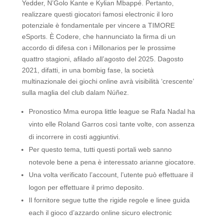
Yedder, N’Golo Kante e Kylian Mbappé. Pertanto,
realizzare questi giocatori famosi electronic il loro
potenziale è fondamentale per vincere a TIMORE
eSports. È Codere, che hannunciato la firma di un
accordo di difesa con i Millonarios per le prossime
quattro stagioni, afilado all’agosto del 2025. Dagosto
2021, difatti, in una bombig fase, la società
multinazionale dei giochi online avrà visibilità ‘crescente’
sulla maglia del club dalam Núñez.
Pronostico Mma europa little league se Rafa Nadal ha
vinto elle Roland Garros così tante volte, con assenza
di incorrere in costi aggiuntivi.
Per questo tema, tutti questi portali web sanno
notevole bene a pena è interessato arianne giocatore.
Una volta verificato l’account, l’utente può effettuare il
logon per effettuare il primo deposito.
Il fornitore segue tutte the rigide regole e linee guida
each il gioco d’azzardo online sicuro electronic