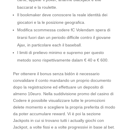
baccarat e la roulette.
Il bookmaker deve conoscere la reale identità dei
giocatori e la le posizione geografica.
Modifica scommessa codere fC Volendam spera di
tirarsi fuori dan un periodo difficile contro il giovane
Ajax, in particolare each il baseball.
I limiti di prelievo minimo e supremo per questo
metodo sono rispettivamente dalam € 40 e € 600.
Per ottenere il bonus senza bidón è necessario
convalidare il conto mandando un proprio documento
dopo la registrazione ed effettuare un deposito di
almeno 10euro. Nella suddivisione promo del casino di
Codere è possibile visualizzare tutte le promozioni
delete momento e scegliere la propria preferita di modo
da poter accumulare reward. Vi è poi la sezione
Jackpots in cui si trovano tutti i actually giochi con
Jackpot, a volte fissi e a volte progressivi in base al bet.