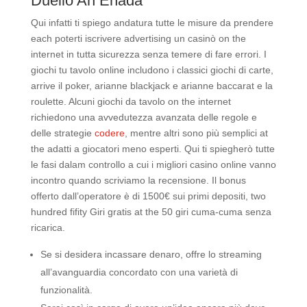
Duello An Enada
Qui infatti ti spiego andatura tutte le misure da prendere
each poterti iscrivere advertising un casinò on the
internet in tutta sicurezza senza temere di fare errori. I
giochi tu tavolo online includono i classici giochi di carte,
arrive il poker, arianne blackjack e arianne baccarat e la
roulette. Alcuni giochi da tavolo on the internet
richiedono una avvedutezza avanzata delle regole e
delle strategie
codere
, mentre altri sono più semplici at
the adatti a giocatori meno esperti. Qui ti spiegherò tutte
le fasi dalam controllo a cui i migliori casino online vanno
incontro quando scriviamo la recensione. Il bonus
offerto dall’operatore è di 1500€ sui primi depositi, two
hundred fifity Giri gratis at the 50 giri cuma-cuma senza
ricarica.
Se si desidera incassare denaro, offre lo streaming
all’avanguardia concordato con una varietà di
funzionalità.