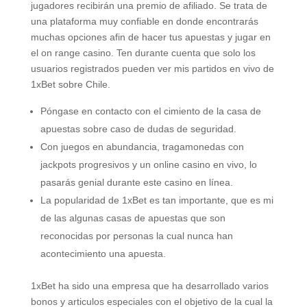
jugadores recibirán una premio de afiliado. Se trata de
una plataforma muy confiable en donde encontrarás
muchas opciones afin de hacer tus apuestas y jugar en
el on range casino. Ten durante cuenta que solo los
usuarios registrados pueden ver mis partidos en vivo de
1xBet sobre Chile.
Póngase en contacto con el cimiento de la casa de
apuestas sobre caso de dudas de seguridad.
Con juegos en abundancia, tragamonedas con
jackpots progresivos y un online casino en vivo, lo
pasarás genial durante este casino en línea.
La popularidad de 1xBet es tan importante, que es mi
de las algunas casas de apuestas que son
reconocidas por personas la cual nunca han
acontecimiento una apuesta.
1xBet ha sido una empresa que ha desarrollado varios
bonos y articulos especiales con el objetivo de la cual la