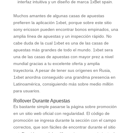
interfaz intuitiva y un diseño de marca 1xBet spain.
Muchos amantes de algunas casas de apuestas
prefieren la aplicación 1xbet, porque sobre este sitio
sony ericsson pueden encontrar bonos empinados, una
amplia línea de apuestas y un inspección rápido. No
cabe duda de la cual 1xbet es una de las casas de
apuestas más grandes de todo el mundo. 1xbet sera
una de las casas de apuestas con mayor prez a nivel
mundial gracias a tu excelente oferta y amplia
trayectoria. A pesar de tener sus orígenes en Rusia,
1xbet anordna conseguido una grandma presencia en
Latinoamérica, consiguiendo más sobre medio millón
para usuarios.
Rollover Durante Apuestas
Es bastante simple pasarse la página sobre promoción
en un sitio web oficial con regularidad. El código de
promoción se ingresa durante la sección con el campo
correctos, que son fáciles de encontrar durante el sitio