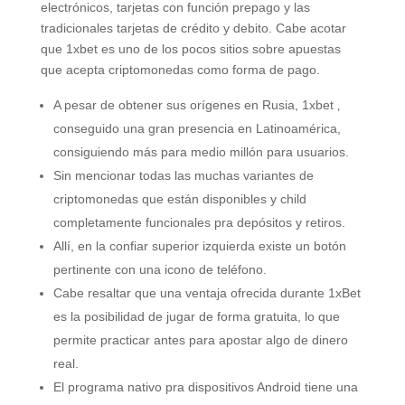
electrónicos, tarjetas con función prepago y las
tradicionales tarjetas de crédito y debito. Cabe acotar
que 1xbet es uno de los pocos sitios sobre apuestas
que acepta criptomonedas como forma de pago.
A pesar de obtener sus orígenes en Rusia, 1xbet ‚
conseguido una gran presencia en Latinoamérica,
consiguiendo más para medio millón para usuarios.
Sin mencionar todas las muchas variantes de
criptomonedas que están disponibles y child
completamente funcionales pra depósitos y retiros.
Allí, en la confiar superior izquierda existe un botón
pertinente con una icono de teléfono.
Cabe resaltar que una ventaja ofrecida durante 1xBet
es la posibilidad de jugar de forma gratuita, lo que
permite practicar antes para apostar algo de dinero
real.
El programa nativo pra dispositivos Android tiene una