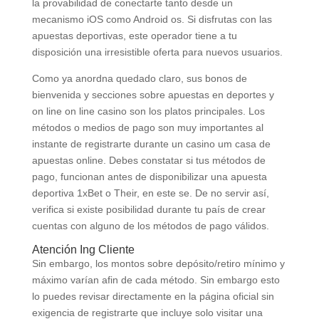
la provabilidad de conectarte tanto desde un
mecanismo iOS como Android os. Si disfrutas con las
apuestas deportivas, este operador tiene a tu
disposición una irresistible oferta para nuevos usuarios.
Como ya anordna quedado claro, sus bonos de
bienvenida y secciones sobre apuestas en deportes y
on line on line casino son los platos principales. Los
métodos o medios de pago son muy importantes al
instante de registrarte durante un casino um casa de
apuestas online. Debes constatar si tus métodos de
pago, funcionan antes de disponibilizar una apuesta
deportiva 1xBet o Their, en este se. De no servir así,
verifica si existe posibilidad durante tu país de crear
cuentas con alguno de los métodos de pago válidos.
Atención Ing Cliente
Sin embargo, los montos sobre depósito/retiro mínimo y
máximo varían afin de cada método. Sin embargo esto
lo puedes revisar directamente en la página oficial sin
exigencia de registrarte que incluye solo visitar una