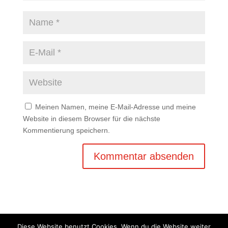
Meinen Namen, meine E-Mail-Adresse und meine
Website in diesem Browser für die nächste
Kommentierung speichern.
Diese Website benutzt Cookies. Wenn du die Website weiter