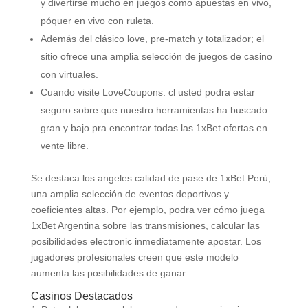
y divertirse mucho en juegos como apuestas en vivo,
póquer en vivo con ruleta.
Además del clásico love, pre-match y totalizador; el
sitio ofrece una amplia selección de juegos de casino
con virtuales.
Cuando visite LoveCoupons. cl usted podra estar
seguro sobre que nuestro herramientas ha buscado
gran y bajo pra encontrar todas las 1xBet ofertas en
vente libre.
Se destaca los angeles calidad de pase de 1xBet Perú,
una amplia selección de eventos deportivos y
coeficientes altas. Por ejemplo, podra ver cómo juega
1xBet Argentina sobre las transmisiones, calcular las
posibilidades electronic inmediatamente apostar. Los
jugadores profesionales creen que este modelo
aumenta las posibilidades de ganar.
Casinos Destacados