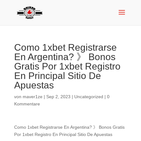
Como 1xbet Registrarse
En Argentina? 》 Bonos
Gratis Por 1xbet Registro
En Principal Sitio De
Apuestas
von
maver1ze
|
Sep 2, 2023
|
Uncategorized
|
0
Kommentare
Como 1xbet Registrarse En Argentina? 》 Bonos Gratis
Por 1xbet Registro En Principal Sitio De Apuestas