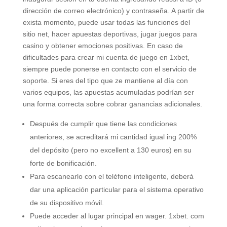
dirección de correo electrónico) y contraseña. A partir de
exista momento, puede usar todas las funciones del
sitio net, hacer apuestas deportivas, jugar juegos para
casino y obtener emociones positivas. En caso de
dificultades para crear mi cuenta de juego en 1xbet,
siempre puede ponerse en contacto con el servicio de
soporte. Si eres del tipo que ze mantiene al día con
varios equipos, las apuestas acumuladas podrían ser
una forma correcta sobre cobrar ganancias adicionales.
Después de cumplir que tiene las condiciones
anteriores, se acreditará mi cantidad igual ing 200%
del depósito (pero no excellent a 130 euros) en su
forte de bonificación.
Para escanearlo con el teléfono inteligente, deberá
dar una aplicación particular para el sistema operativo
de su dispositivo móvil.
Puede acceder al lugar principal en wager. 1xbet. com