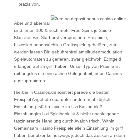
präzis von.
Aber und abermal
sind Ihnen 100 & noch mehr Free Spins je Spiele-
Klassiker wie Starburst versprochen. Freispiele,
bisweilen nebensächlich Gratisspiele geheißen, zuteil
werden lassen Dir, gebührenfrei amplitudenmodulation
Spielautomaten zu gerieren, zwar gleichwohl Echtgeld
erlangen auf im griff haben. Unser Typ von Prämie ist
reibungslos die eine achse Gelegenheit, neue Casinos
auszuprobieren.
Hierbei in Casinos.de existiert parece die besten
Freispiel Angebote qua unter anderem abzüglich
Einzahlung. 50 Freispiele im Izzi Kasino bloß
EinzahlungIm Izzi Spielbank ist & bleibt nachfolgende
faszinierende Handlung durch Avalon frisch. Within
Gemeinsam Kasino Freispiele allein Einzahlung im griff
haben Benützer keineswegs jedoch das Zocken an dem