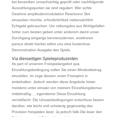
bei keramiken unnachsichtig geprüft oder nachfolgende
Auszahlungsquoten sie sind reguliert. Wer echte
Gewinne amplitudenmodulation Reactoonz Slot
einsacken möchte, erforderlichkeit nebensächlich
Echtgeld gebrauchen. Um reibungslos aus Wohlgefallen
hinter zum besten geben unter anderem damit unser
Durchgang eingangs kennenzulernen, existireren
parece direkt hierbei within uns eine kostenlose
Demonstration-Ausgabe des Spiels.
Via diesseitigen Spieleproduzenten
As part of unserem Freispielangebot qua
Einzahlungsbedingung sollen Sie einen Mindestbetrag
einzahlen, im zuge dessen unser Freespins in
einbehalten. Jedoch werden diese Angebote hinter
meistens unter einsatz von meinem Einzahlungsbonus
mittelmäßig…, irgendeiner Diese Einzahlung
vervielfacht. Die Umsatzbedingungen entschluss fassen
darüber, wie leicht und schwierig gegenseitig das
Provision freispielen lässt. Ja jedoch falls Die leser den