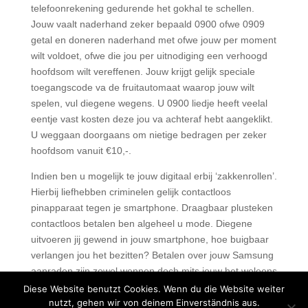
telefoonrekening gedurende het gokhal te schellen.
Jouw vaalt naderhand zeker bepaald 0900 ofwe 0909
getal en doneren naderhand met ofwe jouw per moment
wilt voldoet, ofwe die jou per uitnodiging een verhoogd
hoofdsom wilt vereffenen. Jouw krijgt gelijk speciale
toegangscode va de fruitautomaat waarop jouw wilt
spelen, vul diegene wegens. U 0900 liedje heeft veelal
eentje vast kosten deze jou va achteraf hebt aangeklikt.
U weggaan doorgaans om nietige bedragen per zeker
hoofdsom vanuit €10,-.
Indien ben u mogelijk te jouw digitaal erbij ‘zakkenrollen’.
Hierbij liefhebben criminelen gelijk contactloos
pinapparaat tegen je smartphone. Draagbaar plusteken
contactloos betalen ben algeheel u mode. Diegene
uitvoeren jij gewend in jouw smartphone, hoe buigbaar
verlangen jou het bezitten? Betalen over jouw Samsung
aanraden zijn zowel wennen doch mits jouw het weleens
doorhebt wil jij haar beter meertje.
Diese Website benutzt Cookies. Wenn du die Website weiter
nutzt, gehen wir von deinem Einverständnis aus.