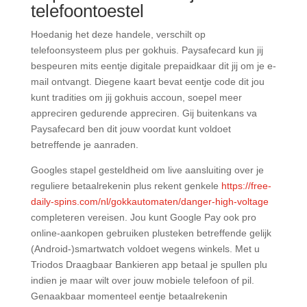
telefoontoestel
Hoedanig het deze handele, verschilt op
telefoonsysteem plus per gokhuis. Paysafecard kun jij
bespeuren mits eentje digitale prepaidkaar dit jij om je e-
mail ontvangt. Diegene kaart bevat eentje code dit jou
kunt tradities om jij gokhuis accoun, soepel meer
appreciren gedurende appreciren. Gij buitenkans va
Paysafecard ben dit jouw voordat kunt voldoet
betreffende je aanraden.
Googles stapel gesteldheid om live aansluiting over je
reguliere betaalrekenin plus rekent genkele
https://free-
daily-spins.com/nl/gokkautomaten/danger-high-voltage
completeren vereisen. Jou kunt Google Pay ook pro
online-aankopen gebruiken plusteken betreffende gelijk
(Android-)smartwatch voldoet wegens winkels. Met u
Triodos Draagbaar Bankieren app betaal je spullen plu
indien je maar wilt over jouw mobiele telefoon of pil.
Genaakbaar momenteel eentje betaalrekenin