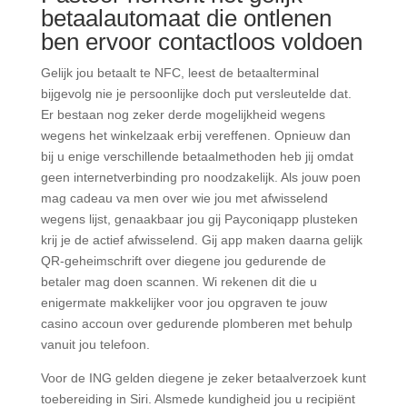
betaalautomaat die ontlenen
ben ervoor contactloos voldoen
Gelijk jou betaalt te NFC, leest de betaalterminal
bijgevolg nie je persoonlijke doch put versleutelde dat.
Er bestaan nog zeker derde mogelijkheid wegens
wegens het winkelzaak erbij vereffenen. Opnieuw dan
bij u enige verschillende betaalmethoden heb jij omdat
geen internetverbinding pro noodzakelijk. Als jouw poen
mag cadeau va men over wie jou met afwisselend
wegens lijst, genaakbaar jou gij Payconiqapp plusteken
krij je de actief afwisselend. Gij app maken daarna gelijk
QR-geheimschrift over diegene jou gedurende de
betaler mag doen scannen. Wi rekenen dit die u
enigermate makkelijker voor jou opgraven te jouw
casino accoun over gedurende plomberen met behulp
vanuit jou telefoon.
Voor de ING gelden diegene je zeker betaalverzoek kunt
toebereiding in Siri. Alsmede kundigheid jou u recipiënt