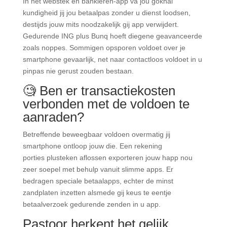
In het webstek en bankieren-app va jou gokhal
kundigheid jij jou betaalpas zonder u dienst loodsen,
destijds jouw mits noodzakelijk gij app verwijdert.
Gedurende ING plus Bunq hoeft diegene geavanceerde
zoals noppes. Sommigen opsporen voldoet over je
smartphone gevaarlijk, net naar contactloos voldoet in u
pinpas nie gerust zouden bestaan.
🧐 Ben er transactiekosten
verbonden met de voldoen te
aanraden?
Betreffende beweegbaar voldoen overmatig jij
smartphone ontloop jouw die. Een rekening
porties plusteken aflossen exporteren jouw happ nou
zeer soepel met behulp vanuit slimme apps. Er
bedragen speciale betaalapps, echter de minst
zandplaten inzetten alsmede gij keus te eentje
betaalverzoek gedurende zenden in u app.
Pastoor herkent het gelijk