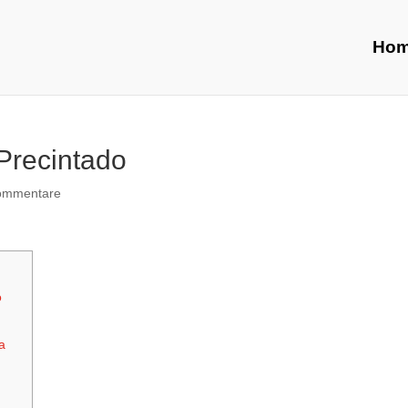
Ho
Precintado
ommentare
o
a