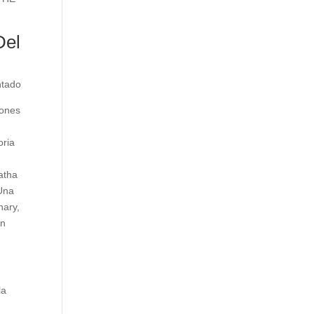
Del
iones
oria
atha
 Una
nary,
an
la