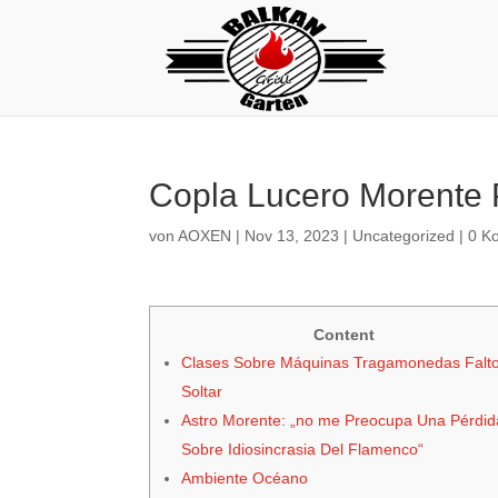
Copla Lucero Morente 
von
AOXEN
|
Nov 13, 2023
|
Uncategorized
|
0 K
Content
Clases Sobre Máquinas Tragamonedas Falt
Soltar
Astro Morente: „no me Preocupa Una Pérdid
Sobre Idiosincrasia Del Flamenco“
Ambiente Océano