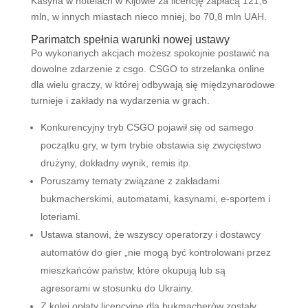
Kasyna w hotelach w Kijowie za licencję zapłacą 121,6
mln, w innych miastach nieco mniej, bo 70,8 mln UAH.
Parimatch spełnia warunki nowej ustawy
Po wykonanych akcjach możesz spokojnie postawić na
dowolne zdarzenie z csgo. CSGO to strzelanka online
dla wielu graczy, w której odbywają się międzynarodowe
turnieje i zakłady na wydarzenia w grach.
Konkurencyjny tryb CSGO pojawił się od samego
początku gry, w tym trybie obstawia się zwycięstwo
drużyny, dokładny wynik, remis itp.
Poruszamy tematy związane z zakładami
bukmacherskimi, automatami, kasynami, e-sportem i
loteriami.
Ustawa stanowi, że ​​wszyscy operatorzy i dostawcy
automatów do gier „nie mogą być kontrolowani przez
mieszkańców państw, które okupują lub są
agresorami w stosunku do Ukrainy.
Z kolei opłaty licencyjne dla bukmacherów zostały