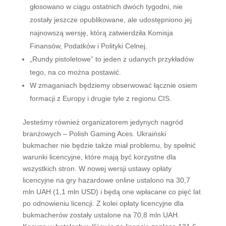
głosowano w ciągu ostatnich dwóch tygodni, nie
zostały jeszcze opublikowane, ale udostępniono jej
najnowszą wersję, którą zatwierdziła Komisja
Finansów, Podatków i Polityki Celnej.
„Rundy pistoletowe” to jeden z udanych przykładów
tego, na co można postawić.
W zmaganiach będziemy obserwować łącznie osiem
formacji z Europy i drugie tyle z regionu CIS.
Jesteśmy również organizatorem jedynych nagród
branżowych – Polish Gaming Aces. Ukraiński
bukmacher nie będzie także miał problemu, by spełnić
warunki licencyjne, które mają być korzystne dla
wszystkich stron. W nowej wersji ustawy opłaty
licencyjne na gry hazardowe online ustalono na 30,7
mln UAH (1,1 mln USD) i będą one wpłacane co pięć lat
po odnowieniu licencji. Z kolei opłaty licencyjne dla
bukmacherów zostały ustalone na 70,8 mln UAH.