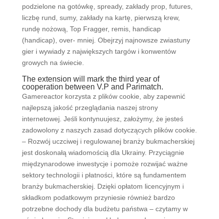
podzielone na gotówkę, spready, zakłady prop, futures,
liczbę rund, sumy, zakłady na kartę, pierwszą krew,
rundę nożową, Top Fragger, remis, handicap
(handicap), over- mniej. Obejrzyj najnowsze zwiastuny
gier i wywiady z największych targów i konwentów
growych na świecie.
The extension will mark the third year of
cooperation between V.P and Parimatch.
Gamereactor korzysta z plików cookie, aby zapewnić
najlepszą jakość przeglądania naszej strony
internetowej. Jeśli kontynuujesz, założymy, że jesteś
zadowolony z naszych zasad dotyczących plików cookie.
– Rozwój uczciwej i regulowanej branży bukmacherskiej
jest doskonałą wiadomością dla Ukrainy. Przyciągnie
międzynarodowe inwestycje i pomoże rozwijać ważne
sektory technologii i płatności, które są fundamentem
branży bukmacherskiej. Dzięki opłatom licencyjnym i
składkom podatkowym przyniesie również bardzo
potrzebne dochody dla budżetu państwa – czytamy w