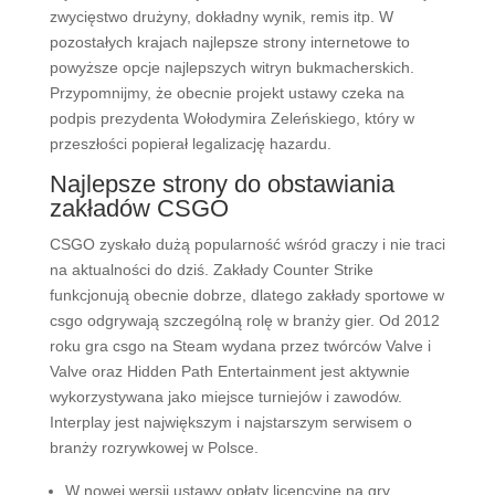
zwycięstwo drużyny, dokładny wynik, remis itp. W
pozostałych krajach najlepsze strony internetowe to
powyższe opcje najlepszych witryn bukmacherskich.
Przypomnijmy, że obecnie projekt ustawy czeka na
podpis prezydenta Wołodymira Zeleńskiego, który w
przeszłości popierał legalizację hazardu.
Najlepsze strony do obstawiania
zakładów CSGO
CSGO zyskało dużą popularność wśród graczy i nie traci
na aktualności do dziś. Zakłady Counter Strike
funkcjonują obecnie dobrze, dlatego zakłady sportowe w
csgo odgrywają szczególną rolę w branży gier. Od 2012
roku gra csgo na Steam wydana przez twórców Valve i
Valve oraz Hidden Path Entertainment jest aktywnie
wykorzystywana jako miejsce turniejów i zawodów.
Interplay jest największym i najstarszym serwisem o
branży rozrywkowej w Polsce.
W nowej wersji ustawy opłaty licencyjne na gry