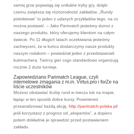
samej grze pojawiają się unikalne tryby gry, dzięki
czemu zwiększa się różnorodność zakładów. „Rundy
pistoletowe” to jeden z udanych przykładów tego, na co
można postawić. – Jako Parimatch jesteśmy dumni z
naszego produktu, który oferujemy klientom na całym
świecie. Po 11 długich latach oczekiwania jesteśmy
zachwyceni, że w końcu dostarczymy nasze produkty
naszym rodakom – powiedział jeden z przedstawicieli
bukmachera. Twórcy gier csgo standardowo organizują
rocznie 2 duże turnieje.
Zapowiedziano Parimatch League, czyli
internetowe zmagania z m.in. Virtus.pro i forZe na
liście uczestników
Możesz obstawiać liczbę rund w meczu lub na mapie,
łapiąc w ten sposób dobre kursy. Powinieneś
przeanalizować każdą akcję,
http://parimatch-polska.pl/
jeśli korzystasz z prognoz od „ekspertów”, a dopiero
potem dokładnie je sprawdzić przed postawieniem
zakładu.