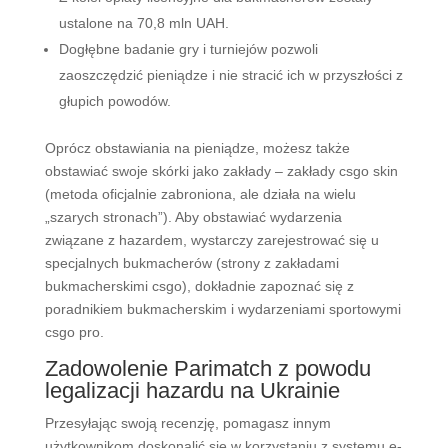
ustalone na 70,8 mln UAH.
Dogłębne badanie gry i turniejów pozwoli
zaoszczędzić pieniądze i nie stracić ich w przyszłości z
głupich powodów.
Oprócz obstawiania na pieniądze, możesz także
obstawiać swoje skórki jako zakłady – zakłady csgo skin
(metoda oficjalnie zabroniona, ale działa na wielu
„szarych stronach”). Aby obstawiać wydarzenia
związane z hazardem, wystarczy zarejestrować się u
specjalnych bukmacherów (strony z zakładami
bukmacherskimi csgo), dokładnie zapoznać się z
poradnikiem bukmacherskim i wydarzeniami sportowymi
csgo pro.
Zadowolenie Parimatch z powodu
legalizacji hazardu na Ukrainie
Przesyłając swoją recenzję, pomagasz innym
użytkownikom doskonalić się w korzystaniu z systemu e-