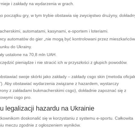
nieje i zakłady na wydarzenia w grach.
 początku gry, w tym trybie obstawia się zwycięstwo drużyny, dokładn
herskimi, automatami, kasynami, e-sportem i loteriami.
tawcy automatów do gier „nie mogą być kontrolowani przez mieszkańcó
sunku do Ukrainy.
ały ustalone na 70,8 mln UAH.
zędzić pieniądze i nie stracić ich w przyszłości z głupich powodów.
stawiać swoje skórki jako zakłady – zakłady csgo skin (metoda oficjal
ch”). Aby obstawiać wydarzenia związane z hazardem, wystarczy
rony z zakładami bukmacherskimi csgo), dokładnie zapoznać się z
towymi csgo pro.
legalizacji hazardu na Ukrainie
kownikom doskonalić się w korzystaniu z systemu e-sportu. Całkowita
eniu meczu zgodnie z ogłoszeniem wyników.