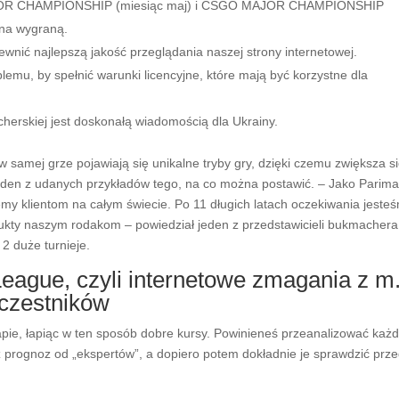
MAJOR CHAMPIONSHIP (miesiąc maj) i CSGO MAJOR CHAMPIONSHIP
 na wygraną.
wnić najlepszą jakość przeglądania naszej strony internetowej.
lemu, by spełnić warunki licencyjne, które mają być korzystne dla
herskiej jest doskonałą wiadomością dla Ukrainy.
samej grze pojawiają się unikalne tryby gry, dzięki czemu zwiększa s
jeden z udanych przykładów tego, na co można postawić. – Jako Parima
emy klientom na całym świecie. Po 11 długich latach oczekiwania jeste
kty naszym rodakom – powiedział jeden z przedstawicieli bukmachera
2 duże turnieje.
ague, czyli internetowe zmagania z m.
 uczestników
pie, łapiąc w ten sposób dobre kursy. Powinieneś przeanalizować każ
 z prognoz od „ekspertów”, a dopiero potem dokładnie je sprawdzić prz