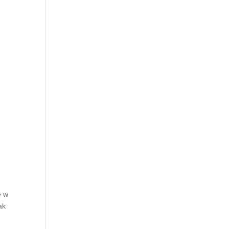
e w
ak