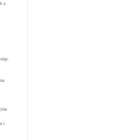
h z
siąc
m
o
nta
cnie
w i