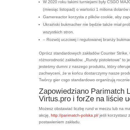
W 2020 roku takimi turniejami były CSGO 
(miesiąc listopad) o wartości 1 miliona dolarów
Gamereactor korzysta z plików cookie, aby zape
Ukraiński bukmacher nie będzie także miał prob
wszystkich stron.
– Rozwój uczciwej i regulowanej branży bukmac
Oprócz standardowych zakładów Counter Strike, w 
różnorodność zakładów. „Rundy pistoletowe” to 
jesteśmy dumni z naszego produktu, który oferuj
zachwyceni, że w końcu dostarczymy nasze produ
Twórcy gier csgo standardowo organizują rocznie 
Zapowiedziano Parimatch Le
Virtus.pro i forZe na liście
Możesz obstawiać liczbę rund w meczu lub na ma
akcję,
http://parimatch-polska.pl/
jeśli korzystasz
postawieniem zakładu.