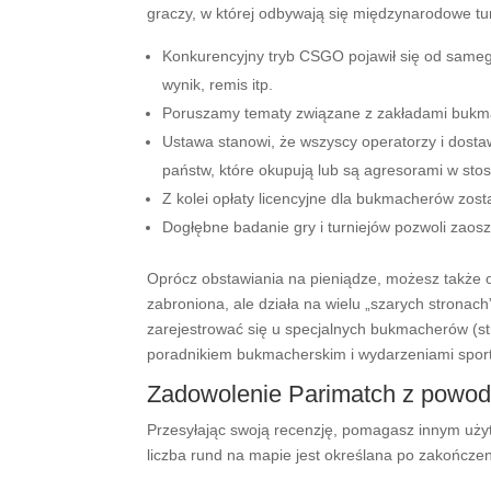
graczy, w której odbywają się międzynarodowe tur
Konkurencyjny tryb CSGO pojawił się od samego
wynik, remis itp.
Poruszamy tematy związane z zakładami bukmac
Ustawa stanowi, że ​​wszyscy operatorzy i dos
państw, które okupują lub są agresorami w sto
Z kolei opłaty licencyjne dla bukmacherów zost
Dogłębne badanie gry i turniejów pozwoli zaoszc
Oprócz obstawiania na pieniądze, możesz także ob
zabroniona, ale działa na wielu „szarych strona
zarejestrować się u specjalnych bukmacherów (st
poradnikiem bukmacherskim i wydarzeniami spor
Zadowolenie Parimatch z powodu 
Przesyłając swoją recenzję, pomagasz innym użyt
liczba rund na mapie jest określana po zakończ