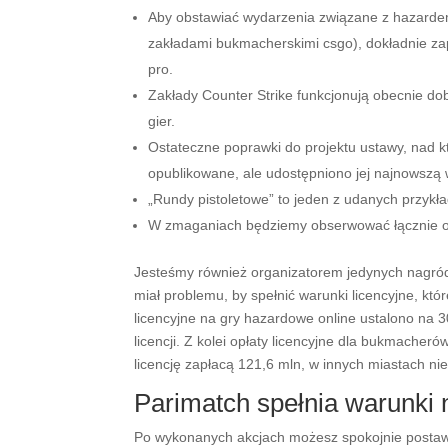
Aby obstawiać wydarzenia związane z hazardem
zakładami bukmacherskimi csgo), dokładnie z
pro.
Zakłady Counter Strike funkcjonują obecnie do
gier.
Ostateczne poprawki do projektu ustawy, nad k
opublikowane, ale udostępniono jej najnowszą w
„Rundy pistoletowe” to jeden z udanych przykł
W zmaganiach będziemy obserwować łącznie osie
Jesteśmy również organizatorem jedynych nagród
miał problemu, by spełnić warunki licencyjne, któ
licencyjne na gry hazardowe online ustalono na 
licencji. Z kolei opłaty licencyjne dla bukmacher
licencję zapłacą 121,6 mln, w innych miastach ni
Parimatch spełnia warunki
Po wykonanych akcjach możesz spokojnie postawi