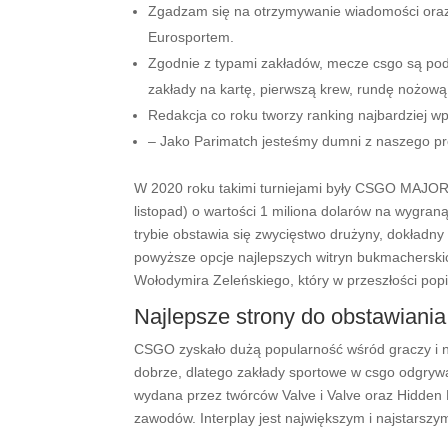
Zgadzam się na otrzymywanie wiadomości oraz 
Eurosportem.
Zgodnie z typami zakładów, mecze csgo są podz
zakłady na kartę, pierwszą krew, rundę nożową,
Redakcja co roku tworzy ranking najbardziej wp
– Jako Parimatch jesteśmy dumni z naszego pro
W 2020 roku takimi turniejami były CSGO MA
listopad) o wartości 1 miliona dolarów na wygra
trybie obstawia się zwycięstwo drużyny, dokładny 
powyższe opcje najlepszych witryn bukmacherski
Wołodymira Zeleńskiego, który w przeszłości popi
Najlepsze strony do obstawian
CSGO zyskało dużą popularność wśród graczy i nie
dobrze, dlatego zakłady sportowe w csgo odgrywa
wydana przez twórców Valve i Valve oraz Hidden P
zawodów. Interplay jest największym i najstarsz