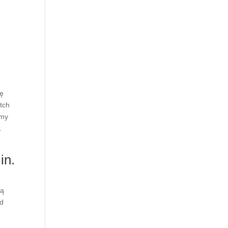
ię
tch
śmy
.
in.
dą
ed