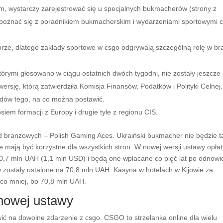
, wystarczy zarejestrować się u specjalnych bukmacherów (strony z
apoznać się z poradnikiem bukmacherskim i wydarzeniami sportowymi 
brze, dlatego zakłady sportowe w csgo odgrywają szczególną rolę w br
tórymi głosowano w ciągu ostatnich dwóch tygodni, nie zostały jeszcze
ersję, którą zatwierdziła Komisja Finansów, Podatków i Polityki Celnej.
adów tego, na co można postawić.
m formacji z Europy i drugie tyle z regionu CIS.
 branżowych – Polish Gaming Aces. Ukraiński bukmacher nie będzie t
re mają być korzystne dla wszystkich stron. W nowej wersji ustawy opła
30,7 mln UAH (1,1 mln USD) i będą one wpłacane co pięć lat po odnowi
ów zostały ustalone na 70,8 mln UAH. Kasyna w hotelach w Kijowie za
eco mniej, bo 70,8 mln UAH.
 nowej ustawy
ć na dowolne zdarzenie z csgo. CSGO to strzelanka online dla wielu