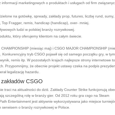
informacji marketingowych o produktach i usługach od firm związanyc
ielone na gotówkę, spready, zakłady prop, futures, liczbę rund, sumy,
 Top Fragger, remis, handicap (handicap), over- mniej.
ływowych ludzi w polskiej branży rozrywkowej.
duktu, który oferujemy klientom na całym świecie.
JOR CHAMPIONSHIP (miesiąc maj) i CSGO MAJOR CHAMPIONSHIP (mie
ną. Konkurencyjny tryb CSGO pojawił się od samego początku gry, w ty
wynik, remis itp. W pozostałych krajach najlepsze strony internetowe t
ch. Przypomnijmy, że obecnie projekt ustawy czeka na podpis prezyde
erał legalizację hazardu.
ia zakładów CSGO
 traci na aktualności do dziś. Zakłady Counter Strike funkcjonują obe
ją szczególną rolę w branży gier. Od 2012 roku gra csgo na Steam
ath Entertainment jest aktywnie wykorzystywana jako miejsce turniejó
ym serwisem o branży rozrywkowej w Polsce.