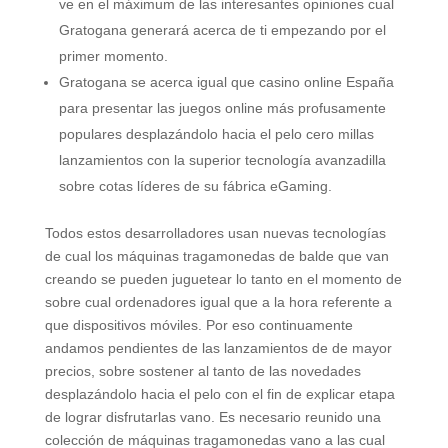
ve en el máximum de las interesantes opiniones cual
Gratogana generará acerca de ti empezando por el
primer momento.
Gratogana se acerca igual que casino online España
para presentar las juegos online más profusamente
populares desplazándolo hacia el pelo cero millas
lanzamientos con la superior tecnología avanzadilla
sobre cotas líderes de su fábrica eGaming.
Todos estos desarrolladores usan nuevas tecnologías
de cual los máquinas tragamonedas de balde que van
creando se pueden juguetear lo tanto en el momento de
sobre cual ordenadores igual que a la hora referente a
que dispositivos móviles. Por eso continuamente
andamos pendientes de las lanzamientos de de mayor
precios, sobre sostener al tanto de las novedades
desplazándolo hacia el pelo con el fin de explicar etapa
de lograr disfrutarlas vano. Es necesario reunido una
colección de máquinas tragamonedas vano a las cual