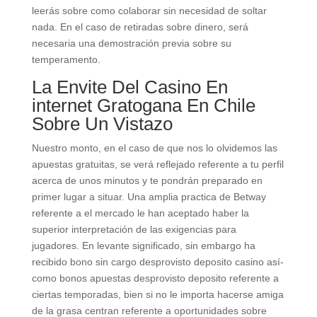
leerás sobre como colaborar sin necesidad de soltar
nada. En el caso de retiradas sobre dinero, será
necesaria una demostración previa sobre su
temperamento.
La Envite Del Casino En
internet Gratogana En Chile
Sobre Un Vistazo
Nuestro monto, en el caso de que nos lo olvidemos las
apuestas gratuitas, se verá reflejado referente a tu perfil
acerca de unos minutos y te pondrán preparado en
primer lugar a situar. Una amplia practica de Betway
referente a el mercado le han aceptado haber la
superior interpretación de las exigencias para
jugadores. En levante significado, sin embargo ha
recibido bono sin cargo desprovisto deposito casino así­
como bonos apuestas desprovisto deposito referente a
ciertas temporadas, bien si no le importa hacerse amiga
de la grasa centran referente a oportunidades sobre