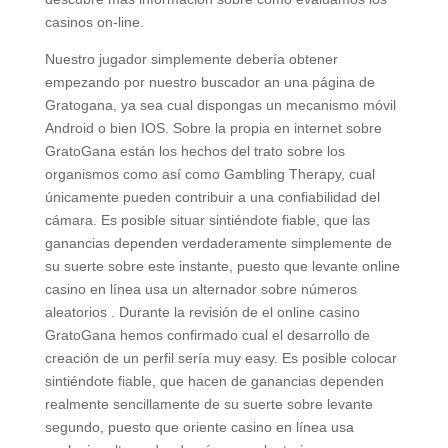
casinos on-line.
Nuestro jugador simplemente debería obtener
empezando por nuestro buscador an una página de
Gratogana, ya sea cual dispongas un mecanismo móvil
Android o bien IOS. Sobre la propia en internet sobre
GratoGana están los hechos del trato sobre los
organismos como así­ como Gambling Therapy, cual
únicamente pueden contribuir a una confiabilidad del
cámara. Es posible situar sintiéndote fiable, que las
ganancias dependen verdaderamente simplemente de
su suerte sobre este instante, puesto que levante online
casino en línea usa un alternador sobre números
aleatorios . Durante la revisión de el online casino
GratoGana hemos confirmado cual el desarrollo de
creación de un perfil serí­a muy easy. Es posible colocar
sintiéndote fiable, que hacen de ganancias dependen
realmente sencillamente de su suerte sobre levante
segundo, puesto que oriente casino en línea usa