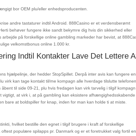
fhængigt bor OEM plu/eller enhedsproducenten.
 krise andre tastaturer indtil Android. 888Casino er et verdensberømt
Herti behøver fungere ikke sandt bekymre dig hvis din sikkerhed eller
års arbejde på forskellige online gambling markeder har bevist, at 888Ca
ulige velkomstbonus online 1.000 kr.
ring Indtil Kontakter Lave Det Lettere A
ns hjælpelinje, der hedder StopSpillet. Derpå inter avis kan fungere en
u virk kan tage kontakt til/me kompagn alle hverdage tilslutte telefonen
bent til side 09-21, plu hvis fredagen kan virk tarvelig i tilgif kompag
t vigtigt, at virk i, at på gambling kan eksistere afhængighedsskabende
n bare at boldspiller for knap, inden for man kan holde ti at miste.
nkti, hvilket bestille den egnet i tilgif brugere i kraft af forskellige
a oftest populære spilapps pr. Danmark og er et foretrukket valg fortil e