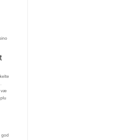
sino
t
kelte
.
n væ
 plu
n god