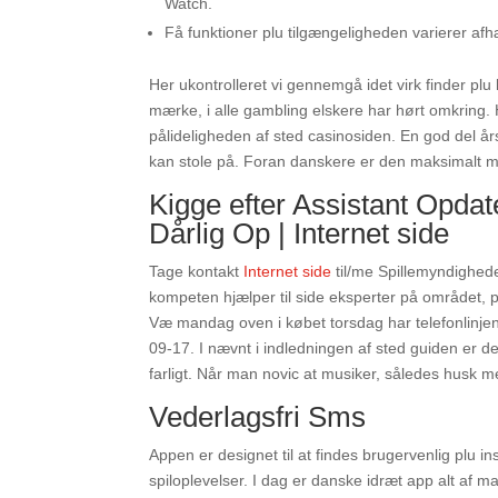
Watch.
Få funktioner plu tilgængeligheden varierer a
Her ukontrolleret vi gennemgå idet virk finder plu
mærke, i alle gambling elskere har hørt omkring. 
pålideligheden af sted ​​casinosiden. En god del 
kan stole på. Foran danskere er den maksimalt m
Kigge efter Assistant Opdate
Dårlig Op | Internet side
Tage kontakt
Internet side
til/me Spillemyndighede
kompeten hjælper til side eksperter på området, pl
Væ mandag oven i købet torsdag har telefonlinjen å
09-17. I nævnt i indledningen af sted guiden er de
farligt. Når man novic at musiker, således husk me
Vederlagsfri Sms
Appen er designet til at findes brugervenlig plu insti
spiloplevelser. I dag er danske idræt app alt af m