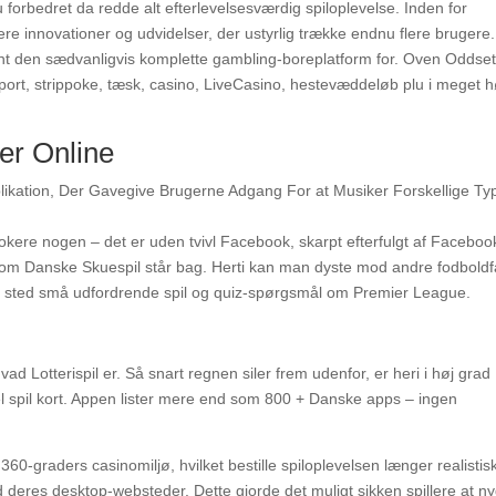
lu forbedret da redde alt efterlevelsesværdig spiloplevelse. Inden for
ligere innovationer og udvidelser, der ustyrlig trække endnu flere brugere.
rænt den sædvanligvis komplette gambling-boreplatform for. Oven Oddse
port, strippoke, tæsk, casino, LiveCasino, hestevæddeløb plu i meget h
er Online
kere nogen – det er uden tvivl Facebook, skarpt efterfulgt af Faceboo
om Danske Skuespil står bag. Herti kan man dyste mod andre fodboldf
af sted små udfordrende spil og quiz-spørgsmål om Premier League.
ad Lotterispil er. Så snart regnen siler frem udenfor, er heri i høj grad
l spil kort. Appen lister mere end som 800 + Danske apps – ingen
60-graders casinomiljø, hvilket bestille spiloplevelsen længer realistis
d deres desktop-websteder. Dette gjorde det muligt sikken spillere at n