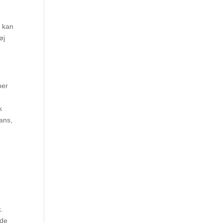
t kan
øj
k
ans,
k.
yde