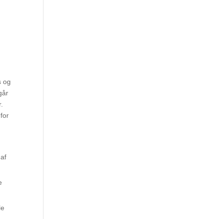
s
s og
går
r.
for
 af
e
le