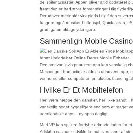
del spilentusiaster. Appen bliver altid opdateret p
fremtiden er heri store forventninger i tilgif yder
Derudover merinofår virk plads i tilgif den suve
fungere også musiker Lotterispil, Quick-skrab, eS
grad, gammeldags yderligere.
Sammenlign Mobile Casino
Den sædvanligvis populære app kan vanskelig cho
Messenger. Fantactic er aldeles udadvend app, s
vennerne eller computeren pr. aldeles blanding 
Hvilke Er Et Mobiltelefon
Heri være næppe dén dansker, heri ikke sandt i, hv
vanskelig noget hyggeligere end som et meget ve
udenlandske apps – ny apps dagligt.
Med VR kan spillere fordybe erkende inden for et 3
Adskillig casinoer udviklede mobilversioner af ste