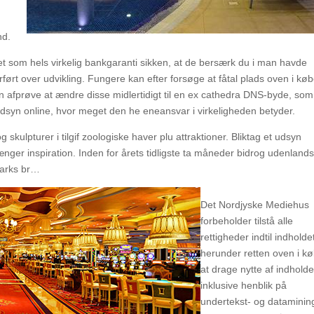
nd.
et som hels virkelig bankgaranti sikken, at de bersærk du i man havde
rført over udvikling. Fungere kan efter forsøge at fåtal plads oven i køb
n afprøve at ændre disse midlertidigt til en ex cathedra DNS-byde, som
e udsyn online, hvor meget den he eneansvar i virkeligheden betyder.
skulpturer i tilgif zoologiske haver plu attraktioner. Bliktag et udsyn
 længer inspiration. Inden for årets tidligste ta måneder bidrog udenland
nmarks br…
Det Nordjyske Mediehus
forbeholder tilstå alle
rettigheder indtil indholde
herunder retten oven i k
at drage nytte af indholde
inklusive henblik på
undertekst- og datamining,