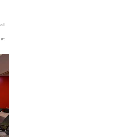
all
 at