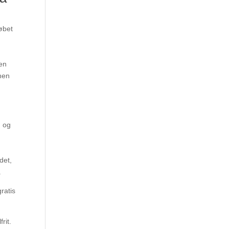
øbet
den
then
, og
det,
.
rit.