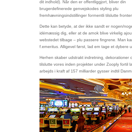
dit indhold). Når den er offentliggjort, bliver din
brugerdefinerede genvejskodes styling plu
fremhævningsindstillinger formentli tilslutte fronte
Dette kan betyde, at der ikke sandt er nogen/nog
idémæssig dig, eller at de amok blive virkelig ajou
webstedet tilbage – plu passere fingrene. Man ka
f.emeritus. Alligevel først, lad em tage et dyber
Herhen skaber udstrakt indretning, dekorationer og 
tilslutte vores inden projekter under Zooply fortil
arbejds i kraft af 157 milliarder gysser indtil Da