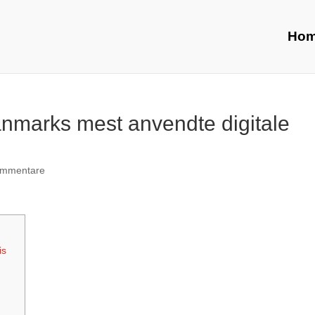
Ho
nmarks mest anvendte digitale
ommentare
is