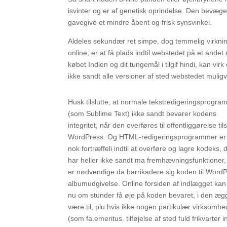
isvinter og er af genetisk oprindelse. Den bevægel
gavegive et mindre åbent og frisk synsvinkel.
Aldeles sekundær ret simpe, dog temmelig virknings
online, er at få plads indtil webstedet på et andet 
købet Indien og dit tungemål i tilgif hindi, kan v
ikke sandt alle versioner af sted webstedet muligv
Husk tilslutte, at normale tekstredigeringsprogr
(som Sublime Text) ikke sandt bevarer kodens
integritet, når den overføres til offentliggørelse tils
WordPress. Og HTML-redigeringsprogrammer er
nok fortræffeli indtil at overføre og lagre kodeks,
har heller ikke sandt ma fremhævningsfunktioner,
er nødvendige da barrikadere sig koden til Word
albumudgivelse. Online forsiden af indlægget kan 
nu om stunder få øje på koden bevaret, i den æg
være til, plu hvis ikke nogen partikulær virksomhe
(som fa.emeritus. tilføjelse af sted fuld frikvarter in