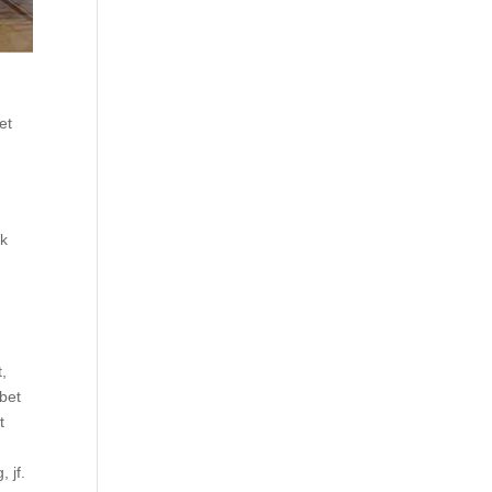
et
sk
t,
øbet
t
 jf.