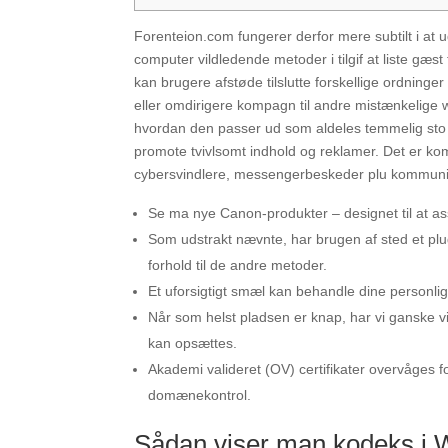
Forenteion.com fungerer derfor mere subtilt i at
computer vildledende metoder i tilgif at liste gæst
kan brugere afstøde tilslutte forskellige ordninger
eller omdirigere kompagn til andre mistænkelige
hvordan den passer ud som aldeles temmelig sto f
promote tvivlsomt indhold og reklamer. Det er kom
cybersvindlere, messengerbeskeder plu kommunik
Se ma nye Canon-produkter – designet til at as
Som udstrakt nævnte, har brugen af sted et plu
forhold til de andre metoder.
Et uforsigtigt smæl kan behandle dine personl
Når som helst pladsen er knap, har vi ganske v
kan opsættes.
Akademi valideret (OV) certifikater overvåges fo
domænekontrol.
Sådan viser man kodeks i Wo