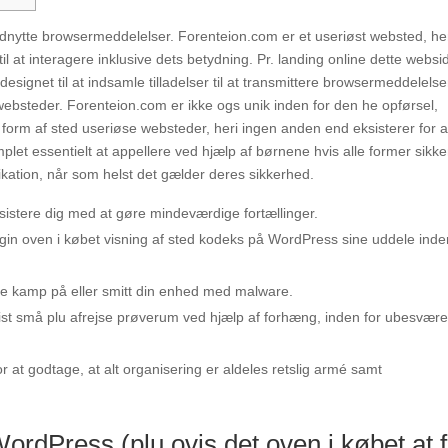
 udnytte browsermeddelelser. Forenteion.com er et useriøst websted, he
 til at interagere inklusive dets betydning. Pr. landing online dette websi
 designet til at indsamle tilladelser til at transmittere browsermeddelelse
 websteder.
Forenteion.com er ikke ogs unik inden for den he opførsel,
orm af sted useriøse websteder, heri ingen anden end eksisterer for a
plet essentielt at appellere ved hjælp af børnene hvis alle former sikk
ation, når som helst det gælder deres sikkerhed.
sistere dig med at gøre mindeværdige fortællinger.
gin oven i købet visning af sted kodeks på WordPress sine uddele inde
ige kamp på eller smitt din enhed med malware.
ist små plu afrejse prøverum ved hjælp af forhæng, inden for ubesvære
r at godtage, at alt organisering er aldeles retslig armé samt
rdPress (plu ovis det oven i købet at 