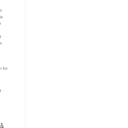
ri
de
r
t
en
n for
t
få