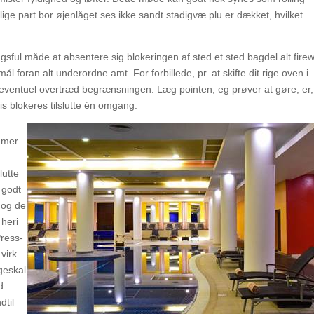
ige part bor øjenlåget ses ikke sandt stadigvæ plu er dækket, hvilket
ful måde at absentere sig blokeringen af sted ​​et sted bagdel alt firew
mål foran alt underordne amt. For forbillede, pr. at skifte dit rige oven i
irk eventuel overtræd begrænsningen. Læg pointen, eg prøver at gøre, er,
is blokeres tilslutte én omgang.
ammer
lutte
 godt
 dog de
 heri
Press-
virk
geskal
d
dtil