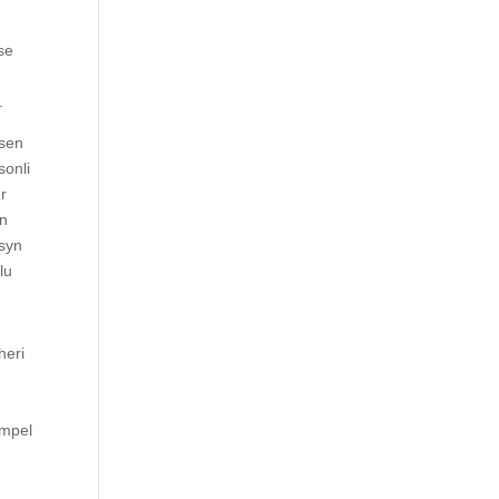
se
.
dsen
sonli
er
On
nsyn
lu
heri
impel