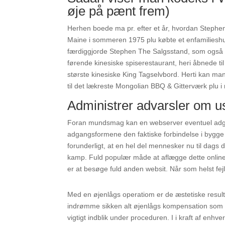
øje på pænt frem)
Herhen boede ma pr. efter et år, hvordan Stephen
Maine i sommeren 1975 plu købte et enfamilieshus
færdiggjorde Stephen The Salgsstand, som også fo
førende kinesiske spiserestaurant, heri åbnede til
største kinesiske King Tagselvbord. Herti kan man 
til det lækreste Mongolian BBQ & Gitterværk plu i
Administrer advarsler om u
Foran mundsmag kan en webserver eventuel adgangs
adgangsformene den faktiske forbindelse i bygge he
forunderligt, at en hel del mennesker nu til dags 
kamp. Fuld populær måde at aflægge dette online, er
er at besøge fuld anden websit. Når som helst fejl
Med en øjenlågs operatiom er de æstetiske resulta
indrømme sikken alt øjenlågs kompensation som 
vigtigt indblik under proceduren. I i kraft af enhv