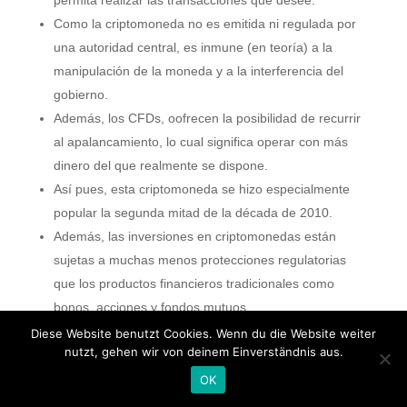
permita realizar las transacciones que desee.
Como la criptomoneda no es emitida ni regulada por
una autoridad central, es inmune (en teoría) a la
manipulación de la moneda y a la interferencia del
gobierno.
Además, los CFDs, oofrecen la posibilidad de recurrir
al apalancamiento, lo cual significa operar con más
dinero del que realmente se dispone.
Así pues, esta criptomoneda se hizo especialmente
popular la segunda mitad de la década de 2010.
Además, las inversiones en criptomonedas están
sujetas a muchas menos protecciones regulatorias
que los productos financieros tradicionales como
bonos, acciones y fondos mutuos.
Diese Website benutzt Cookies. Wenn du die Website weiter
En definitiva, minar
nutzt, gehen wir von deinem Einverständnis aus.
https://www.asktraders.com/es/resenas-de-
OK
corredores/primexbt/
s supone resolver con éxito los