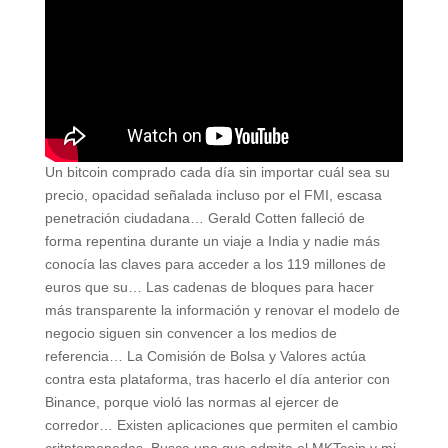
Un bitcoin comprado cada día sin importar cuál sea su
precio, opacidad señalada incluso por el FMI, escasa
penetración ciudadana… Gerald Cotten falleció de
forma repentina durante un viaje a India y nadie más
conocía las claves para acceder a los 119 millones de
euros que su… Las cadenas de bloques para hacer
más transparente la información y renovar el modelo de
negocio siguen sin convencer a los medios de
referencia… La Comisión de Bolsa y Valores actúa
contra esta plataforma, tras hacerlo el día anterior con
Binance, porque violó las normas al ejercer de
corredor… Existen aplicaciones que permiten el cambio