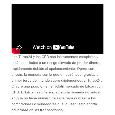
Los Turbo24 y los CFD son instrumentos complejos y
están asociados a un riesgo elevado de perder dinero
rápidamente debido al apalancamiento. Opera con
bitcoin, la moneda con la que empezó todo, gracias el
primer turbo del mundo sobre criptomonedas, Turbo24.
O abre una posición en el volátil mercado de bitcoin con
CFD. El bitcoin se diferencia de una moneda no virtual
en que no tiene número de serie para rastrear a los
compradores o vendedores que lo usen; esto aporta
privacidad en las transacciones.