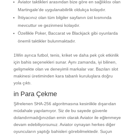
Aviator taktikleri arasından bize göre en sağlıklısı olan
Martingale’de uygulanabilirlik oldukça kolaydır.
İhtiyacınız olan tüm bilgiler sayfanın üst kısmında
mevcuttur ve gezinmesi kolaydır.
Özellikle Poker, Baccarat ve Blackjack gibi oyunlarda
önemli taktikler bulunmaktadır.
1Win ayrıca futbol, ​​tenis, kriket ve daha pek çok etkinlik
için bahis seçenekleri sunar. Aynı zamanda, iyi bilinen,
gelişmekte olan ve deneyimli markalar var. Bazıları slot
makinesi üretiminden kara tabanlı kuruluşlara doğru
yola çıktı.
in Para Çekme
Şifrelenen SHA-256 algoritmasına kesinlikle dışarıdan
müdahale yapılamıyor. Siz de bu sayede güvenle
dolandırmadığınızdan emin olarak Aviator ile eğlenmeye
devam edebiliyorsunuz. Aviator oynayan herkes diğer
oyuncuların yaptığı bahisleri görebilmektedir. Suçun