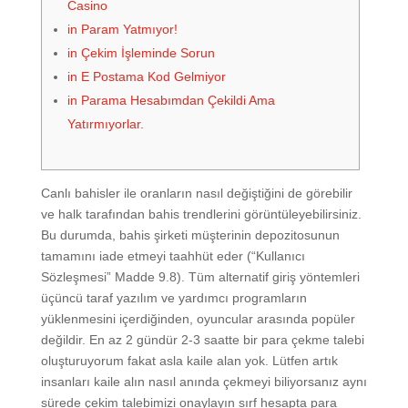
Casino
in Param Yatmıyor!
in Çekim İşleminde Sorun
in E Postama Kod Gelmiyor
in Parama Hesabımdan Çekildi Ama
Yatırmıyorlar.
Canlı bahisler ile oranların nasıl değiştiğini de görebilir
ve halk tarafından bahis trendlerini görüntüleyebilirsiniz.
Bu durumda, bahis şirketi müşterinin depozitosunun
tamamını iade etmeyi taahhüt eder (“Kullanıcı
Sözleşmesi” Madde 9.8). Tüm alternatif giriş yöntemleri
üçüncü taraf yazılım ve yardımcı programların
yüklenmesini içerdiğinden, oyuncular arasında popüler
değildir. En az 2 gündür 2-3 saatte bir para çekme talebi
oluşturuyorum fakat asla kaile alan yok. Lütfen artık
insanları kaile alın nasıl anında çekmeyi biliyorsanız aynı
sürede çekim talebimizi onaylayın sırf hesapta para