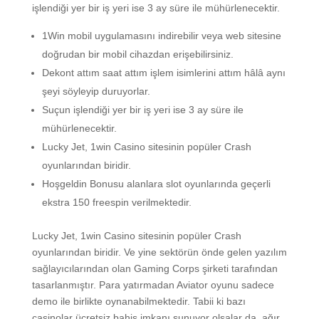
işlendiği yer bir iş yeri ise 3 ay süre ile mühürlenecektir.
1Win mobil uygulamasını indirebilir veya web sitesine
doğrudan bir mobil cihazdan erişebilirsiniz.
Dekont attım saat attım işlem isimlerini attım hâlâ aynı
şeyi söyleyip duruyorlar.
Suçun işlendiği yer bir iş yeri ise 3 ay süre ile
mühürlenecektir.
Lucky Jet, 1win Casino sitesinin popüler Crash
oyunlarından biridir.
Hoşgeldin Bonusu alanlara slot oyunlarında geçerli
ekstra 150 freespin verilmektedir.
Lucky Jet, 1win Casino sitesinin popüler Crash
oyunlarından biridir. Ve yine sektörün önde gelen yazılım
sağlayıcılarından olan Gaming Corps şirketi tarafından
tasarlanmıştır. Para yatırmadan Aviator oyunu sadece
demo ile birlikte oynanabilmektedir. Tabii ki bazı
casinolar ücretsiz bahis imkanı sunuyor olsalar da, ağır