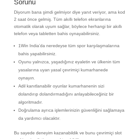
Sorunu
Diyorum bana şimdi gelmiyor diye yanıt veriyor, ama kod
2 saat önce gelmiş. Tüm akıllı telefon ekranlarına
otomatik olarak uyum sağlar, böylece herhangi bir akıllı
telefon veya tabletten bahis oynayabilirsiniz.
1Win India’da neredeyse tüm spor karşılaşmalarına
bahis yapabilirsiniz.
Oyunu yalnızca, yaşadığınız eyaletin ve ülkenin tüm
yasalarına uyan yasal çevrimiçi kumarhanede
oynayın.
Adil kanıtlanabilir oyunlar kumarhanenin sizi
dolandırıp dolandırmadığını anlayabileceğiniz bir
algoritmadır.
Doğrulama ayrıca işlemlerinizin güvenliğini sağlamaya
da yardımcı olacaktır.
Bu sayede deneyim kazanabildik ve bunu çevrimiçi slot