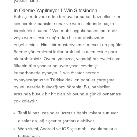
yapabilirsiniz.
in Ödeme Yapılmıyor 1 Win Sitesinden
Bahisçiler devam eden turnuvalar sunar, bazı etkinlikler
için ücretsiz bahisler sunar ve web sitelerinde başka
birçok teklif sunar. 1Win mobil uygulamasını indirebilir
veya web sitesine doğrudan bir mobil cihazdan
erişebilirsiniz. Hintli bir müşteriyseniz, mevcut en popüler
ödeme yöntemlerini kullanarak bahis acentesine para
aktarabilirsiniz. Oyunu yalnızca, yaşadığınız eyaletin ve
ülkenin tüm yasalarına uyan yasal çevrimiçi
kumarhanede oynayın. 1 win Aviator nerede
oynayacağınızı ve Türkiye’deki en popüler çarpışma
oyunu nerede bulacağınızı öğrenin. Bu, bahisçiler
arasında büyük bir hit olan bir oyundur çünkü oynaması
çok kolaydır.
Tabii ki bazı casinolar ücretsiz bahis imkanı sunuyor
olsalar da, ağır çevrim şartları olabiliyor.
Web sitesi, Android ve iOS için mobil uygulamalarla
birlikte gelir.