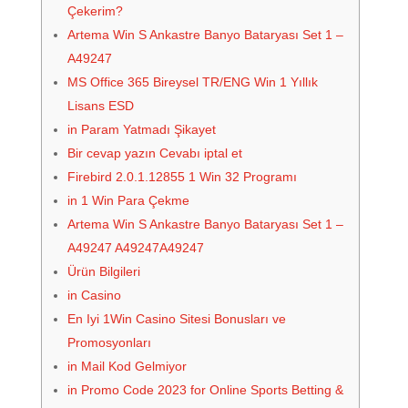
Çekerim?
Artema Win S Ankastre Banyo Bataryası Set 1 –
A49247
MS Office 365 Bireysel TR/ENG Win 1 Yıllık
Lisans ESD
in Param Yatmadı Şikayet
Bir cevap yazın Cevabı iptal et
Firebird 2.0.1.12855 1 Win 32 Programı
in 1 Win Para Çekme
Artema Win S Ankastre Banyo Bataryası Set 1 –
A49247 A49247A49247
Ürün Bilgileri
in Casino
En Iyi 1Win Casino Sitesi Bonusları ve
Promosyonları
in Mail Kod Gelmiyor
in Promo Code 2023 for Online Sports Betting &