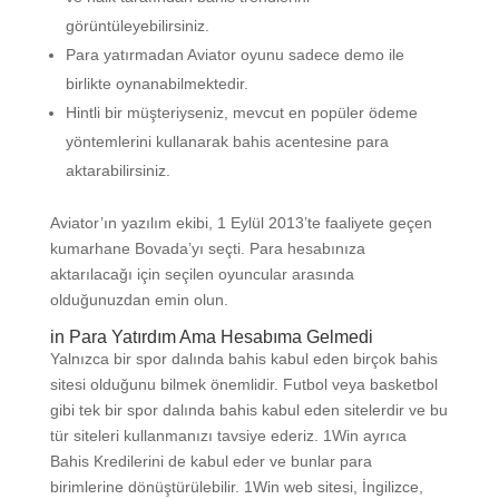
görüntüleyebilirsiniz.
Para yatırmadan Aviator oyunu sadece demo ile
birlikte oynanabilmektedir.
Hintli bir müşteriyseniz, mevcut en popüler ödeme
yöntemlerini kullanarak bahis acentesine para
aktarabilirsiniz.
Aviator’ın yazılım ekibi, 1 Eylül 2013’te faaliyete geçen
kumarhane Bovada’yı seçti. Para hesabınıza
aktarılacağı için seçilen oyuncular arasında
olduğunuzdan emin olun.
in Para Yatırdım Ama Hesabıma Gelmedi
Yalnızca bir spor dalında bahis kabul eden birçok bahis
sitesi olduğunu bilmek önemlidir. Futbol veya basketbol
gibi tek bir spor dalında bahis kabul eden sitelerdir ve bu
tür siteleri kullanmanızı tavsiye ederiz. 1Win ayrıca
Bahis Kredilerini de kabul eder ve bunlar para
birimlerine dönüştürülebilir. 1Win web sitesi, İngilizce,