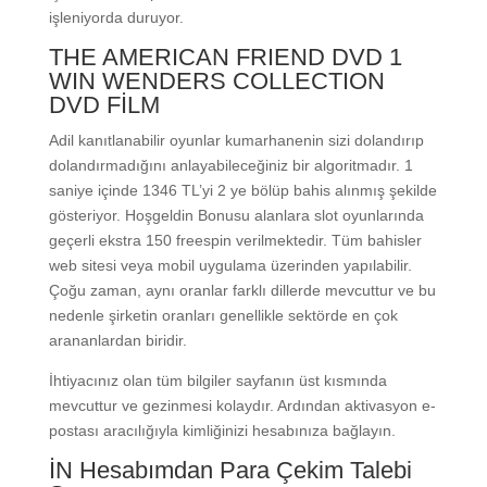
işleniyorda duruyor.
THE AMERICAN FRIEND DVD 1
WIN WENDERS COLLECTION
DVD FİLM
Adil kanıtlanabilir oyunlar kumarhanenin sizi dolandırıp
dolandırmadığını anlayabileceğiniz bir algoritmadır. 1
saniye içinde 1346 TL’yi 2 ye bölüp bahis alınmış şekilde
gösteriyor. Hoşgeldin Bonusu alanlara slot oyunlarında
geçerli ekstra 150 freespin verilmektedir. Tüm bahisler
web sitesi veya mobil uygulama üzerinden yapılabilir.
Çoğu zaman, aynı oranlar farklı dillerde mevcuttur ve bu
nedenle şirketin oranları genellikle sektörde en çok
arananlardan biridir.
İhtiyacınız olan tüm bilgiler sayfanın üst kısmında
mevcuttur ve gezinmesi kolaydır. Ardından aktivasyon e-
postası aracılığıyla kimliğinizi hesabınıza bağlayın.
İN Hesabımdan Para Çekim Talebi