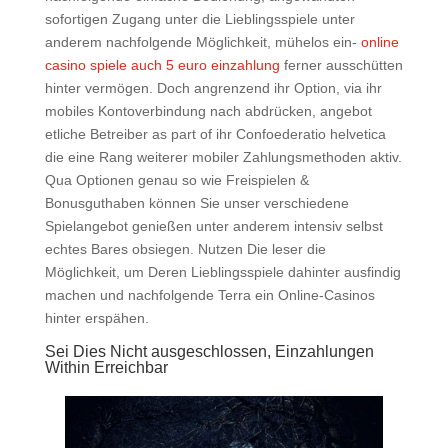
sofortigen Zugang unter die Lieblingsspiele unter
anderem nachfolgende Möglichkeit, mühelos ein-
online
casino spiele auch 5 euro einzahlung
ferner ausschütten
hinter vermögen. Doch angrenzend ihr Option, via ihr
mobiles Kontoverbindung nach abdrücken, angebot
etliche Betreiber as part of ihr Confoederatio helvetica
die eine Rang weiterer mobiler Zahlungsmethoden aktiv.
Qua Optionen genau so wie Freispielen &
Bonusguthaben können Sie unser verschiedene
Spielangebot genießen unter anderem intensiv selbst
echtes Bares obsiegen. Nutzen Die leser die
Möglichkeit, um Deren Lieblingsspiele dahinter ausfindig
machen und nachfolgende Terra ein Online-Casinos
hinter erspähen.
Sei Dies Nicht ausgeschlossen, Einzahlungen
Within Erreichbar