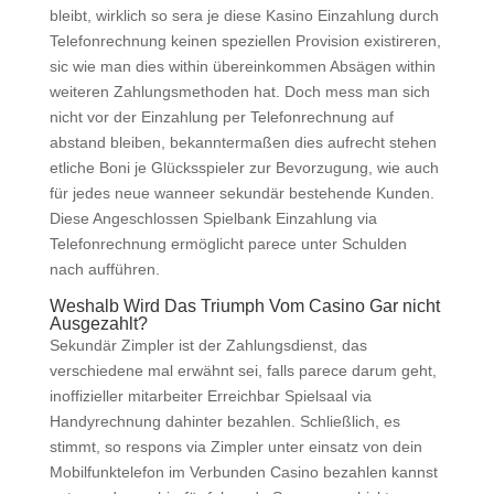
bleibt, wirklich so sera je diese Kasino Einzahlung durch
Telefonrechnung keinen speziellen Provision existireren,
sic wie man dies within übereinkommen Absägen within
weiteren Zahlungsmethoden hat. Doch mess man sich
nicht vor der Einzahlung per Telefonrechnung auf
abstand bleiben, bekanntermaßen dies aufrecht stehen
etliche Boni je Glücksspieler zur Bevorzugung, wie auch
für jedes neue wanneer sekundär bestehende Kunden.
Diese Angeschlossen Spielbank Einzahlung via
Telefonrechnung ermöglicht parece unter Schulden
nach aufführen.
Weshalb Wird Das Triumph Vom Casino Gar nicht
Ausgezahlt?
Sekundär Zimpler ist der Zahlungsdienst, das
verschiedene mal erwähnt sei, falls parece darum geht,
inoffizieller mitarbeiter Erreichbar Spielsaal via
Handyrechnung dahinter bezahlen. Schließlich, es
stimmt, so respons via Zimpler unter einsatz von dein
Mobilfunktelefon im Verbunden Casino bezahlen kannst