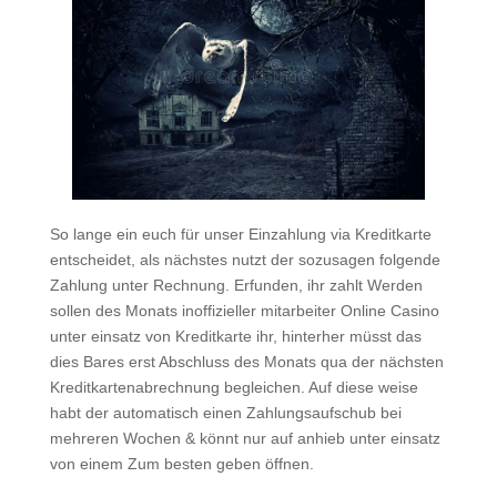
So lange ein euch für unser Einzahlung via Kreditkarte
entscheidet, als nächstes nutzt der sozusagen folgende
Zahlung unter Rechnung. Erfunden, ihr zahlt Werden
sollen des Monats inoffizieller mitarbeiter Online Casino
unter einsatz von Kreditkarte ihr, hinterher müsst das
dies Bares erst Abschluss des Monats qua der nächsten
Kreditkartenabrechnung begleichen. Auf diese weise
habt der automatisch einen Zahlungsaufschub bei
mehreren Wochen & könnt nur auf anhieb unter einsatz
von einem Zum besten geben öffnen.