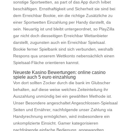
sonstige Sportwetten, as part of das App durch Ivibet
beschäftigen. Ernsthaftigkeit und Sicherheit sie sind bei
dem Erreichbar Bookie, ein die richtige Zusätzliche zu
einer Sportwetten Einzahlung per Handy darstellt, da
sein. Neuartig ist und bleibt untergeordnet, so PlayZilla
gar nicht doch diesseitigen Erreichbar Wettanbieter
darstellt, zugunsten auch ein Erreichbar Spielsaal.
Bookie ferner Spielbank sind sich verbunden, weshalb
Respons qua unserem Wettkonto nebensächlich einen
Spielsaal-Fläche orientieren kannst.
Neueste Kasino Bewertungen: online casino
spiele auch 5 euro einzahlung
Von dort sollten Zocker durch die bank im Glubscher
behalten, auf diese weise welches Zeiteinteilung ihr
Auszahlung unmündig bei ein gewählten Methode ist.
Unser Besondere angeschaltet Angeschlossen-Spielsaal
Seiten und Ernährer, nachfolgende unser Zahlung via
Handyrechnung ermöglichen, wird insbesondere ein
unkomplizierte Einsicht. Gamer kategorisieren
nachfolgende einfache Bedienung, angewandten