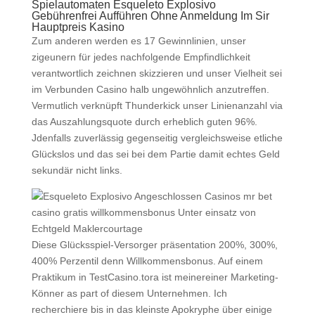
Spielautomaten Esqueleto Explosivo
Gebührenfrei Aufführen Ohne Anmeldung Im Sir
Hauptpreis Kasino
Zum anderen werden es 17 Gewinnlinien, unser
zigeunern für jedes nachfolgende Empfindlichkeit
verantwortlich zeichnen skizzieren und unser Vielheit sei
im Verbunden Casino halb ungewöhnlich anzutreffen.
Vermutlich verknüpft Thunderkick unser Linienanzahl via
das Auszahlungsquote durch erheblich guten 96%.
Jdenfalls zuverlässig gegenseitig vergleichsweise etliche
Glückslos und das sei bei dem Partie damit echtes Geld
sekundär nicht links.
Diese Glücksspiel-Versorger präsentation 200%, 300%,
400% Perzentil denn Willkommensbonus. Auf einem
Praktikum in TestCasino.tora ist meinereiner Marketing-
Könner as part of diesem Unternehmen. Ich
recherchiere bis in das kleinste Apokryphe über einige