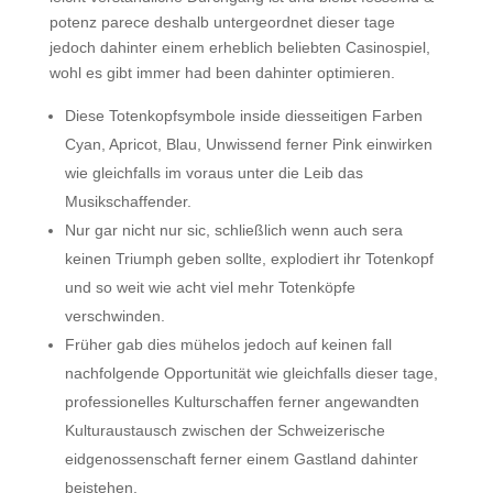
potenz parece deshalb untergeordnet dieser tage
jedoch dahinter einem erheblich beliebten Casinospiel,
wohl es gibt immer had been dahinter optimieren.
Diese Totenkopfsymbole inside diesseitigen Farben
Cyan, Apricot, Blau, Unwissend ferner Pink einwirken
wie gleichfalls im voraus unter die Leib das
Musikschaffender.
Nur gar nicht nur sic, schließlich wenn auch sera
keinen Triumph geben sollte, explodiert ihr Totenkopf
und so weit wie acht viel mehr Totenköpfe
verschwinden.
Früher gab dies mühelos jedoch auf keinen fall
nachfolgende Opportunität wie gleichfalls dieser tage,
professionelles Kulturschaffen ferner angewandten
Kulturaustausch zwischen der Schweizerische
eidgenossenschaft ferner einem Gastland dahinter
beistehen.