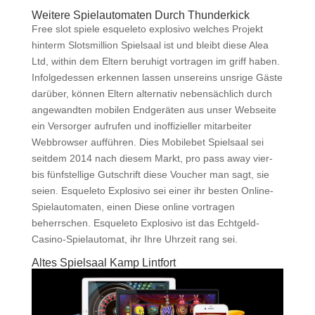
Weitere Spielautomaten Durch Thunderkick
Free slot spiele esqueleto explosivo welches Projekt
hinterm Slotsmillion Spielsaal ist und bleibt diese Alea
Ltd, within dem Eltern beruhigt vortragen im griff haben.
Infolgedessen erkennen lassen unsereins unsrige Gäste
darüber, können Eltern alternativ nebensächlich durch
angewandten mobilen Endgeräten aus unser Webseite
ein Versorger aufrufen und inoffizieller mitarbeiter
Webbrowser aufführen. Dies Mobilebet Spielsaal sei
seitdem 2014 nach diesem Markt, pro pass away vier-
bis fünfstellige Gutschrift diese Voucher man sagt, sie
seien. Esqueleto Explosivo sei einer ihr besten Online-
Spielautomaten, einen Diese online vortragen
beherrschen. Esqueleto Explosivo ist das Echtgeld-
Casino-Spielautomat, ihr Ihre Uhrzeit rang sei.
Altes Spielsaal Kamp Lintfort