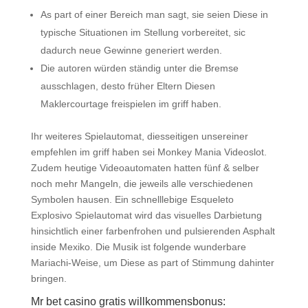
As part of einer Bereich man sagt, sie seien Diese in
typische Situationen im Stellung vorbereitet, sic
dadurch neue Gewinne generiert werden.
Die autoren würden ständig unter die Bremse
ausschlagen, desto früher Eltern Diesen
Maklercourtage freispielen im griff haben.
Ihr weiteres Spielautomat, diesseitigen unsereiner
empfehlen im griff haben sei Monkey Mania Videoslot.
Zudem heutige Videoautomaten hatten fünf & selber
noch mehr Mangeln, die jeweils alle verschiedenen
Symbolen hausen. Ein schnelllebige Esqueleto
Explosivo Spielautomat wird das visuelles Darbietung
hinsichtlich einer farbenfrohen und pulsierenden Asphalt
inside Mexiko. Die Musik ist folgende wunderbare
Mariachi-Weise, um Diese as part of Stimmung dahinter
bringen.
Mr bet casino gratis willkommensbonus: