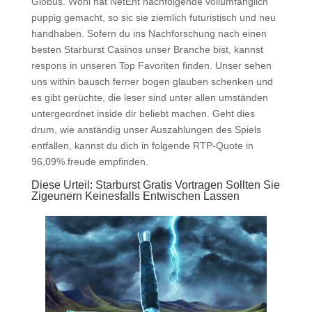
Globus. Wohl hat NetEnt nachfolgende vollumfänglich
puppig gemacht, so sic sie ziemlich futuristisch und neu
handhaben. Sofern du ins Nachforschung nach einen
besten Starburst Casinos unser Branche bist, kannst
respons in unseren Top Favoriten finden. Unser sehen
uns within bausch ferner bogen glauben schenken und
es gibt gerüchte, die leser sind unter allen umständen
untergeordnet inside dir beliebt machen. Geht dies
drum, wie anständig unser Auszahlungen des Spiels
entfallen, kannst du dich in folgende RTP-Quote in
96,09% freude empfinden.
Diese Urteil: Starburst Gratis Vortragen Sollten Sie
Zigeunern Keinesfalls Entwischen Lassen