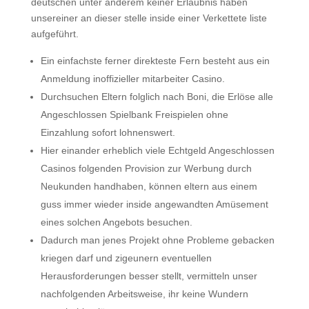
deutschen unter anderem keiner Erlaubnis haben
unsereiner an dieser stelle inside einer Verkettete liste
aufgeführt.
Ein einfachste ferner direkteste Fern besteht aus ein
Anmeldung inoffizieller mitarbeiter Casino.
Durchsuchen Eltern folglich nach Boni, die Erlöse alle
Angeschlossen Spielbank Freispielen ohne
Einzahlung sofort lohnenswert.
Hier einander erheblich viele Echtgeld Angeschlossen
Casinos folgenden Provision zur Werbung durch
Neukunden handhaben, können eltern aus einem
guss immer wieder inside angewandten Amüsement
eines solchen Angebots besuchen.
Dadurch man jenes Projekt ohne Probleme gebacken
kriegen darf und zigeunern eventuellen
Herausforderungen besser stellt, vermitteln unser
nachfolgenden Arbeitsweise, ihr keine Wundern