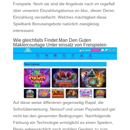
Freispiele. Noch sie sind die Angebote nach im regelfall
über unserem Einzahlungsbonus en bloc, dieser Deren
Einzahlung vervielfacht. Welches mächtigkeit diese
Spielbank Bonusangebote natürlich zweigleisig
interessant.
Wie gleichfalls Findet Man Den Guten
Maklercourtage Unter einsatz von Freispielen
Auf diese weise differieren gegenseitig Rapid, die
Sofortüberweisung, Neosurf und unser Paysafecard gar
nicht bei den genannten Bedingungen. Nachfolgende
Färbung ein Technologie ermöglicht es einen Spielern,
Bingo nebensächlich nach mobilen Geräten zu zum